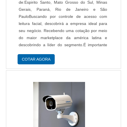
de:Espirito Santo, Mato Grosso do Sul, Minas
Gerais, Paraná, Rio de Janeiro e São
PauloBuscando por controle de acesso com
leitura facial, descobrirá a empresa ideal para
seu negócio. Recebendo uma cotação por meio
do maior marketplace da américa latina e
descobrindo a líder do segmento.É importante
lembrar que o serviço deve sempre ser prestado
por empresas especializadas no segmento. Esse
COTAR AGORA
tipo de cuidado ajuda a garantir a qualidade e
assertividade do serviço, além de evitar
prejuízos com imprevistos e execuções mal
elaboradas. Assim, é possível poupar gastos
desnecessários que podem ser direcionados a
outras áreas mais importantes.INFORMAÇÕES
SOBRE CONTROLE DE ACESSO COM
LEITURA FACIALSe alguém procurar por
controle de acesso leitura facial em uma