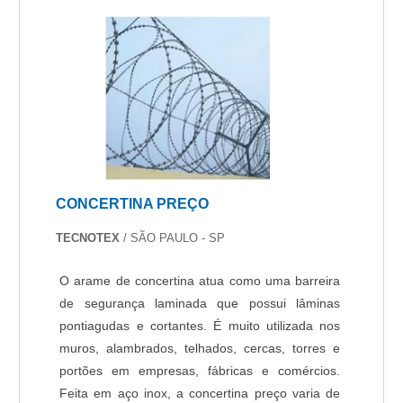
leitura facial. É possível encontrar itens variados
tempo real e capacidade de integração com
com tecnologia de ponta, como câmeras CFTV e
plataforma de atendimento remoto. Essas
fibra óptica.É comprometida com os serviços e
características agregam maior assertividade e
inovadora, qualificações possíveis pelo fato de a
reduzem falsos alarmes e tornam o
empresa possuir escritório de alta qualidade
monitoramento mais eficiente, atendendo aos
onde são realizadas as atividades e tecnologia
mais altos padrões de segurança e
de ponta. Tudo isso, unido a um time de
gerenciamento.
especialistas na área de atuação e equipes
certificadas, comprova sua essência de trazer o
CONCERTINA PREÇO
melhor para todos os clientes..
TECNOTEX
/ SÃO PAULO - SP
O arame de concertina atua como uma barreira
de segurança laminada que possui lâminas
pontiagudas e cortantes. É muito utilizada nos
muros, alambrados, telhados, cercas, torres e
portões em empresas, fábricas e comércios.
Feita em aço inox, a concertina preço varia de