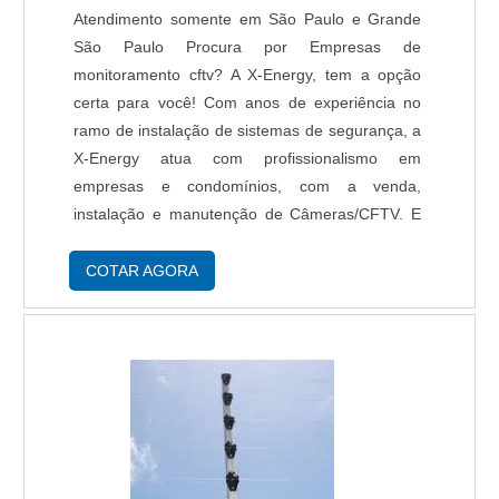
Atendimento somente em São Paulo e Grande
São Paulo Procura por Empresas de
monitoramento cftv? A X-Energy, tem a opção
certa para você! Com anos de experiência no
ramo de instalação de sistemas de segurança, a
X-Energy atua com profissionalismo em
empresas e condomínios, com a venda,
instalação e manutenção de Câmeras/CFTV. E
mais, a empresa realiza a automação completa
em condomínios e empresas, reduzindo custos e
COTAR AGORA
aumentando a segurança. Seg....