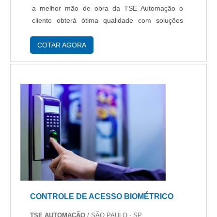
a melhor mão de obra da TSE Automação o
cliente obterá ótima qualidade com soluções
eficazes em automação de processos industriais
baseado em microcomputadores.MAIS
COTAR AGORA
INFORMAÇÕ...
CONTROLE DE ACESSO BIOMÉTRICO
TSE AUTOMAÇÃO
/ SÃO PAULO - SP