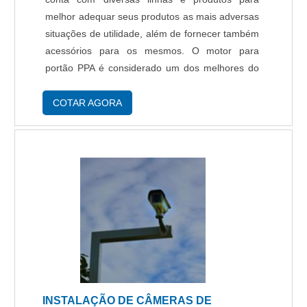
melhor adequar seus produtos as mais adversas
situações de utilidade, além de fornecer também
acessórios para os mesmos. O motor para
portão PPA é considerado um dos melhores do
mercado por ser fabricado a partir de
componentes de alto desemprenho e qualidade,
COTAR AGORA
seu sistema de prog....
INSTALAÇÃO DE CÂMERAS DE