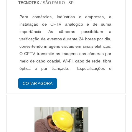
TECNOTEX
/ SÃO PAULO - SP
Para comércios, indústrias e empresas, a
instalação de CFTV analógico é de suma
importância. As câmeras possibilitam a
verificação de eventos durante 24 horas por dia,
convertendo imagens visuais em sinais elétricos.
O CFTV transmite as imagens das câmeras por
meio de cabo coaxial, Wi-Fi, cabo de rede, fibra
óptica e par trançado. Especificações e
benefícios do CFTV analógico O custo-benefício
e segurança alcançados com a instalação das
COTAR AGORA
câmer....