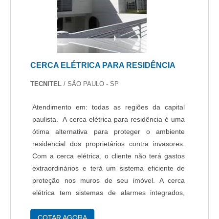
CERCA ELÉTRICA PARA RESIDÊNCIA
TECNITEL
/ SÃO PAULO - SP
Atendimento em: todas as regiões da capital
paulista. A cerca elétrica para residência é uma
ótima alternativa para proteger o ambiente
residencial dos proprietários contra invasores.
Com a cerca elétrica, o cliente não terá gastos
extraordinários e terá um sistema eficiente de
proteção nos muros de seu imóvel. A cerca
elétrica tem sistemas de alarmes integrados,
sendo capaz de disparar um alarme e acender
luzes de proteção. O funcionament....
COTAR AGORA