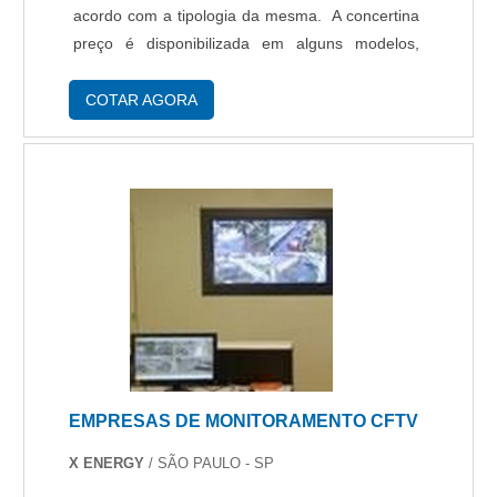
acordo com a tipologia da mesma. A concertina
preço é disponibilizada em alguns modelos,
dentre eles se destacam: Simples: por ter menos
espirais é indicada para uso em locais d....
COTAR AGORA
EMPRESAS DE MONITORAMENTO CFTV
X ENERGY
/ SÃO PAULO - SP