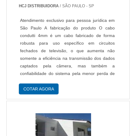
HCJ DISTRIBUIDORA
/ SÃO PAULO - SP
Atendimento exclusivo para pessoa jurídica em
São Paulo A fabricação do produto O cabo
condutti 4mm é um cabo fabricado de forma
robusta para uso específico em circuitos
fechados de televisão, o que aumenta não
somente a eficiência na transmissão dos dados
captados pela câmera, mas também a
confiabilidade do sistema pela menor perda de
pacotes. É um item de alta qualidade,
apresentando longa vida útil. Confira outros
COTAR AGORA
detalhes sobre o produto. ....