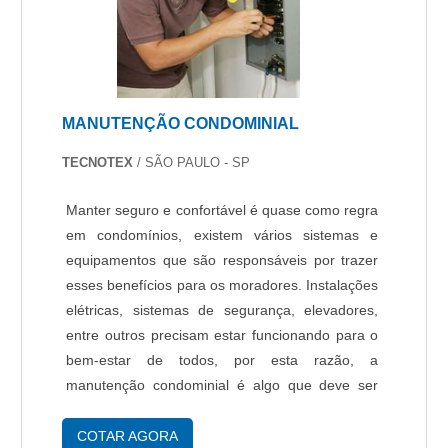
MANUTENÇÃO CONDOMINIAL
TECNOTEX
/ SÃO PAULO - SP
Manter seguro e confortável é quase como regra
em condomínios, existem vários sistemas e
equipamentos que são responsáveis por trazer
esses benefícios para os moradores. Instalações
elétricas, sistemas de segurança, elevadores,
entre outros precisam estar funcionando para o
bem-estar de todos, por esta razão, a
manutenção condominial é algo que deve ser
levado em conta, mas para isso, deve-se ter um
serviço feito por profissionais qualificados....
COTAR AGORA