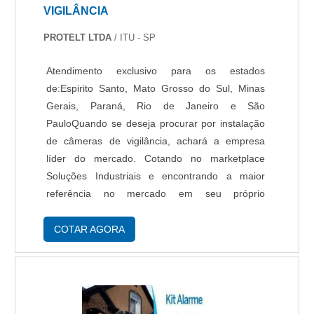
VIGILÂNCIA
PROTELT LTDA
/ ITU - SP
Atendimento exclusivo para os estados
de:Espirito Santo, Mato Grosso do Sul, Minas
Gerais, Paraná, Rio de Janeiro e São
PauloQuando se deseja procurar por instalação
de câmeras de vigilância, achará a empresa
líder do mercado. Cotando no marketplace
Soluções Industriais e encontrando a maior
referência no mercado em seu próprio
segmento.DIFERENCIAIS IMPORTANTES DE
INSTALAÇÃO DE CÂMERAS DE VIGILÂNCIASe
COTAR AGORA
alguém quer achar instalação de câmera de
vigilância em uma empresa comprometida com
os serviços, descobre a Protelt. Com grande
know-how focado em leitor facial e fibra óptica,