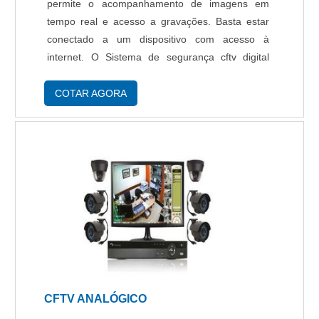
permite o acompanhamento de imagens em
tempo real e acesso a gravações. Basta estar
conectado a um dispositivo com acesso à
internet. O Sistema de segurança cftv digital
pode ser instalado em residências, empresas,
comércios e industrias em geral. Adquirindo o
COTAR AGORA
CFTV com a X-Ene....
CFTV ANALÓGICO