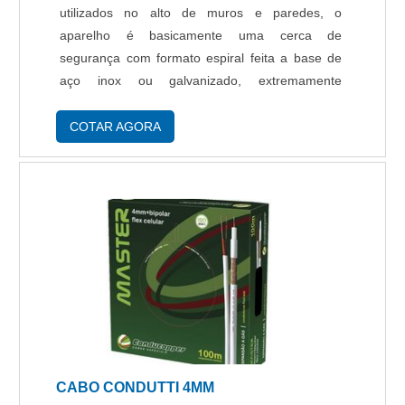
utilizados no alto de muros e paredes, o
aparelho é basicamente uma cerca de
segurança com formato espiral feita a base de
aço inox ou galvanizado, extremamente
cortante. A concertina pode ser instalada em
apartamentos, empresas, residências e outros
COTAR AGORA
tipos de ambie....
CABO CONDUTTI 4MM