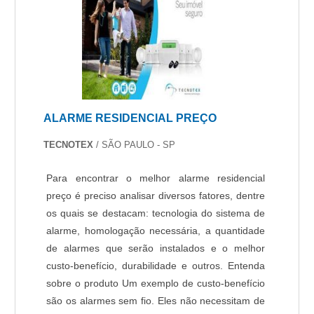
garantindo a satisfação da venda à entrega final,
com foco total na qualidade.Sem perder o foco
em instalação de câmeras de vigilância, é
importante buscar uma empresa que tenha
produtos e serviços com ótima qualidade e
proteção, características simples, mas que
mostram o comprometimento da empresa com
ALARME RESIDENCIAL PREÇO
seus clientes.Existem muitas formas diferentes
de demonstrar conhecimento e autoridade em
TECNOTEX
/ SÃO PAULO - SP
sua área de atuação. Abaixo os motivos pelos
quais a Protelt é a melhor escolha quando
Para encontrar o melhor alarme residencial
precisar de instalação de câmera de vigilância:
preço é preciso analisar diversos fatores, dentre
Especialistas na área de atuação; Profissionais
os quais se destacam: tecnologia do sistema de
intensamente qualificados; Técnicos e
alarme, homologação necessária, a quantidade
consultores capacitados regularmente; Escritório
de alarmes que serão instalados e o melhor
de alta qualidade onde são realizadas as
custo-benefício, durabilidade e outros. Entenda
atividades; Tecnologia de ponta; Equipamentos
sobre o produto Um exemplo de custo-benefício
de última geração. REFERÊNCIA DE
são os alarmes sem fio. Eles não necessitam de