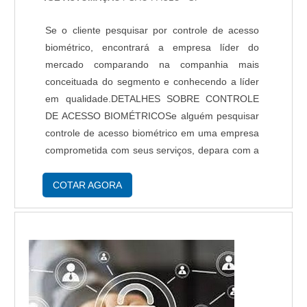
Se o cliente pesquisar por controle de acesso
biométrico, encontrará a empresa líder do
mercado comparando na companhia mais
conceituada do segmento e conhecendo a líder
em qualidade.DETALHES SOBRE CONTROLE
DE ACESSO BIOMÉTRICOSe alguém pesquisar
controle de acesso biométrico em uma empresa
comprometida com seus serviços, depara com a
TSE Automação. Empresa especializada em
serviço de manutenção de catraca de acesso e
COTAR AGORA
assistência técnic...