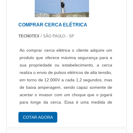
COMPRAR CERCA ELÉTRICA
TECNOTEX
/ SÃO PAULO - SP
Ao comprar cerca elétrica o cliente adquire um
produto que oferece máxima segurança para a
sua propriedade ou estabelecimento, a cerca
realiza o envio de pulsos elétricos de alta tensão,
em torno de 12.000V a cada 1,2 segundos, mas
de baixa amperagem, sendo capaz somente de
acertar o invasor com um choque que o jogará
para longe da cerca. Essa é uma medida de
segurança importante para indústrias e fábricas,
independente do ramo ou porte, no mo....
COTAR AGORA