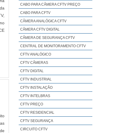
na
CABO PARA CÂMERA CFTV PREÇO
 da
CABO PARA CFTV
TV,
CÂMERA ANALÓGICA CFTV
 no
CÂMERA CFTV DIGITAL
ECE
CÂMERA DE SEGURANÇA CFTV
CENTRAL DE MONITORAMENTO CFTV
CFTV ANALÓGICO
CFTV CÂMERAS
CFTV DIGITAL
CFTV INDUSTRIAL
CFTV INSTALAÇÃO
CFTV INTELBRAS
CFTV PREÇO
CFTV RESIDENCIAL
ito
CFTV SEGURANÇA
das
CIRCUITO CFTV
de