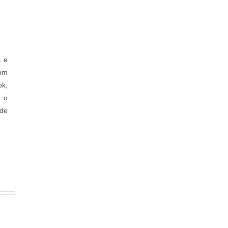
ta.
s e
om
ok,
r o
 de