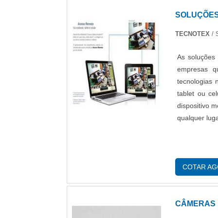
idoneidade e
SOLUÇÕES
Saiba mais s
TECNOTEX
/ 
As soluções
empresas q
tecnologias 
tablet ou ce
dispositivo 
qualquer lug
COTAR A
CÂMERAS 