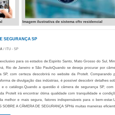
al
Imagem ilustrativa de sistema cftv residencial
E SEGURANÇA SP
DA
/ ITU - SP
exclusivo para os estados de:Espirito Santo, Mato Grosso do Sul, Mi
aná, Rio de Janeiro e São PauloQuando se deseja procurar por câm
a SP, com certeza descobrirá no website da Protelt. Comparando 
aforma de divulgação das indústrias, é possível descobrir detalhes so
 e o catálogo.Quando a questão é câmera de segurança SP, com
s da Protelt irá encontrar ótima qualidade com tranquilidade e condiç
da melhor e mais segura, fatores indispensáveis para o bem-estar
 SOBRE A CÂMERA DE SEGURANÇA SPHá muitas maneiras eficient
r competência e excelência em sua área de atuação. A Protelt objet