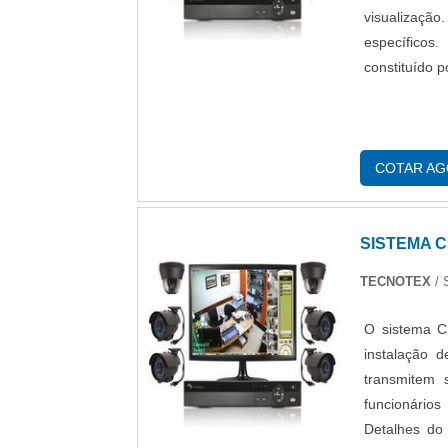
visualizaçã
específicos
constituído p
COTAR A
SISTEMA C
TECNOTEX
/
O sistema C
instalação 
transmitem 
funcionário
Detalhes do