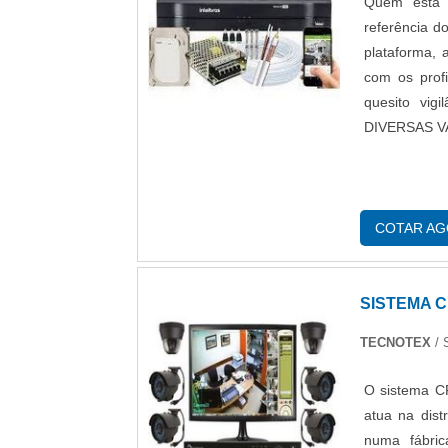
Quem está 
referência 
plataforma,
com os profi
quesito vig
DIVERSAS VA
COTAR A
SISTEMA 
TECNOTEX
/
O sistema CF
atua na dist
numa fábri