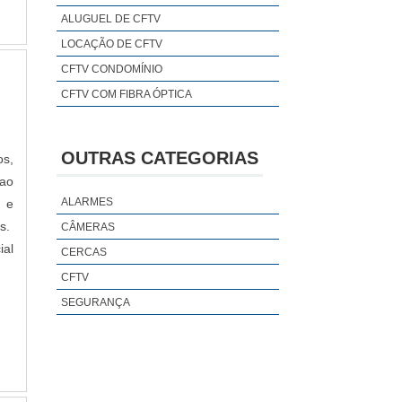
lta
ALUGUEL DE CFTV
das
LOCAÇÃO DE CFTV
sas
CFTV CONDOMÍNIO
nte
CFTV COM FIBRA ÓPTICA
nte
sas
foi
OUTRAS CATEGORIAS
os,
 do
 ao
os
ALARMES
e e
a o
os.
CÂMERAS
el
ial
CERCAS
de
CFTV
nde
SEGURANÇA
ima
bre
es.
res
ela