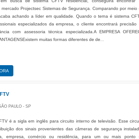
em busca de sistema CFTV residencial, conseguirá encontrar 
do mercado Projectsec Sistemas de Segurança. Comparando por meio
 acaba achando a líder em qualidade. Quando o tema é sistema CF
ssionais especializados da empresa, o cliente encontrará precisão
ilância com assessoria técnica especializada.A EMPRESA OFER
NTAGENSExistem muitas formas diferentes de de...
GORA
CFTV
 SÃO PAULO - SP
TV é a sigla em inglês para circuito interno de televisão. Esse circu
ribuição dos sinais provenientes das câmeras de segurança instala
ca, empresa, comércio ou residência, para um ou mais ponto 