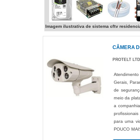
Imagem ilustrativa de sistema cftv residenci
CÂMERA D
PROTELT LT
Atendimento 
Gerais, Par
de seguranç
meio da plat
a companhia
profissionai
para uma vi
POUCO MAIS
de demonstra