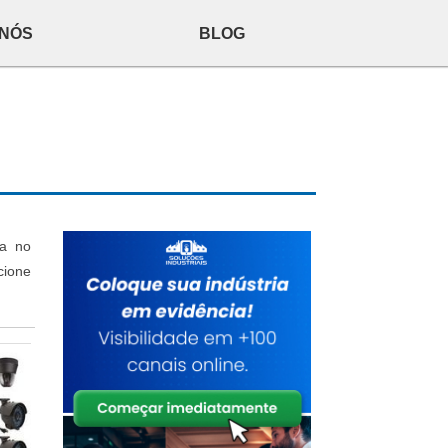
 NÓS
BLOG
ia no
cione