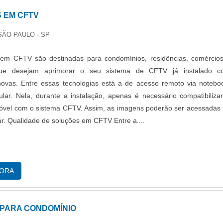
m tudo que faz, garantindo uma entrega de excelência de ponta a pon
 EM CFTV
olicitando um orçamento sem compromisso! .
SÃO PAULO - SP
 em CFTV são destinadas para condomínios, residências, comércio
ue desejam aprimorar o seu sistema de CFTV já instalado c
novas. Entre essas tecnologias está a de acesso remoto via notebo
lular. Nela, durante a instalação, apenas é necessário compatibiliza
móvel com o sistema CFTV. Assim, as imagens poderão ser acessadas
ar. Qualidade de soluções em CFTV Entre a....
GORA
PARA CONDOMÍNIO