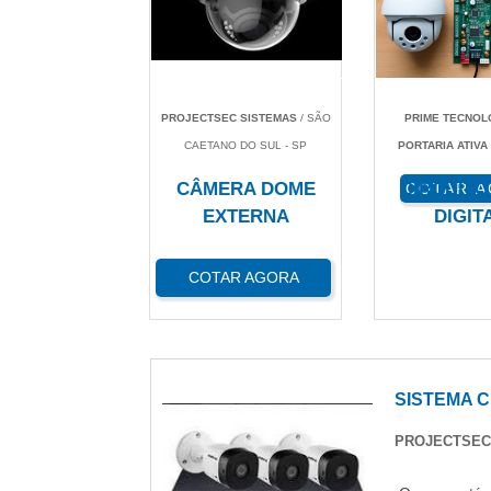
PROJECTSEC SISTEMAS
/ SÃO
PRIME TECNOL
CAETANO DO SUL - SP
PORTARIA ATIVA
CÂMERA DOME
CIRCUITO
COTAR 
EXTERNA
DIGIT
COTAR AGORA
SISTEMA C
PROJECTSEC