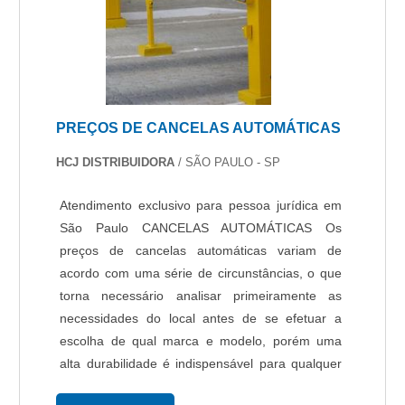
outras áreas mais importantes.ALGUNS
DETALHES SOBRE SISTEMA DE CÂMERAS DE
MONITORAMENTOQuem quer achar sistemas
de câmeras de monitoramento responsável,
encontra na Protelt. Disponibilizando para os
clientes câmeras de segurança e fibra óptica,
PREÇOS DE CANCELAS AUTOMÁTICAS
visando sempre a qualidade final para a
fidelização do cliente.Sem perder o foco em
HCJ DISTRIBUIDORA
/ SÃO PAULO - SP
sistema de câmeras de monitoramento, deve-se
ter a exatidão em orçar com empresas que
Atendimento exclusivo para pessoa jurídica em
prezam por produtos e serviços que tenham
São Paulo CANCELAS AUTOMÁTICAS Os
ótima qualidade e precisão, detalhes que
preços de cancelas automáticas variam de
passam despercebidos e podem gerar prejuízo
acordo com uma série de circunstâncias, o que
futuros para os clientes.Existem muitas formas
torna necessário analisar primeiramente as
diferentes de demonstrar conhecimento e
necessidades do local antes de se efetuar a
autoridade em sua área de atuação. Por que a
escolha de qual marca e modelo, porém uma
Protelt é líder quando precisar de sistemas de
alta durabilidade é indispensável para qualquer
câmeras de monitoramento: Comprometida com
modelo de cancela. Para modelos de cancelas