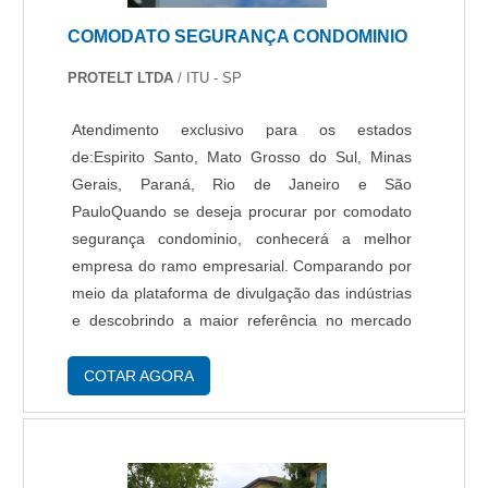
COMODATO SEGURANÇA CONDOMINIO
PROTELT LTDA
/ ITU - SP
Atendimento exclusivo para os estados
de:Espirito Santo, Mato Grosso do Sul, Minas
Gerais, Paraná, Rio de Janeiro e São
PauloQuando se deseja procurar por comodato
segurança condominio, conhecerá a melhor
empresa do ramo empresarial. Comparando por
meio da plataforma de divulgação das indústrias
e descobrindo a maior referência no mercado
em seu próprio segmento.É importante lembrar
que o serviço deve sempre ser prestado por
COTAR AGORA
empresas especializadas no segmento. Esse
tipo de cuidado ajuda a garantir a qualidade e
assertividade do serviço, além de evitar
prejuízos com imprevistos e execuções mal