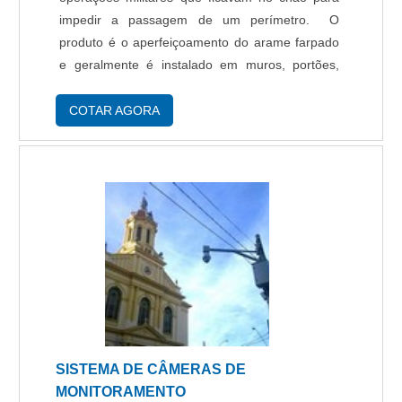
impedir a passagem de um perímetro. O
produto é o aperfeiçoamento do arame farpado
e geralmente é instalado em muros, portões,
cercas, alambrados, telhados e torres, sendo
feitos de aço galvanizado ou inoxidável
COTAR AGORA
dificilmente cort....
SISTEMA DE CÂMERAS DE
MONITORAMENTO