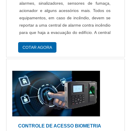
alarmes, sinalizadores, sensores de fumaça,
acionador e alguns acessórios mais. Todos os
equipamentos, em caso de incêndio, devem se
reportar a uma central de alarme contra incêndio
para que haja a evacuação do edifício. A central
de alarme contra incêndio coleta os dados
emitidos através de laços endereçáve...
COTAR AGORA
CONTROLE DE ACESSO BIOMETRIA