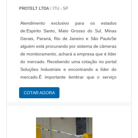
PROTELT LTDA
/ ITU - SP
Atendimento exclusivo para os estados
de:Espirito Santo, Mato Grosso do Sul, Minas
Gerais, Paraná, Rio de Janeiro e São PauloSe
alguém está procurando por sistema de câmeras
de monitoramento, achará a empresa que é líder
do mercado. Recebendo uma cotação no portal
Soluções Industriais e encontrando a líder do
mercado.É importante lembrar que o serviço
deve sempre ser prestado por empresas
especializadas no segmento. Esse tipo de
COTAR AGORA
cuidado ajuda a garantir a qualidade e
assertividade do serviço, além de evitar
prejuízos com imprevistos e execuções mal
elaboradas. Assim, é possível poupar gastos
desnecessários que podem ser direcionados a