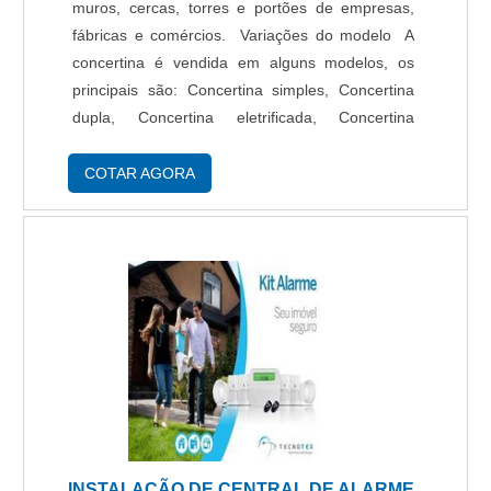
muros, cercas, torres e portões de empresas,
fábricas e comércios. Variações do modelo A
concertina é vendida em alguns modelos, os
principais são: Concertina simples, Concertina
dupla, Concertina eletrificada, Concertina
pintada, Concertina flat. Características dos
modelos Por possuir inúmeros modelos, as
COTAR AGORA
conce....
INSTALAÇÃO DE CENTRAL DE ALARME