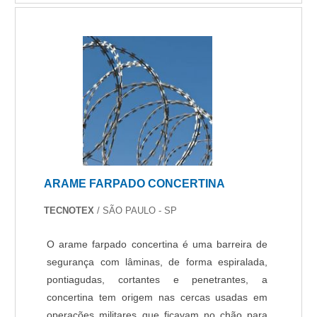
de segurança.Tem rótulo de comprometida com
os serviços e segura, qualificações possíveis
pelo fato de a empresa possuir escritório de alta
qualidade onde são realizadas as atividades e
tecnologia de ponta. Tudo isso, somado à
performance de uma equipe de especialistas na
área de atuação e profissionais certificados,
garante a melhor experiência para os clientes
com qualidade. Aproveite a visita para acessar o
site e saber mais sobre a empresa, os serviços e
ARAME FARPADO CONCERTINA
os produtos. .
TECNOTEX
/ SÃO PAULO - SP
O arame farpado concertina é uma barreira de
segurança com lâminas, de forma espiralada,
pontiagudas, cortantes e penetrantes, a
concertina tem origem nas cercas usadas em
operações militares que ficavam no chão para