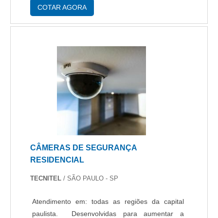
espirais é indicada para uso em locais d....
COTAR AGORA
CÂMERAS DE SEGURANÇA
RESIDENCIAL
TECNITEL
/ SÃO PAULO - SP
Atendimento em: todas as regiões da capital
paulista. Desenvolvidas para aumentar a