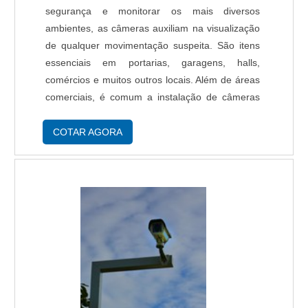
segurança e monitorar os mais diversos
ambientes, as câmeras auxiliam na visualização
de qualquer movimentação suspeita. São itens
essenciais em portarias, garagens, halls,
comércios e muitos outros locais. Além de áreas
comerciais, é comum a instalação de câmeras
de segurança residencial. Para residências, as
câmeras proporcionam segurança aos
COTAR AGORA
moradores e pod....