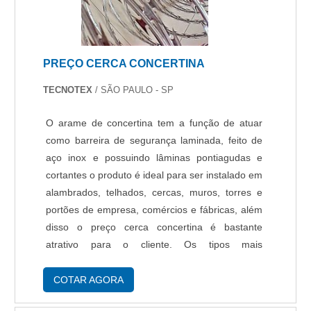
a companhia ou condomínio que faz a
solicitação otimize todas as suas pontas. A
MELHOR EMPRESA DE SEGURANÇA
ELETRÔNICA SPSe alguém quer achar uma
PREÇO CERCA CONCERTINA
empresa de segurança eletrônica SP
comprometida com os serviços, encontra na
TECNOTEX
/ SÃO PAULO - SP
internet a Protelt. A empresa atua com leitor
facial e fibra óptica, disponibilizando tudo que há
O arame de concertina tem a função de atuar
de mais atual para garantir a qualidade final para
como barreira de segurança laminada, feito de
cada cliente.Não obstante, quando falamos em
aço inox e possuindo lâminas pontiagudas e
empresa de segurança eletrônica SP, a mesma
cortantes o produto é ideal para ser instalado em
deve prezar pelos produtos e serviços com ótima
alambrados, telhados, cercas, muros, torres e
qualidade e precisão, detalhes que passam
portões de empresa, comércios e fábricas, além
despercebidos e podem gerar prejuízo futuros
disso o preço cerca concertina é bastante
para os clientes.Existem muitas formas
atrativo para o cliente. Os tipos mais
diferentes de demonstrar conhecimento e
encontrados no mercado A concertina é vendida
autoridade em sua área de atuação. Boas
em alguns modelos, os mais comuns são:
COTAR AGORA
razões pelas quais a Protelt é a melhor escolha
Conce....