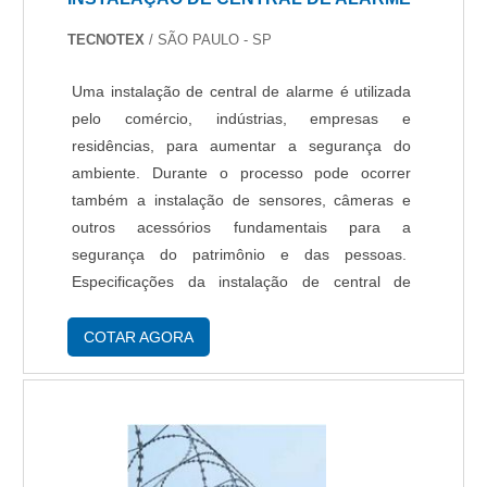
TECNOTEX
/ SÃO PAULO - SP
Uma instalação de central de alarme é utilizada
pelo comércio, indústrias, empresas e
residências, para aumentar a segurança do
ambiente. Durante o processo pode ocorrer
também a instalação de sensores, câmeras e
outros acessórios fundamentais para a
segurança do patrimônio e das pessoas.
Especificações da instalação de central de
alarme No caso de haver alguma ocorrência
suspeita, a função desse serviço é a de realizar
COTAR AGORA
o procedimento previam....