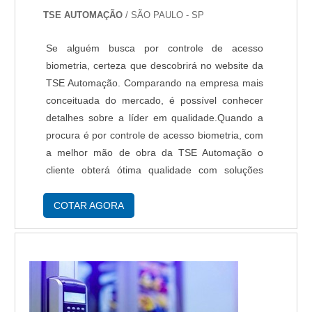
TSE AUTOMAÇÃO
/ SÃO PAULO - SP
Se alguém busca por controle de acesso
biometria, certeza que descobrirá no website da
TSE Automação. Comparando na empresa mais
conceituada do mercado, é possível conhecer
detalhes sobre a líder em qualidade.Quando a
procura é por controle de acesso biometria, com
a melhor mão de obra da TSE Automação o
cliente obterá ótima qualidade com soluções
eficazes em automação de processos industriais
baseado em microcomputadores.MAIS
COTAR AGORA
INFORMAÇÕ...