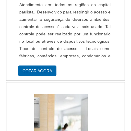
suas ações no resultado final, tendo escritório de
Atendimento em: todas as regiões da capital
alta qualidade onde são realizadas as atividades
paulista. Desenvolvido para restringir o acesso e
e catálogo amplo de produtos e serviços para
aumentar a segurança de diversos ambientes,
atender as mais diversas necessidades. Tudo
controle de acesso é cada vez mais usado. Tal
isso, unido a um time de especialistas na área
controle pode ser realizado por um funcionário
de atuação e equipes certificadas, comprova sua
no local ou através de dispositivos tecnológicos.
essência de trazer o melhor para todos os
Tipos de controle de acesso Locais como
clientes..
fábricas, comércios, empresas, condomínios e
residências costumam usar os controles de
acesso para monitorar o acesso a amb....
COTAR AGORA