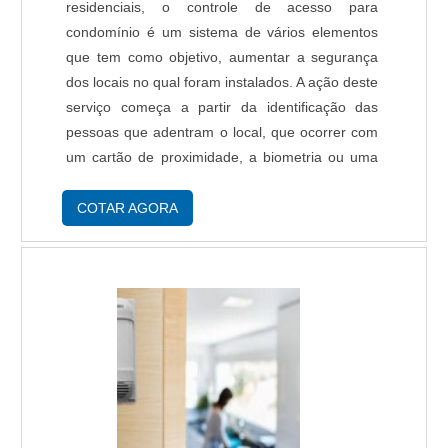
residenciais, o controle de acesso para
condomínio é um sistema de vários elementos
que tem como objetivo, aumentar a segurança
dos locais no qual foram instalados. A ação deste
serviço começa a partir da identificação das
pessoas que adentram o local, que ocorrer com
um cartão de proximidade, a biometria ou uma
senha ou uma combinação delas e a liberação
do acesso pode ser automática ou assistida,
COTAR AGORA
na....