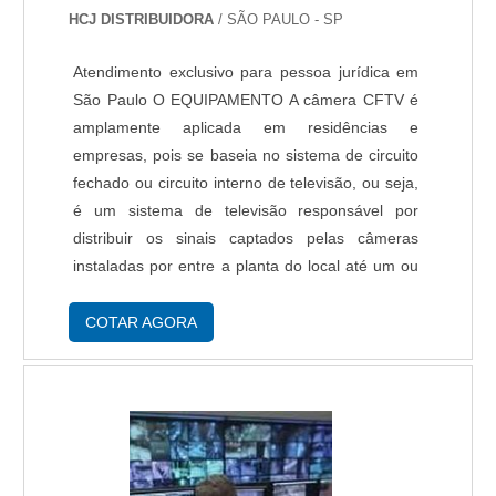
HCJ DISTRIBUIDORA
/ SÃO PAULO - SP
Atendimento exclusivo para pessoa jurídica em
São Paulo O EQUIPAMENTO A câmera CFTV é
amplamente aplicada em residências e
empresas, pois se baseia no sistema de circuito
fechado ou circuito interno de televisão, ou seja,
é um sistema de televisão responsável por
distribuir os sinais captados pelas câmeras
instaladas por entre a planta do local até um ou
mais ponto central de visualização. AS
VANTAGENS DO SISTEMA Com o uso da
COTAR AGORA
câmera CFTV, as p....