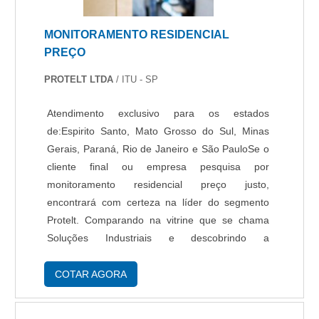
MONITORAMENTO RESIDENCIAL
PREÇO
PROTELT LTDA
/ ITU - SP
Atendimento exclusivo para os estados
de:Espirito Santo, Mato Grosso do Sul, Minas
Gerais, Paraná, Rio de Janeiro e São PauloSe o
cliente final ou empresa pesquisa por
monitoramento residencial preço justo,
encontrará com certeza na líder do segmento
Protelt. Comparando na vitrine que se chama
Soluções Industriais e descobrindo a
sofisticação, qualidade e preço justo em um só
lugar.É importante lembrar que o serviço deve
COTAR AGORA
sempre ser prestado por empresas
especializadas no segmento. Esse tipo de