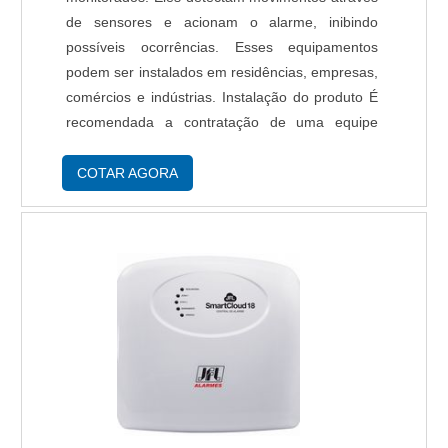
de sensores e acionam o alarme, inibindo
possíveis ocorrências. Esses equipamentos
podem ser instalados em residências, empresas,
comércios e indústrias. Instalação do produto É
recomendada a contratação de uma equipe
profissional para a instalação de alarmes
monitorados, por se tratar de produtos que
COTAR AGORA
exigem a....