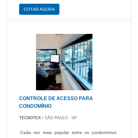
resolução. Os sinais do Cabo de vídeo CFTV
podem ser transmitidos em versão analógica e
COTAR AGORA
digital....
CONTROLE DE ACESSO PARA
CONDOMÍNIO
TECNOTEX
/ SÃO PAULO - SP
Cada vez mais popular entre os condomínios