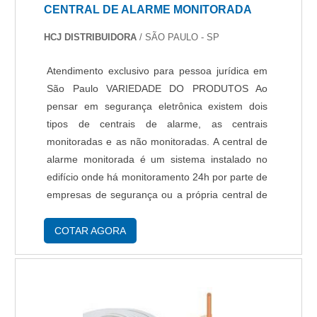
CENTRAL DE ALARME MONITORADA
HCJ DISTRIBUIDORA
/ SÃO PAULO - SP
Atendimento exclusivo para pessoa jurídica em
São Paulo VARIEDADE DO PRODUTOS Ao
pensar em segurança eletrônica existem dois
tipos de centrais de alarme, as centrais
monitoradas e as não monitoradas. A central de
alarme monitorada é um sistema instalado no
edifício onde há monitoramento 24h por parte de
empresas de segurança ou a própria central de
segurança da empresa. As centrais monitoradas
quando acionadas emitem um alerta através de
COTAR AGORA
softw....