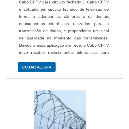
Cabo CFTV para circuito fechado O Cabo CFTV
é aplicado em circuito fechado de televisão de
forma a adequar as câmeras e os demais
equipamentos eletrônicos utilizados para a
transmissão de dados, e proporcionar um sinal
de qualidade no momento das transmissões.
Devido a essa aplicação em rede, o Cabo CFTV
deve receber revestimentos diferenciais para
evitar rompimentos. A Ficael, empresa que
comercializa fios e cabos elétricos e acessórios
COTAR AGORA
para ....