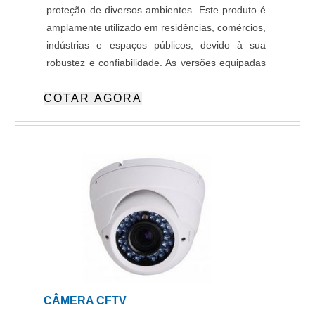
proteção de diversos ambientes. Este produto é
amplamente utilizado em residências, comércios,
indústrias e espaços públicos, devido à sua
robustez e confiabilidade. As versões equipadas
com Inteligência Artificial (IA) oferecem
COTAR AGORA
funcionalidades avançadas, como detecção de
movimentos atípicos, reconhecimento facial ou
de objetos, e envio de alertas automatizados em
tempo real e capacidade de integração com
plataforma de atendimento remoto. Essas
características agregam maior assertividade e
reduzem falsos alarmes e tornam o
monitoramento mais eficiente, atendendo aos
mais altos padrões de segurança e
gerenciamento.
CÂMERA CFTV