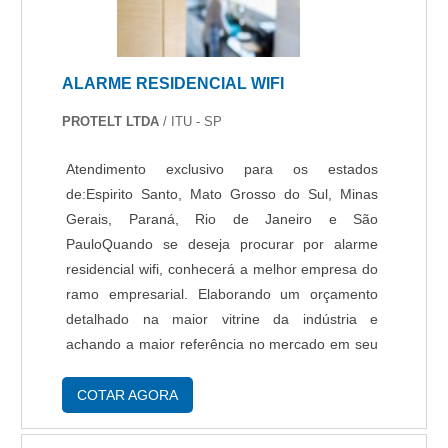
ALARME RESIDENCIAL WIFI
PROTELT LTDA
/ ITU - SP
Atendimento exclusivo para os estados
de:Espirito Santo, Mato Grosso do Sul, Minas
Gerais, Paraná, Rio de Janeiro e São
PauloQuando se deseja procurar por alarme
residencial wifi, conhecerá a melhor empresa do
ramo empresarial. Elaborando um orçamento
detalhado na maior vitrine da indústria e
achando a maior referência no mercado em seu
próprio segmento.DIFERENCIAIS
IMPORTANTES DE ALARME RESIDENCIAL
COTAR AGORA
WIFIQuem pesquisa na internet por alarme
residencial wifi em uma empresa segura,