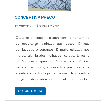
CONCERTINA PREÇO
TECNOTEX
/ SÃO PAULO - SP
O arame de concertina atua como uma barreira
de segurança laminada que possui lâminas
pontiagudas e cortantes. É muito utilizada nos
muros, alambrados, telhados, cercas, torres e
portões em empresas, fábricas e comércios.
Feita em aço inox, a concertina preço varia de
acordo com a tipologia da mesma. A concertina
preço é disponibilizada em alguns modelos,
dentre eles se destacam: Simples: por ter menos
espirais é indicada para uso em locais d....
COTAR AGORA