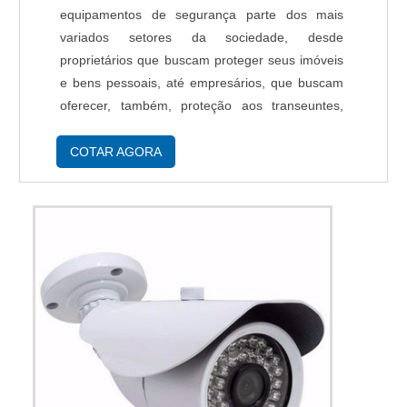
equipamentos de segurança parte dos mais
variados setores da sociedade, desde
proprietários que buscam proteger seus imóveis
e bens pessoais, até empresários, que buscam
oferecer, também, proteção aos transeuntes,
frequentadores e clientes. PRINCIPAIS
PRODUTOS FORNECIDOS A quantidade de
COTAR AGORA
produtos desenvolvidos para garantir maior p...