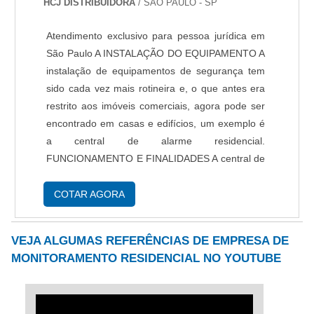
HCJ DISTRIBUIDORA
/ SÃO PAULO - SP
serviços e produtos. Se preferir, entre em
contato com um dos nossos consultores e
Atendimento exclusivo para pessoa jurídica em
solicite um orçamento!.
São Paulo A INSTALAÇÃO DO EQUIPAMENTO A
instalação de equipamentos de segurança tem
sido cada vez mais rotineira e, o que antes era
restrito aos imóveis comerciais, agora pode ser
encontrado em casas e edifícios, um exemplo é
a central de alarme residencial.
FUNCIONAMENTO E FINALIDADES A central de
alarme residencial é indicada para proteção de
imóveis contra possíveis invasores, emitindo um
COTAR AGORA
sinal ....
VEJA ALGUMAS REFERÊNCIAS DE EMPRESA DE
MONITORAMENTO RESIDENCIAL NO YOUTUBE