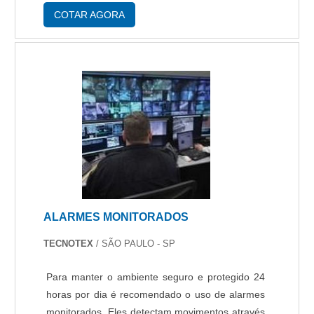
dos sensores do alarme (que identificam
COTAR AGORA
possívei....
ALARMES MONITORADOS
TECNOTEX
/ SÃO PAULO - SP
Para manter o ambiente seguro e protegido 24
horas por dia é recomendado o uso de alarmes
monitorados. Eles detectam movimentos através