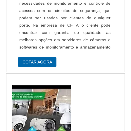
necessidades de monitoramento e controle de
acessos com os circuitos de segurança, que
podem ser usados por clientes de qualquer
porte. Na empresa de CFTV, o cliente pode
encontrar com garantia de qualidade as
melhores opções em servidores de câmeras e
softwares de monitoramento e armazenamento
de imagens, que podem ser consultadas com
segurança através da internet. A empresa pode
COTAR AGORA
também forne...