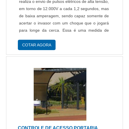
realiza o envio de pulsos elétricos de alta tensão,
em torno de 12.000V a cada 1,2 segundos, mas
de baixa amperagem, sendo capaz somente de
acertar o invasor com um choque que o jogará
para longe da cerca. Essa é uma medida de
segurança importante para indústrias e fábricas,
independente do ramo ou porte, no mo....
COTAR AGORA
CONTROLE DE ACESSO PORTARIA