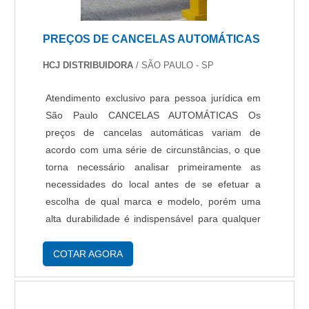
PREÇOS DE CANCELAS AUTOMÁTICAS
HCJ DISTRIBUIDORA
/ SÃO PAULO - SP
Atendimento exclusivo para pessoa jurídica em
São Paulo CANCELAS AUTOMÁTICAS Os
preços de cancelas automáticas variam de
acordo com uma série de circunstâncias, o que
torna necessário analisar primeiramente as
necessidades do local antes de se efetuar a
escolha de qual marca e modelo, porém uma
alta durabilidade é indispensável para qualquer
modelo de cancela. Para modelos de cancelas
que utilizam controles mais precisos, os custos
COTAR AGORA
em geral sã....