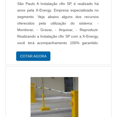
por meio de profissionais treinados e altamente
São Paulo A Instalação cftv SP, é realizado há
qualificados. A Protelt é uma empresa que tem
anos pela X-Energy. Empresa especializada no
feito a diferença no mercado por toda seriedade
segmento. Veja abaixo alguns dos recursos
e qualidade, o que comprova sua essência de
oferecidos pela utilização do sistema: -
trazer o melhor para os parceiros..
Monitorar, - Gravar, - Arquivar, - Reproduzir.
Realizando a Instalação cftv SP com a X-Energy,
você terá acompanhamento 100% garantido.
Assim, além de ter seu estabelecimento seguro,
ainda pode acompanhar ficando tranquilo quanto
COTAR AGORA
....