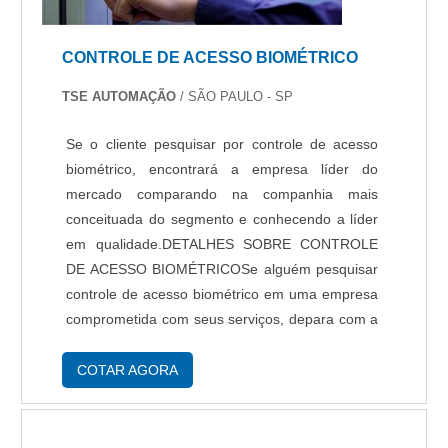
CONTROLE DE ACESSO BIOMÉTRICO
TSE AUTOMAÇÃO
/ SÃO PAULO - SP
Se o cliente pesquisar por controle de acesso
biométrico, encontrará a empresa líder do
mercado comparando na companhia mais
conceituada do segmento e conhecendo a líder
em qualidade.DETALHES SOBRE CONTROLE
DE ACESSO BIOMÉTRICOSe alguém pesquisar
controle de acesso biométrico em uma empresa
comprometida com seus serviços, depara com a
TSE Automação. Empresa especializada em
serviço de manutenção de catraca de acesso e
COTAR AGORA
assistência técnic...