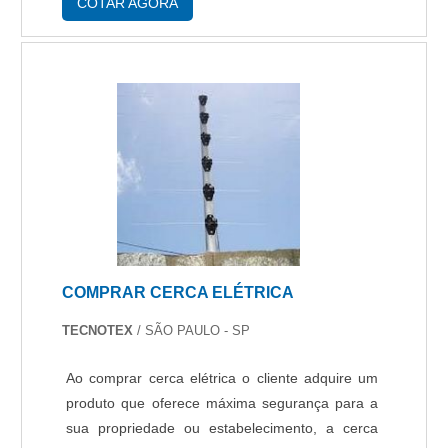
alarme. Este deve ser programado de acordo
COTAR AGORA
com a necessidade do proprietár....
COMPRAR CERCA ELÉTRICA
TECNOTEX
/ SÃO PAULO - SP
Ao comprar cerca elétrica o cliente adquire um
produto que oferece máxima segurança para a
sua propriedade ou estabelecimento, a cerca