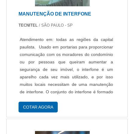
segurança condominio em uma empresa
inovadora, encontra o site da Protelt. É possível
MANUTENÇÃO DE INTERFONE
encontrar leitor facial e acesso remoto, visando
sempre a qualidade final para a fidelização do
TECNITEL
/ SÃO PAULO - SP
cliente.Não obstante, quando falamos em
comodato segurança condominio, na essência
Atendimento em: todas as regiões da capital
da empresa, a mesma deve prezar pelos
paulista. Usado em portarias para proporcionar
produtos e serviços com ótima qualidade e
comunicação com os moradores do condomínio
precisão, detalhes que passam despercebidos e
ou por pessoas que queiram aumentar a
podem gerar prejuízo futuros para os
segurança de seu imóvel, o interfone é um
clientes.Existem muitas formas diferentes de
aparelho cada vez mais utilizado, e por isso
demonstrar conhecimento e autoridade em sua
muitos locais necessitam de uma manutenção
área de atuação. Boas razões pelas quais a
de interfone. O conjunto do interfone é formado
Protelt é a melhor opção sempre que buscar por
por uma fonte que será ligada a tomada, o
comodato segurança condominio:
porteiro eletrônico e o interfone (telefone usado
COTAR AGORA
Comprometida com os serviços; Responsável;
para....
Altamente qualificada; Inovadora;
Segura. QUALIDADES E PONTOS FORTES DA