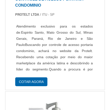
CONDOMINIO
PROTELT LTDA
/ ITU - SP
Atendimento exclusivo para os estados
de:Espirito Santo, Mato Grosso do Sul, Minas
Gerais, Paraná, Rio de Janeiro e São
PauloBuscando por controle de acesso portaria
condominio, achará no website da Protelt.
Recebendo uma cotação por meio do maior
marketplace da américa latina e descobrindo a
líder do segmento.Quando a procura é por
controle de acesso para portaria condominio,
com os profissionais da Protelt obterá excelente
COTAR AGORA
custo-benefício com equilíbrio entre as
necessidades e disponibilidade de investimento
dos clientes.INFORMAÇÕES SOBRE
CONTROLE DE ACESSO PORTARIA