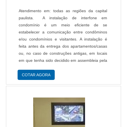
inovadora em seus processos. Todas as nossas
Atendimento em: todas as regiões da capital
catracas são construídas com materiais de alta
paulista. A instalação de interfone em
resistência, possuem integração simples com
condomínio é um meio eficiente de se
sistemas de gestão existentes e podem ser
estabelecer a comunicação entre condôminos
adaptadas às necessidades específicas de cada
e/ou condomínios e visitantes. A instalação é
cliente.
feita antes da entrega dos apartamentos/casas
ou, no caso de construções antigas, em locais
em que tenha sido decidido em assembleia pela
maioria dos moradores. Diferentes sistemas
para instalação de interfone em condomínio
COTAR AGORA
Três difer....