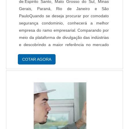
de:Espirito Santo, Mato Grosso do Sul, Minas
Gerais, Paraná, Rio de Janeiro e São
PauloQuando se deseja procurar por comodato
segurança condominio, conhecerá a melhor
empresa do ramo empresarial. Comparando por
meio da plataforma de divulgação das indústrias
e descobrindo a maior referência no mercado
em seu próprio segmento.É importante lembrar
que o serviço deve sempre ser prestado por
COTAR AGORA
empresas especializadas no segmento. Esse
tipo de cuidado ajuda a garantir a qualidade e
assertividade do serviço, além de evitar
prejuízos com imprevistos e execuções mal
elaboradas. Assim, é possível poupar gastos
desnecessários que podem ser direcionados a
outras áreas mais importantes.DIFERENCIAIS
IMPORTANTES DE COMODATO SEGURANÇA
CONDOMINIOSe alguém quer achar comodato