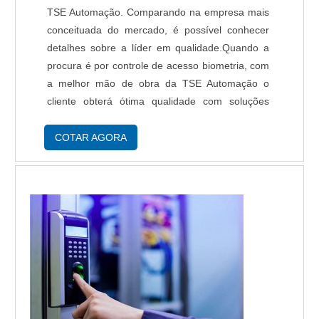
TSE Automação. Comparando na empresa mais
conceituada do mercado, é possível conhecer
detalhes sobre a líder em qualidade.Quando a
procura é por controle de acesso biometria, com
a melhor mão de obra da TSE Automação o
cliente obterá ótima qualidade com soluções
eficazes em automação de processos industriais
baseado em microcomputadores.MAIS
COTAR AGORA
INFORMAÇÕ...