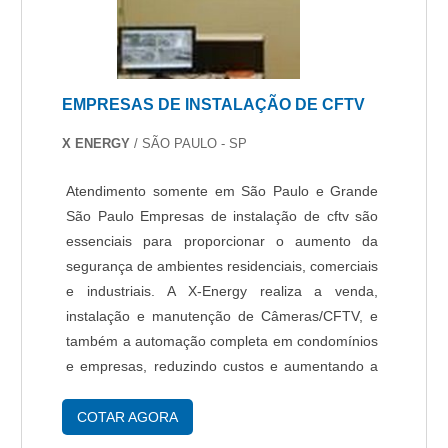
EMPRESAS DE INSTALAÇÃO DE CFTV
X ENERGY
/ SÃO PAULO - SP
Atendimento somente em São Paulo e Grande
São Paulo Empresas de instalação de cftv são
essenciais para proporcionar o aumento da
segurança de ambientes residenciais, comerciais
e industriais. A X-Energy realiza a venda,
instalação e manutenção de Câmeras/CFTV, e
também a automação completa em condomínios
e empresas, reduzindo custos e aumentando a
segurança. Benefícios O CFTV - Circuito
Fechado de TV é um dos meios mais eficientes
COTAR AGORA
para prevenç....