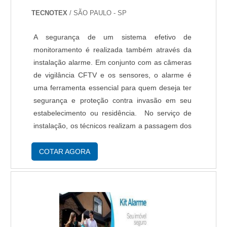
TECNOTEX
/ SÃO PAULO - SP
A segurança de um sistema efetivo de
monitoramento é realizada também através da
instalação alarme. Em conjunto com as câmeras
de vigilância CFTV e os sensores, o alarme é
uma ferramenta essencial para quem deseja ter
segurança e proteção contra invasão em seu
estabelecimento ou residência. No serviço de
instalação, os técnicos realizam a passagem dos
cabeamentos, a integração do sistema de
alarme com a central de monitoramento e a
COTAR AGORA
configuraç....