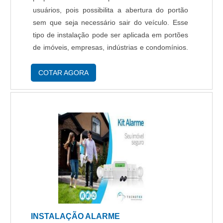
usuários, pois possibilita a abertura do portão
sem que seja necessário sair do veículo. Esse
tipo de instalação pode ser aplicada em portões
de imóveis, empresas, indústrias e condomínios.
Procedimentos da automatização de portão
pivotante A automatização de portão pivot....
COTAR AGORA
INSTALAÇÃO ALARME