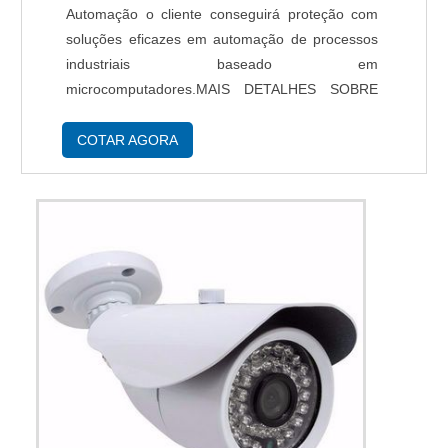
Automação o cliente conseguirá proteção com
soluções eficazes em automação de processos
industriais baseado em
microcomputadores.MAIS DETALHES SOBRE
EMPRESAS SEGURANÇA ELETRÔNICAA TSE
Automação objetiva sua energia em
COTAR AGORA
proporcionar uma estrutura com escritório de
alta ...