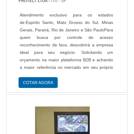
PROTELT LTDA
/ ITU - SP
e profissionais intensamente qualificados,
garante uma entrega de excelência de ponta a
Atendimento exclusivo para os estados
ponta..
de:Espirito Santo, Mato Grosso do Sul, Minas
Gerais, Paraná, Rio de Janeiro e São PauloPara
quem busca por controle de acesso
reconhecimento de face, descobrirá a empresa
ideal para seu negócio. Solicitando um
orçamento na maior plataforma B2B e achando
a maior referência no mercado em seu próprio
segmento.INFORMAÇÕES SOBRE CONTROLE
DE ACESSO RECONHECIMENTO DE
COTAR AGORA
FACEQuem está a procura de controle de
acesso de reconhecimento de face em uma
empresa comprometida com os serviços,
consegue encontrar o site da Protelt. A empresa
tem em seu escopo cerca elétrica e fibra óptica,
focando em tecnologia e desenvolvimento no