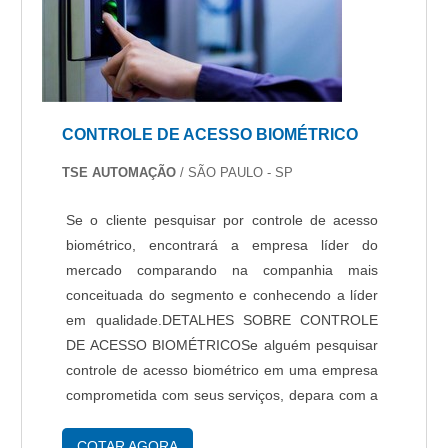
CONTROLE DE ACESSO BIOMÉTRICO
TSE AUTOMAÇÃO
/ SÃO PAULO - SP
Se o cliente pesquisar por controle de acesso
biométrico, encontrará a empresa líder do
mercado comparando na companhia mais
conceituada do segmento e conhecendo a líder
em qualidade.DETALHES SOBRE CONTROLE
DE ACESSO BIOMÉTRICOSe alguém pesquisar
controle de acesso biométrico em uma empresa
comprometida com seus serviços, depara com a
TSE Automação. Empresa especializada em
serviço de manutenção de catraca de acesso e
COTAR AGORA