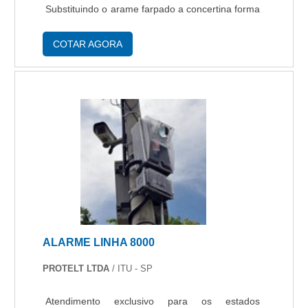
Substituindo o arame farpado a concertina forma
uma barreira de segurança laminada, de formato
espiralado possuindo lâminas penetrantes, c....
COTAR AGORA
ALARME LINHA 8000
PROTELT LTDA
/ ITU - SP
Atendimento exclusivo para os estados