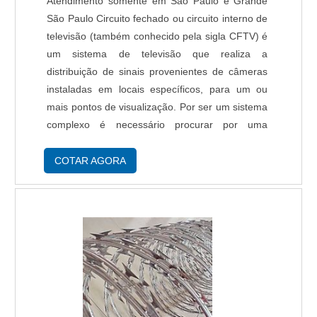
Atendimento somente em São Paulo e Grande
São Paulo Circuito fechado ou circuito interno de
televisão (também conhecido pela sigla CFTV) é
um sistema de televisão que realiza a
distribuição de sinais provenientes de câmeras
instaladas em locais específicos, para um ou
mais pontos de visualização. Por ser um sistema
complexo é necessário procurar por uma
empresa de sistema de segurança cftv, com
profissionais especializados no assunto. Esse
COTAR AGORA
tip....