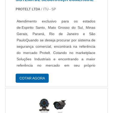
PROTELT LTDA
/ ITU - SP
Atendimento exclusivo para os estados
de:Espirito Santo, Mato Grosso do Sul, Minas
Gerais, Paraná, Rio de Janeiro e São
PauloQuando se deseja procurar por sistema de
segurança comercial, encontrará na referência
do mercado Protelt. Cotando no marketplace
Soluções Industriais e encontrando a maior
referência no mercado em seu próprio
segmento.ALGUNS DETALHES SOBRE
SISTEMA DE SEGURANÇA COMERCIALSe
COTAR AGORA
alguém pesquisar sistemas de segurança
comercial em uma empresa altamente
qualificada, chega até a Protelt. A empresa
trabalha com câmeras de segurança e acesso
remoto, focando em tecnologia e