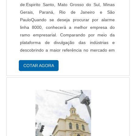
de:Espirito Santo, Mato Grosso do Sul, Minas
Gerais, Paraná, Rio de Janeiro e São
PauloQuando se deseja procurar por alarme
linha 8000, conhecerá a melhor empresa do
ramo empresarial. Comparando por meio da
plataforma de divulgação das indústrias e
descobrindo a maior referência no mercado em
seu próprio segmento.Quando a questão é
alarme linha 8000, com os profissionais da
COTAR AGORA
Protelt poderá contar precisão com produtos e
serviços de alta qualidade com as melhores
condições do mercado.UM POUCO MAIS
SOBRE ALARME LINHA 8000Há muitas
maneiras eficientes de demonstrar competência
e excelência em sua área de atuação. A Protelt
centraliza sua energia em oferecer um estrutura
com: Catálogo variado de serviços e produtos;
Escritório de alta qualidade onde são realizadas