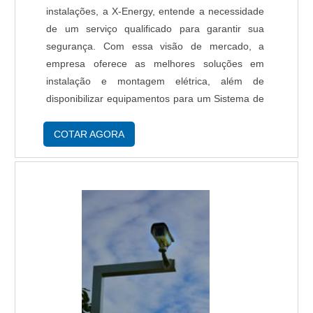
instalações, a X-Energy, entende a necessidade
de um serviço qualificado para garantir sua
segurança. Com essa visão de mercado, a
empresa oferece as melhores soluções em
instalação e montagem elétrica, além de
disponibilizar equipamentos para um Sistema de
segurança eletrônica cftv de excelência. Veja os
benefícios: - Equipe especializada em instalação,
COTAR AGORA
- At....