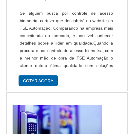
Se alguém busca por controle de acesso
biometria, certeza que descobrirá no website da
TSE Automação. Comparando na empresa mais
conceituada do mercado, é possível conhecer
detalhes sobre a líder em qualidade.Quando a
procura é por controle de acesso biometria, com
a melhor mão de obra da TSE Automação o
cliente obterá ótima qualidade com soluções
eficazes em automação de processos industriais
baseado em microcomputadores.MAIS
COTAR AGORA
INFORMAÇÕ...