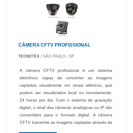
desenvolvimento no que gera resultado ao
cliente.Ainda com uma visão analítica sobre
sistema de segurança comercial, deve-se ter a
exatidão em orçar com empresas que prezam
por produtos e serviços que tenham ótima
qualidade e assertividade, pontos importantes
CÂMERA CFTV PROFISSIONAL
que ficam de fora no planejamento de empresas
que visam apenas o lucro, deixando a desejar
TECNOTEX
/ SÃO PAULO - SP
nos outros fatores.Existem muitas formas
diferentes de demonstrar conhecimento e
A câmera CFTV profissional é um sistema
autoridade em sua área de atuação. Por que a
eletrônico capaz de converter as imagens
Protelt é líder quando o assunto for sistema para
captadas visualmente em sinais elétricos, que
segurança comercial: Comprometida com os
podem ser visualizados local ou remotamente,
serviços; Responsável; Altamente qualificada;
24 horas por dia. Com o sistema de gravação
Inovadora; Segura. REFERÊNCIA DE
digital, o sinal das câmeras analógicas ou IP são
QUALIDADE NO SEGMENTONa Protelt é
convertidos para o formato digital. A câmera
possível encontrar o que há de melhor em
CFTV transmite as imagens captadas através de
sistema de segurança comercial. É possível
cabo coaxial, para trançado, fibra óptica, Wi-Fi