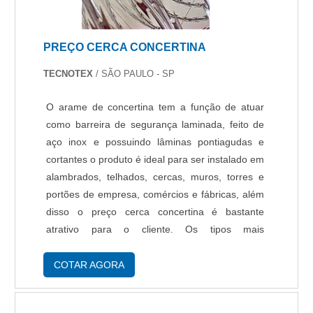
PREÇO CERCA CONCERTINA
TECNOTEX
/ SÃO PAULO - SP
O arame de concertina tem a função de atuar
como barreira de segurança laminada, feito de
aço inox e possuindo lâminas pontiagudas e
cortantes o produto é ideal para ser instalado em
alambrados, telhados, cercas, muros, torres e
portões de empresa, comércios e fábricas, além
disso o preço cerca concertina é bastante
atrativo para o cliente. Os tipos mais
encontrados no mercado A concertina é vendida
em alguns modelos, os mais comuns são:
COTAR AGORA
Conce....