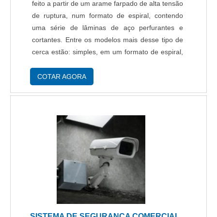
feito a partir de um arame farpado de alta tensão
de ruptura, num formato de espiral, contendo
uma série de lâminas de aço perfurantes e
cortantes. Entre os modelos mais desse tipo de
cerca estão: simples, em um formato de espiral,
com dupla clipada, com espiras que ficam
entrelaçadas ou travadas entre si flat, quando
COTAR AGORA
p....
SISTEMA DE SEGURANÇA COMERCIAL