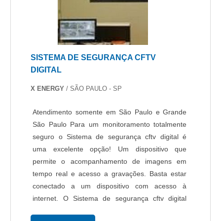
que gera resultado ao cliente.Ainda com uma
visão analítica sobre controle de acesso
reconhecimento de face, deve-se ter a exatidão
em orçar com empresas que prezam por
produtos e serviços que tenham ótima qualidade
SISTEMA DE SEGURANÇA CFTV
e assertividade, pequenos detalhes, mas de
DIGITAL
grande valia para saber a procedência e
seriedade da empresa.Existem muitas formas
X ENERGY
/ SÃO PAULO - SP
diferentes de demonstrar conhecimento e
autoridade em sua área de atuação. Por que a
Atendimento somente em São Paulo e Grande
Protelt é a melhor opção quando o assunto for
São Paulo Para um monitoramento totalmente
controle de acesso de reconhecimento de face:
seguro o Sistema de segurança cftv digital é
Especialistas na área de atuação; Profissionais
uma excelente opção! Um dispositivo que
intensamente qualificados; Técnicos e
permite o acompanhamento de imagens em
consultores capacitados regularmente; Escritório
tempo real e acesso a gravações. Basta estar
de alta qualidade onde são realizadas as
conectado a um dispositivo com acesso à
atividades; Tecnologia de ponta; Equipamentos
internet. O Sistema de segurança cftv digital
de última geração. A EMPRESA ESPECIALISTA
pode ser instalado em residências, empresas,