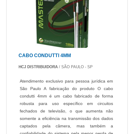
excelência em sua área de atuação. A Protelt
objetiva sua energia em criar uma estrutura
com: Catálogo variado de serviços e produtos;
Escritório de alta qualidade onde são realizadas
as atividades; Tecnologia de ponta. Tudo isso
para oferecer sistema de segurança 24 horas
com excelente custo-benefício. Não obstante,
CABO CONDUTTI 4MM
quando falamos em sistema de segurança 24
horas, é importante buscar uma empresa que
HCJ DISTRIBUIDORA
/ SÃO PAULO - SP
tenha produtos e serviços com ótima qualidade e
proteção, pequenos detalhes, mas de grande
Atendimento exclusivo para pessoa jurídica em
valia para saber a procedência e seriedade da
São Paulo A fabricação do produto O cabo
empresa.É por essa razão que a Protelt é
condutti 4mm é um cabo fabricado de forma
responsável quando tratamos do segmento de
robusta para uso específico em circuitos
projeto e implantação de sistemas de segurança
fechados de televisão, o que aumenta não
eletrônicos corporativos e residenciais. A
somente a eficiência na transmissão dos dados
empresa objetiva a tecnologia e
captados pela câmera, mas também a
desenvolvimento no que gera resultado e
confiabilidade do sistema pela menor perda de