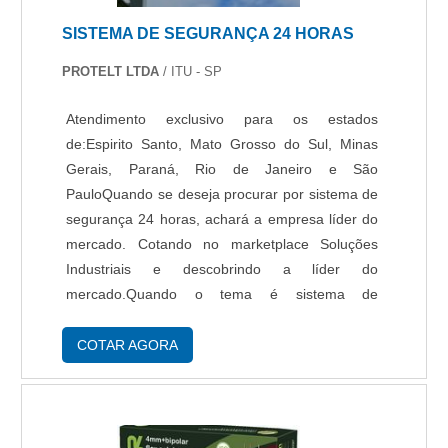
SISTEMA DE SEGURANÇA 24 HORAS
PROTELT LTDA
/ ITU - SP
Atendimento exclusivo para os estados
de:Espirito Santo, Mato Grosso do Sul, Minas
Gerais, Paraná, Rio de Janeiro e São
PauloQuando se deseja procurar por sistema de
segurança 24 horas, achará a empresa líder do
mercado. Cotando no marketplace Soluções
Industriais e descobrindo a líder do
mercado.Quando o tema é sistema de
segurança de 24 horas, com os colaboradores
da Protelt irá encontrar proteção com análise
COTAR AGORA
dos riscos, adequação dos equipamentos e
aplicação.UM POUCO MAIS SOBRE SISTEMA
DE SEGURANÇA 24 HORASHá muitas maneiras
eficientes de demonstrar competência e