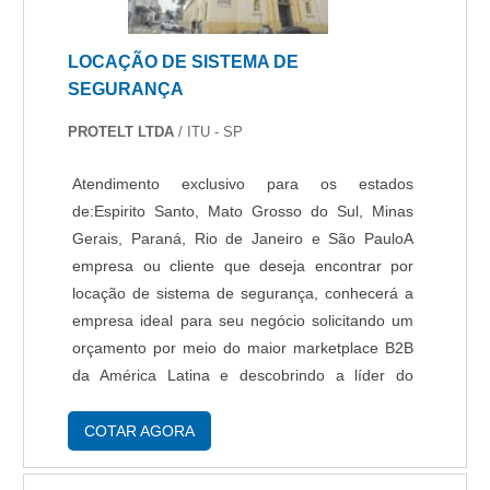
as atividades; Tecnologia de ponta. Tudo para
garantir alarme linha 8000 com proteção. Ainda
LOCAÇÃO DE SISTEMA DE
tratando-se de alarme linha 8000, deve-se ter a
SEGURANÇA
exatidão em orçar com empresas que prezam
por produtos e serviços que tenham ótima
PROTELT LTDA
/ ITU - SP
qualidade e proteção, pontos importantes que
ficam de fora no planejamento de empresas que
Atendimento exclusivo para os estados
visam apenas o lucro, deixando a desejar nos
de:Espirito Santo, Mato Grosso do Sul, Minas
outros fatores.Isso tudo é a razão pela qual a
Gerais, Paraná, Rio de Janeiro e São PauloA
Protelt é responsável quando se explora o
empresa ou cliente que deseja encontrar por
segmento de projeto e implantação de sistemas
locação de sistema de segurança, conhecerá a
de segurança eletrônicos corporativos e
empresa ideal para seu negócio solicitando um
residenciais. O objetivo é disponibilizar sempre a
orçamento por meio do maior marketplace B2B
qualidade final para fidelização do cliente com
da América Latina e descobrindo a líder do
parcerias duradouras. O quadro de
segmento.É importante lembrar que o serviço
colaboradores é formado por equipes
deve sempre ser prestado por empresas
COTAR AGORA
certificadas que terão grande satisfação em
especializadas. Esse tipo de cuidado ajuda a
melhor atender.GARANTIA E ASSERTIVIDADE
garantir a qualidade e assertividade do serviço,