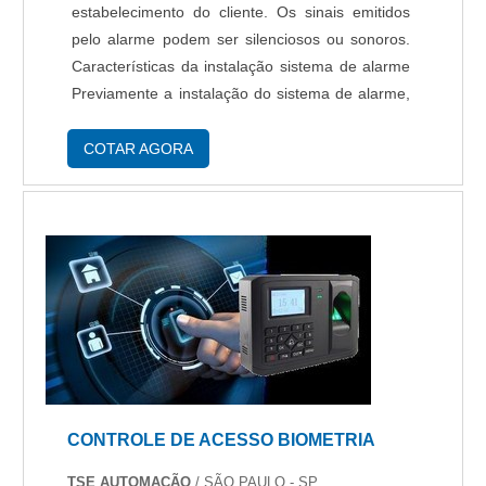
estabelecimento do cliente. Os sinais emitidos
pelo alarme podem ser silenciosos ou sonoros.
Características da instalação sistema de alarme
Previamente a instalação do sistema de alarme,
as necessidades dos clientes são analisadas,
levando em conta os riscos, ...
COTAR AGORA
CONTROLE DE ACESSO BIOMETRIA
TSE AUTOMAÇÃO
/ SÃO PAULO - SP