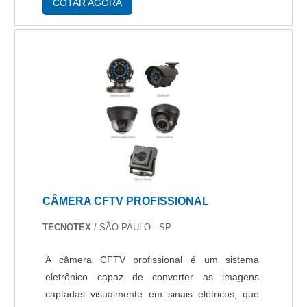
desenvolvimento no que gera resultado e
sistema de segurança do proprietário....
COTAR AGORA
qualidade para os clientes. O time conta com
técnicos e consultores capacitados regularmente
que terão o maior prazer em auxiliar com suas
dúvidas.GARANTIA DE QUALIDADE
COMPROVADANa Protelt existe variedade e
qualidade quando o assunto for projeto e
implantação de sistemas de segurança
eletrônicos corporativos e residenciais. A
empresa oferece opções como leitor facial e
controle de acesso com ótima qualidade e
assertividade.A empresa também conta com um
CÂMERA CFTV PROFISSIONAL
atendimento qualificado, através de funcionários
especializados e cuidadosos, que entendem a
TECNOTEX
/ SÃO PAULO - SP
necessidade de cada cliente. Também foram
investidos valores consideráveis em instalações
A câmera CFTV profissional é um sistema
de qualidade, aumentando a eficiência da
eletrônico capaz de converter as imagens
marca. A Protelt é uma empresa que tem se
captadas visualmente em sinais elétricos, que