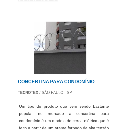
movimentos atípicos, reconhecimento facial ou
de objetos, e envio de alertas automatizados em
tempo real e capacidade de integração com
plataforma de atendimento remoto. Essas
características agregam maior assertividade e
reduzem falsos alarmes e tornam o
monitoramento mais eficiente, atendendo aos
mais altos padrões de segurança e
gerenciamento.
CONCERTINA PARA CONDOMÍNIO
TECNOTEX
/ SÃO PAULO - SP
Um tipo de produto que vem sendo bastante
popular no mercado a concertina para
condomínio é um modelo de cerca elétrica que é
feito a partir de um arame farpado de alta tensão