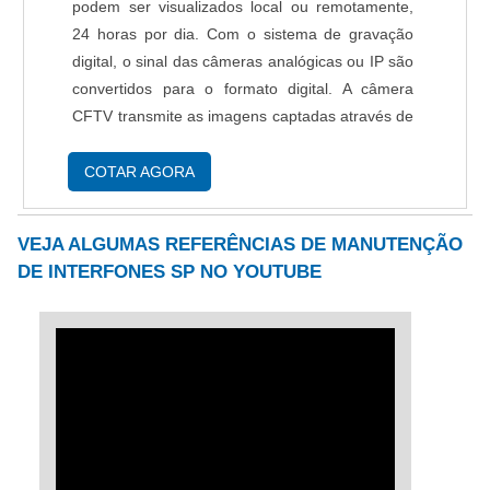
destacado no segmento por toda seriedade e
podem ser visualizados local ou remotamente,
qualidade, o que garante a melhor experiência
24 horas por dia. Com o sistema de gravação
para parceiros novos e antigos..
digital, o sinal das câmeras analógicas ou IP são
convertidos para o formato digital. A câmera
CFTV transmite as imagens captadas através de
cabo coaxial, para trançado, fibra óptica, Wi-Fi
ou cabo de rede. Variedades de modelos C....
COTAR AGORA
VEJA ALGUMAS REFERÊNCIAS DE MANUTENÇÃO
DE INTERFONES SP NO YOUTUBE