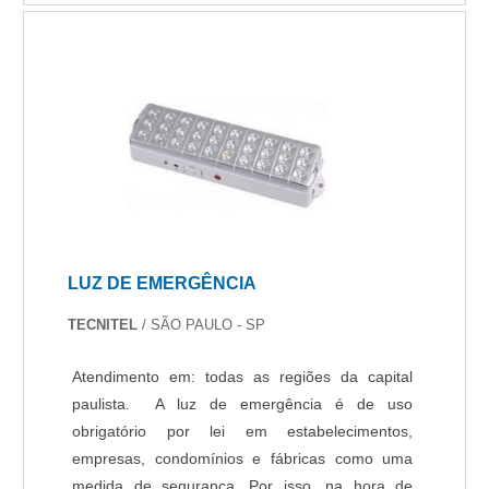
adequação dos equipamentos e
aplicação.INFORMAÇÕES RELEVANTES
SOBRE FORNECEDOR DE CONTROLE DE
ACESSOHá muitas maneiras eficientes de
demonstrar competência e excelência em sua
área de atuação. A Protelt foca seus recursos em
criar uma estrutura com: Catálogo variado de
serviços e produtos; Escritório de alta qualidade
onde são realizadas as atividades; Tecnologia
de ponta. Tudo para oferecer fornecedor de
LUZ DE EMERGÊNCIA
controle de acesso com proteção. Discorrendo
ainda sobre fornecedor de controle de acesso,
TECNITEL
/ SÃO PAULO - SP
mais do que visar apenas lucratividade, deve
oferecer produtos e serviços que tenham ótima
Atendimento em: todas as regiões da capital
qualidade e assertividade, pontos importantes
paulista. A luz de emergência é de uso
que ficam de fora no planejamento de empresas
obrigatório por lei em estabelecimentos,
que visam apenas o lucro, deixando a desejar
empresas, condomínios e fábricas como uma
nos outros fatores.É por tudo isso e muito mais
medida de segurança. Por isso, na hora de