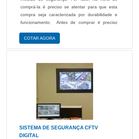
que a Protelt é responsável quando explanamos
comprá-la é preciso se atentar para que esta
o segmento de projeto e implantação de
compra seja caracterizada por durabilidade e
sistemas de segurança eletrônicos corporativos
funcionamento. Antes de comprar é preciso
e residenciais. A empresa busca o que há de
também analisar se a empresa oferece
melhor para fidelizar os clientes. Tem uma
manutenção especializada, pois com um
COTAR AGORA
equipe com especialistas na área de atuação
contrato de manutenção prevent....
que terão grande satisfação em melhor
atender.A MAIOR REFERÊNCIA NO
SEGMENTOSomente na Protelt sempre tem a
solução mais buscada na área de projeto e
implantação de sistemas de segurança
eletrônicos corporativos e residenciais. A
empresa oferece opções como alarme digital e
controle de acesso com ótima qualidade e
assertividade.Para tal sucesso, a empresa
investiu em profissionais competentes e em
SISTEMA DE SEGURANÇA CFTV
equipamentos inovadores. A Protelt é uma
DIGITAL
empresa que tem se destacado no segmento