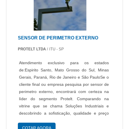
em oferecer um estrutura com: Catálogo
variado de serviços e produtos; Escritório de
alta qualidade onde são realizadas as
atividades; Tecnologia de ponta. Tudo para
garantir alarme com aplicativo com excelente
SENSOR DE PERIMETRO EXTERNO
custo-benefício. Não obstante, quando falamos
em alarme com aplicativo, sempre deve-se
PROTELT LTDA
/ ITU - SP
buscar uma empresa que tenha produtos e
serviços com ótima qualidade e precisão,
Atendimento exclusivo para os estados
detalhes primordiais que são deixados de lado
de:Espirito Santo, Mato Grosso do Sul, Minas
por muitas empresas que não focam na
Gerais, Paraná, Rio de Janeiro e São PauloSe o
fidelização do cliente.É por tudo isso e muito
cliente final ou empresa pesquisa por sensor de
mais que a Protelt é responsável quando
perimetro externo, encontrará com certeza na
tratamos do segmento de projeto e implantação
líder do segmento Protelt. Comparando na
de sistemas de segurança eletrônicos
vitrine que se chama Soluções Industriais e
corporativos e residenciais. A empresa objetiva
descobrindo a sofisticação, qualidade e preço
garantir o que há de melhor na atualidade para
justo em um só lugar.Quando a procura é por
os clientes. Conta com equipes certificadas que
sensor de perimetro externo, com a equipe da
COTAR AGORA