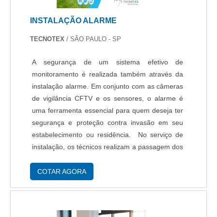
empresa conta com um time de profissionais
qualificados para o serviço, além de investir em
INSTALAÇÃO ALARME
equipamentos modernos, que se ajustam a sua
necessidade. A Protelt é uma empresa que tem
TECNOTEX
/ SÃO PAULO - SP
sido apontada de forma positiva no segmento
pela idoneidade em tudo que faz, comprovando
A segurança de um sistema efetivo de
sua essência de trazer o melhor aos clientes no
monitoramento é realizada também através da
mercado..
instalação alarme. Em conjunto com as câmeras
de vigilância CFTV e os sensores, o alarme é
uma ferramenta essencial para quem deseja ter
segurança e proteção contra invasão em seu
estabelecimento ou residência. No serviço de
instalação, os técnicos realizam a passagem dos
cabeamentos, a integração do sistema de
alarme com a central de monitoramento e a
COTAR AGORA
configuraç....