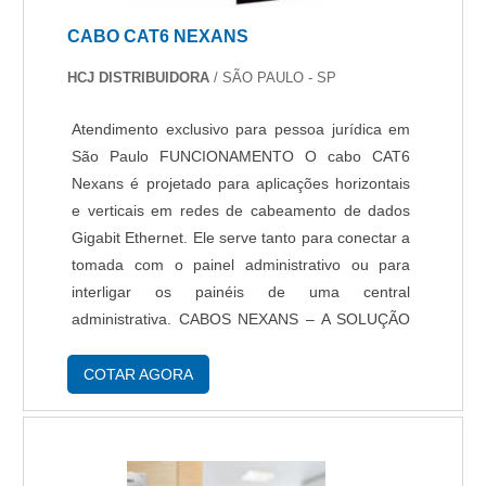
inovadora, encontra o site da Protelt. É possível
CABO CAT6 NEXANS
encontrar leitor facial e acesso remoto, visando
sempre a qualidade final para a fidelização do
HCJ DISTRIBUIDORA
/ SÃO PAULO - SP
cliente.Não obstante, quando falamos em
comodato segurança condominio, na essência
Atendimento exclusivo para pessoa jurídica em
da empresa, a mesma deve prezar pelos
São Paulo FUNCIONAMENTO O cabo CAT6
produtos e serviços com ótima qualidade e
Nexans é projetado para aplicações horizontais
precisão, detalhes que passam despercebidos e
e verticais em redes de cabeamento de dados
podem gerar prejuízo futuros para os
Gigabit Ethernet. Ele serve tanto para conectar a
clientes.Existem muitas formas diferentes de
tomada com o painel administrativo ou para
demonstrar conhecimento e autoridade em sua
interligar os painéis de uma central
área de atuação. Boas razões pelas quais a
administrativa. CABOS NEXANS – A SOLUÇÃO
Protelt é a melhor opção sempre que buscar por
EM CABOS DE REDE APRESENTA O CABO
comodato segurança condominio:
CAT6 NEXANS Esse tipo de cabo de rede é
COTAR AGORA
Comprometida com os serviços; Responsável;
amplamente utilizado devido à....
Altamente qualificada; Inovadora;
Segura. QUALIDADES E PONTOS FORTES DA
EMPRESANa Protelt tem tudo que se precisa