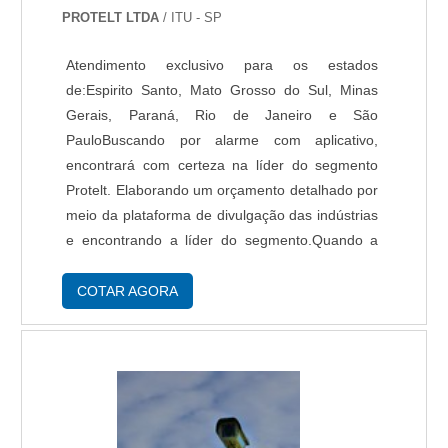
PROTELT LTDA
/ ITU - SP
Atendimento exclusivo para os estados
de:Espirito Santo, Mato Grosso do Sul, Minas
Gerais, Paraná, Rio de Janeiro e São
PauloBuscando por alarme com aplicativo,
encontrará com certeza na líder do segmento
Protelt. Elaborando um orçamento detalhado por
meio da plataforma de divulgação das indústrias
e encontrando a líder do segmento.Quando a
procura é por alarme com aplicativo, com a
equipe da Protelt poderá encontrar assertividade
COTAR AGORA
com equilíbrio entre as necessidades e
disponibilidade de investimento dos clientes.UM
POUCO MAIS SOBRE ALARME COM
APLICATIVOHá muitas maneiras eficientes de
demonstrar competência e excelência em sua
área de atuação. A Protelt canaliza sua energia