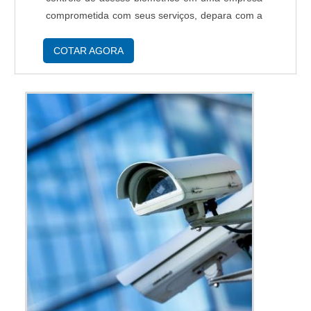
comprometida com seus serviços, depara com a
TSE Automação. Empresa especializada em
serviço de manutenção de catraca de acesso e
COTAR AGORA
assistência técnic...