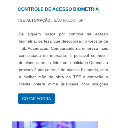
CONTROLE DE ACESSO BIOMETRIA
TSE AUTOMAÇÃO
/ SÃO PAULO - SP
Se alguém busca por controle de acesso
biometria, certeza que descobrirá no website da
TSE Automação. Comparando na empresa mais
conceituada do mercado, é possível conhecer
detalhes sobre a líder em qualidade.Quando a
procura é por controle de acesso biometria, com
a melhor mão de obra da TSE Automação o
cliente obterá ótima qualidade com soluções
eficazes em automação de processos industriais
baseado em microcomputadores.MAIS
COTAR AGORA
INFORMAÇÕ...