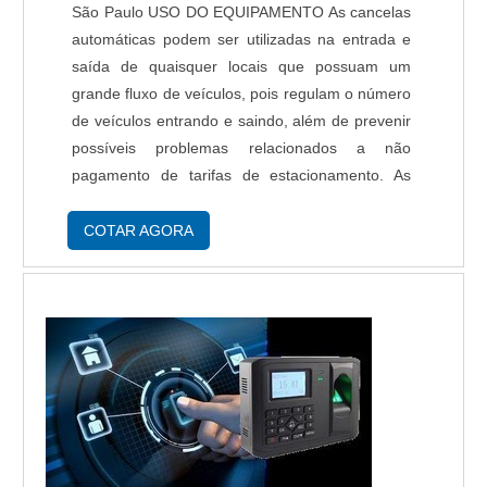
São Paulo USO DO EQUIPAMENTO As cancelas
automáticas podem ser utilizadas na entrada e
saída de quaisquer locais que possuam um
grande fluxo de veículos, pois regulam o número
de veículos entrando e saindo, além de prevenir
possíveis problemas relacionados a não
pagamento de tarifas de estacionamento. As
empresas fabricantes de cancelas automáticas
tem o objetivo de fornecer as melhores canc...
COTAR AGORA