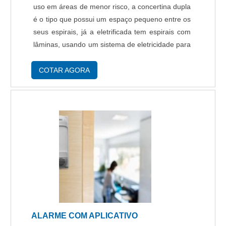
uso em áreas de menor risco, a concertina dupla
é o tipo que possui um espaço pequeno entre os
seus espirais, já a eletrificada tem espirais com
lâminas, usando um sistema de eletricidade para
afastar o invasor da propriedade. A pintada é
comumente utilizada em zon....
COTAR AGORA
ALARME COM APLICATIVO