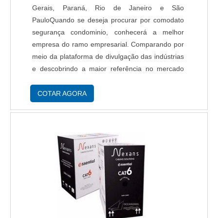
Gerais, Paraná, Rio de Janeiro e São
PauloQuando se deseja procurar por comodato
segurança condominio, conhecerá a melhor
empresa do ramo empresarial. Comparando por
meio da plataforma de divulgação das indústrias
e descobrindo a maior referência no mercado
em seu próprio segmento.É importante lembrar
que o serviço deve sempre ser prestado por
COTAR AGORA
empresas especializadas no segmento. Esse
tipo de cuidado ajuda a garantir a qualidade e
assertividade do serviço, além de evitar
prejuízos com imprevistos e execuções mal
elaboradas. Assim, é possível poupar gastos
desnecessários que podem ser direcionados a
outras áreas mais importantes.DIFERENCIAIS
IMPORTANTES DE COMODATO SEGURANÇA
CONDOMINIOSe alguém quer achar comodato
segurança condominio em uma empresa