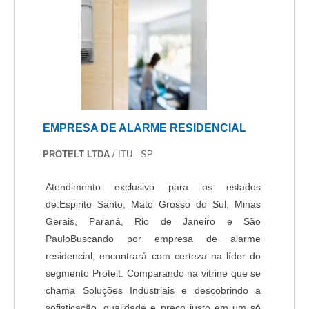
para comodato segurança condominio.
Prezando pelo que há de mais moderno, traz
inovações e variedades em alarme digital e
acesso remoto.Tudo isso por ser comprometida
com os serviços e responsável, conquistas
adquiridas porque investiu em uma estrutura que
hoje conta com escritório de alta qualidade onde
EMPRESA DE ALARME RESIDENCIAL
são realizadas as atividades e equipamentos de
última geração. Esses fatores, somados a uma
PROTELT LTDA
/ ITU - SP
equipe com especialistas na área de atuação e
equipes certificadas, garantem uma entrega de
Atendimento exclusivo para os estados
excelência de ponta a ponta.Aproveite a visita
de:Espirito Santo, Mato Grosso do Sul, Minas
para acessar o nosso site e saber mais sobre a
Gerais, Paraná, Rio de Janeiro e São
empresa, nossos serviços e produtos. Se
PauloBuscando por empresa de alarme
preferir, entre em contato com um dos nossos
residencial, encontrará com certeza na líder do
consultores e solicite um orçamento!.
segmento Protelt. Comparando na vitrine que se
chama Soluções Industriais e descobrindo a
sofisticação, qualidade e preço justo em um só