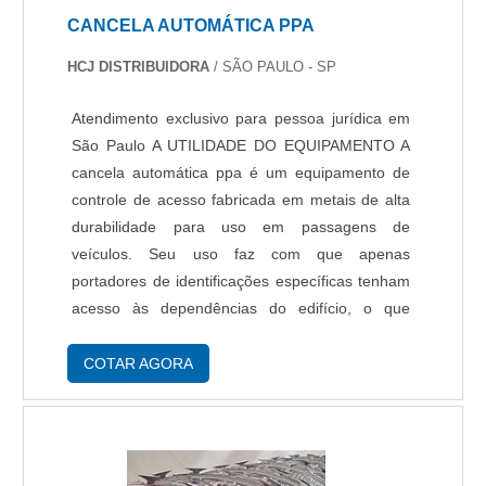
CANCELA AUTOMÁTICA PPA
HCJ DISTRIBUIDORA
/ SÃO PAULO - SP
Atendimento exclusivo para pessoa jurídica em
São Paulo A UTILIDADE DO EQUIPAMENTO A
cancela automática ppa é um equipamento de
controle de acesso fabricada em metais de alta
durabilidade para uso em passagens de
veículos. Seu uso faz com que apenas
portadores de identificações específicas tenham
acesso às dependências do edifício, o que
colabora para o controle e a segurança.
VANTAGENS DO USO DE CANCELAS Economia
COTAR AGORA
de mão de obra – Ao optar pel....