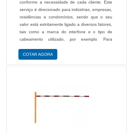
contato com um dos nossos consultores e
conforme a necessidade de cada cliente. Este
solicite um orçamento!.
serviço é direcionado para indústrias, empresas,
residências e condomínios, sendo que o seu
valor está estritamente ligado a diversos fatores,
tais como a marca do interfone e o tipo de
cabeamento utilizado, por exemplo. Para
encontrar o melhor preço na instalação de
interfones o cliente deve analisar se a ....
COTAR AGORA