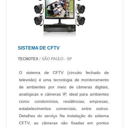
elaboradas. Assim, é possível poupar gastos
desnecessários que podem ser direcionados a
outras áreas mais importantes.DIFERENCIAIS
IMPORTANTES DE MONITORAMENTO
RESIDENCIALQuem pesquisa na internet por
monitoramento residencial em uma empresa
inovadora, vai até o site da Protelt. A empresa
SISTEMA DE CFTV
atua com cerca elétrica e acesso remoto,
garantindo o que há de melhor na
TECNOTEX
/ SÃO PAULO - SP
atualidade.Sem perder o foco em monitoramento
residencial, deve-se descartar empresas que
O sistema de CFTV (circuito fechado de
não tenham produtos e serviços com ótima
televisão) é uma tecnologia de monitoramento
qualidade e proteção, detalhes que passam
de ambientes por meio de câmeras digitais,
despercebidos e podem gerar prejuízo futuros
analógicas e câmeras IP, ideal para ambientes
para os clientes.Existem muitas formas
como: condomínios, residências, empresas,
diferentes de demonstrar conhecimento e
estabelecimentos comerciais, entre outros.
autoridade em sua área de atuação. Os motivos
Detalhes do serviço Na instalação do sistema
pelos quais a Protelt é líder quando buscar por
CFTV, as câmeras são fixadas em pontos