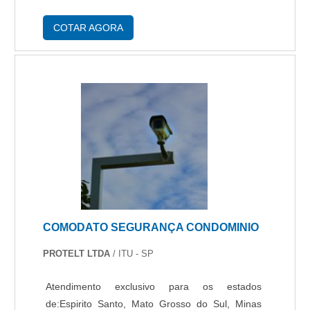
ótima resistência e dificilmente são cortadas por
ferramentas convencionais. Característic....
COTAR AGORA
COMODATO SEGURANÇA CONDOMINIO
PROTELT LTDA
/ ITU - SP
Atendimento exclusivo para os estados
de:Espirito Santo, Mato Grosso do Sul, Minas