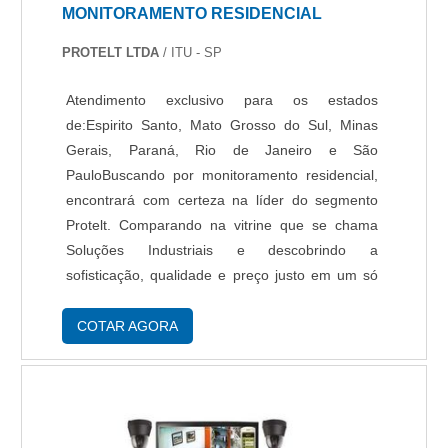
MONITORAMENTO RESIDENCIAL
com ótima qualidade e excelente custo-
benefício.Para tal sucesso, a empresa investiu
PROTELT LTDA
/ ITU - SP
em profissionais competentes e em
equipamentos inovadores. A Protelt é uma
Atendimento exclusivo para os estados
empresa que tem feito a diferença no mercado
de:Espirito Santo, Mato Grosso do Sul, Minas
pela seriedade e qualidade, que comprovam sua
Gerais, Paraná, Rio de Janeiro e São
essência de trazer o melhor para os parceiros..
PauloBuscando por monitoramento residencial,
encontrará com certeza na líder do segmento
Protelt. Comparando na vitrine que se chama
Soluções Industriais e descobrindo a
sofisticação, qualidade e preço justo em um só
lugar.É importante lembrar que o serviço deve
sempre ser prestado por empresas
COTAR AGORA
especializadas no segmento. Esse tipo de
cuidado ajuda a garantir a qualidade e
assertividade do serviço, além de evitar
prejuízos com imprevistos e execuções mal