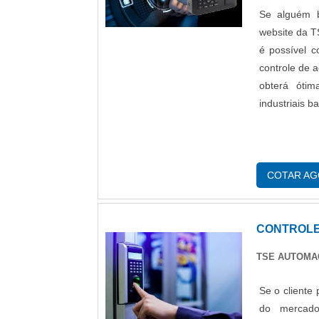
Se alguém b
website da 
é possível 
controle de 
obterá óti
industriais
COTAR A
CONTROLE
TSE AUTOM
Se o cliente
do mercad