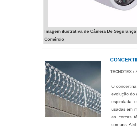
Imagem ilustrativa de Câmera De Segurança
Comércio
CONCERTI
TECNOTEX
/ 
O concertina
evolução do 
espiralada 
usadas em mu
as cercas t
comuns. Atrib