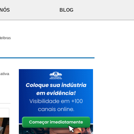
 NÓS
BLOG
telbras
ativa