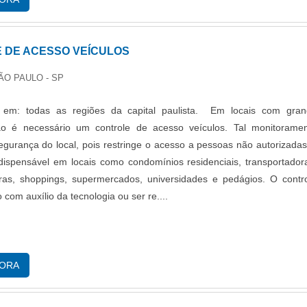
 DE ACESSO VEÍCULOS
ÃO PAULO - SP
 em: todas as regiões da capital paulista. Em locais com gra
o é necessário um controle de acesso veículos. Tal monitorame
gurança do local, pois restringe o acesso a pessoas não autorizada
ndispensável em locais como condomínios residenciais, transportador
ras, shoppings, supermercados, universidades e pedágios. O contr
o com auxílio da tecnologia ou ser re....
GORA