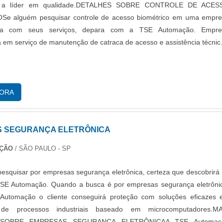
o a líder em qualidade.DETALHES SOBRE CONTROLE DE ACES
e alguém pesquisar controle de acesso biométrico em uma empr
da com seus serviços, depara com a TSE Automação. Empre
a em serviço de manutenção de catraca de acesso e assistência técnic.
GORA
 SEGURANÇA ELETRÔNICA
AÇÃO
/ SÃO PAULO - SP
 pesquisar por empresas segurança eletrônica, certeza que descobrirá
TSE Automação. Quando a busca é por empresas segurança eletrôni
utomação o cliente conseguirá proteção com soluções eficazes
de processos industriais baseado em microcomputadores.MA
SOBRE EMPRESAS SEGURANÇA ELETRÔNICAA TSE Automaç