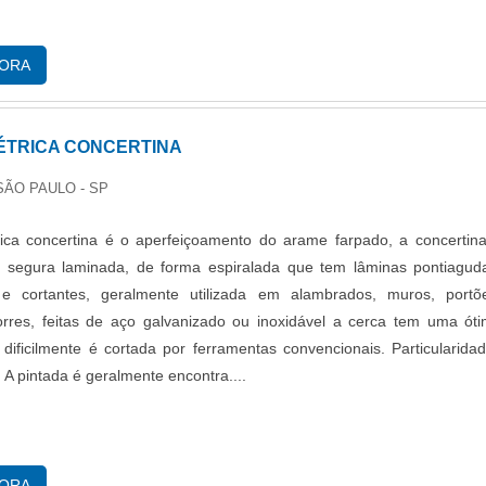
GORA
ÉTRICA CONCERTINA
SÃO PAULO - SP
rica concertina é o aperfeiçoamento do arame farpado, a concertin
a segura laminada, de forma espiralada que tem lâminas pontiagud
 e cortantes, geralmente utilizada em alambrados, muros, portõ
orres, feitas de aço galvanizado ou inoxidável a cerca tem uma ót
e dificilmente é cortada por ferramentas convencionais. Particularida
A pintada é geralmente encontra....
GORA