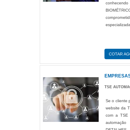
conhecend
BIOMÉTRICOS
comprometi
especializad
COTAR A
EMPRESAS
TSE AUTOM
Se o cliente
website da 
com a TSE A
automação 
DETALHES 