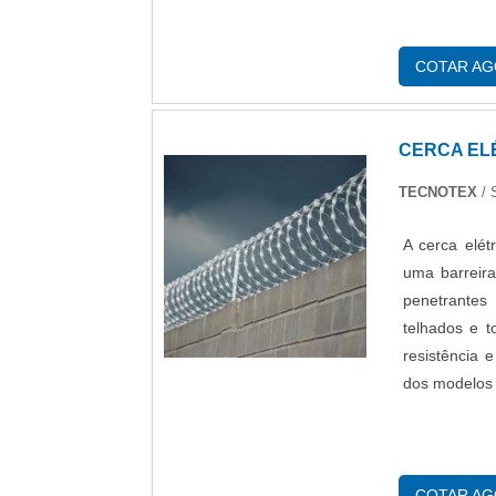
COTAR A
CERCA EL
TECNOTEX
/ 
A cerca elét
uma barreir
penetrantes
telhados e t
resistência 
dos modelos 
COTAR A