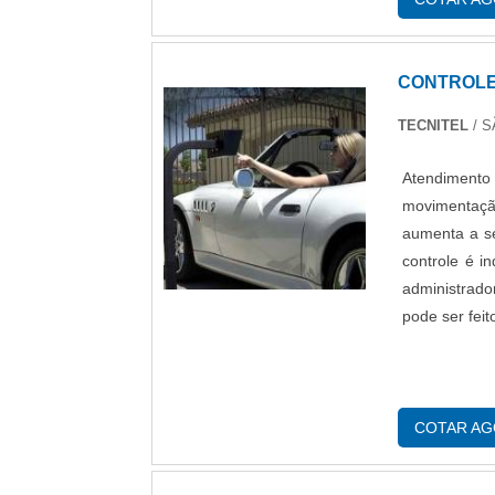
CONTROLE
TECNITEL
/ S
Atendimento
movimentaçã
aumenta a se
controle é i
administrado
pode ser feit
COTAR A