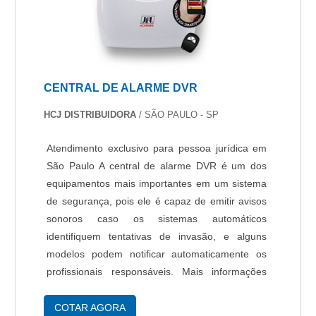
CENTRAL DE ALARME DVR
HCJ DISTRIBUIDORA
/ SÃO PAULO - SP
Atendimento exclusivo para pessoa jurídica em
São Paulo A central de alarme DVR é um dos
equipamentos mais importantes em um sistema
de segurança, pois ele é capaz de emitir avisos
sonoros caso os sistemas automáticos
identifiquem tentativas de invasão, e alguns
modelos podem notificar automaticamente os
profissionais responsáveis. Mais informações
sobre a central de alarme DVR Central com 18
zonas (2 zonas mistas + 16 zonas de
COTAR AGORA