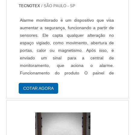
TECNOTEX
/ SÃO PAULO - SP
Alarme monitorado é um dispositivo que visa
aumentar a segurança, funcionando a partir de
sensores. Ele capta qualquer alteração no
espaço vigiado, como movimento, abertura de
portas, calor ou magnetismo. Após isso, é
enviado um sinal para a central de
monitoramento, que aciona o alarme.
Funcionamento do produto O painel de
segurança é o responsável pela configuração do
alarme. Este deve ser programado de acordo
COTAR AGORA
com a necessidade do proprietár....