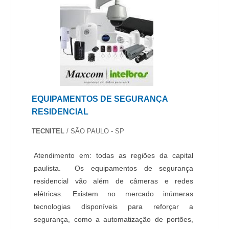
EMPRESANa Protelt sempre tem a solução mais
buscada na área de empresa de monitoramento
de câmeras. Prezando pelo que há de mais
moderno, traz inovações e variedades em leitor
facial e blindagem.Isso se deve ao fato de a
empresa ser comprometida com os serviços e
inovadora, qualificações construídas por focar
suas ações no resultado final, tendo escritório de
EQUIPAMENTOS DE SEGURANÇA
alta qualidade onde são realizadas as atividades
RESIDENCIAL
e tecnologia de ponta. Tudo isso, somado a uma
equipe com especialistas na área de atuação e
TECNITEL
/ SÃO PAULO - SP
técnicos e consultores capacitados
regularmente, garantem uma entrega de
Atendimento em: todas as regiões da capital
excelência de ponta a ponta..
paulista. Os equipamentos de segurança
residencial vão além de câmeras e redes
elétricas. Existem no mercado inúmeras
tecnologias disponíveis para reforçar a
segurança, como a automatização de portões,