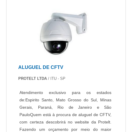
condições do mercado.OUTRAS
INFORMAÇÕES SOBRE O ALUGUEL DE
ALARMEHá muitas maneiras eficientes de
demonstrar competência e excelência em sua
área de atuação. A Protelt objetiva seus recursos
em oferecer aos parceiros uma estrutura com:
Escritório de alta qualidade onde são realizadas
as atividades; Estrutura suficiente para atender
todas as demandas; Catálogo amplo de
ALUGUEL DE CFTV
produtos e serviços para atender as mais
diversas necessidades. Tudo pensando em
PROTELT LTDA
/ ITU - SP
aluguel de alarme com assertividade.
Discorrendo ainda sobre a escolha, é importante
Atendimento exclusivo para os estados
buscar uma empresa que tenha produtos e
de:Espirito Santo, Mato Grosso do Sul, Minas
serviços com ótima qualidade e excelente custo-
Gerais, Paraná, Rio de Janeiro e São
benefício, pequenos detalhes, mas de grande
PauloQuem está à procura de aluguel de CFTV,
valia para saber a procedência e seriedade da
com certeza descobrirá no website da Protelt.
empresa.Esses e outros motivos são a razão
Fazendo um orçamento por meio do maior