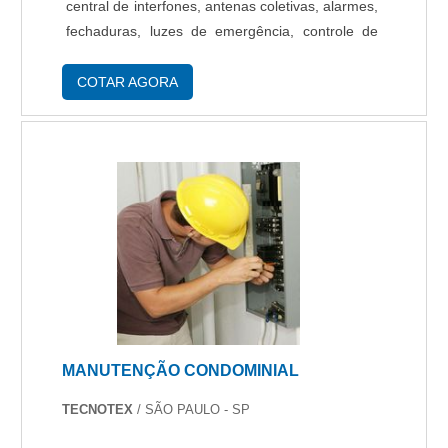
central de interfones, antenas coletivas, alarmes,
fechaduras, luzes de emergência, controle de
acesso, entre outros equipamentos. Benefícios
na escolha dos equipamentos de segurança
COTAR AGORA
residencial Sã....
MANUTENÇÃO CONDOMINIAL
TECNOTEX
/ SÃO PAULO - SP