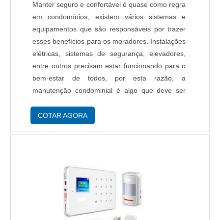
Manter seguro e confortável é quase como regra
em condomínios, existem vários sistemas e
equipamentos que são responsáveis por trazer
esses benefícios para os moradores. Instalações
elétricas, sistemas de segurança, elevadores,
entre outros precisam estar funcionando para o
bem-estar de todos, por esta razão, a
manutenção condominial é algo que deve ser
levado em conta, mas para isso, deve-se ter um
serviço feito por profissionais qualificados....
COTAR AGORA