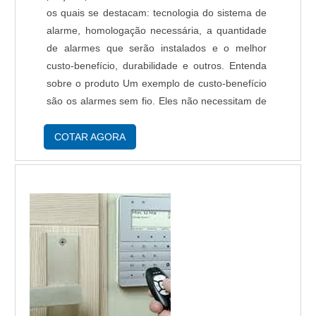
os quais se destacam: tecnologia do sistema de
alarme, homologação necessária, a quantidade
de alarmes que serão instalados e o melhor
custo-benefício, durabilidade e outros. Entenda
sobre o produto Um exemplo de custo-benefício
são os alarmes sem fio. Eles não necessitam de
modificação e obra estrutural no momento da
instalação, pelo motivo de ...
COTAR AGORA