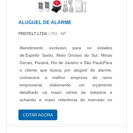
ALUGUEL DE ALARME
PROTELT LTDA
/ ITU - SP
Atendimento exclusivo para os estados
de:Espirito Santo, Mato Grosso do Sul, Minas
Gerais, Paraná, Rio de Janeiro e São PauloPara
o cliente que busca por aluguel de alarme,
conhecerá a melhor empresa do ramo
empresarial elaborando um orçamento
detalhado na maior vitrine da indústria e
achando a maior referência do mercado no
segmento.Quando a questão é aluguel de
alarme, com os profissionais especializados da
COTAR AGORA
Protelt atingirá ótima qualidade com produtos e
serviços de alta qualidade com as melhores