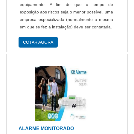
equipamento. A fim de que o tempo de
exposição aos riscos seja o menor possível, uma
empresa especializada (normalmente a mesma
em que se fez a instalação) deve ser contatada.
Conserto de sistemas de alarmes deve ser feito
por empresas competentes Empresas
COTAR AGORA
responsáveis pe....
ALARME MONITORADO