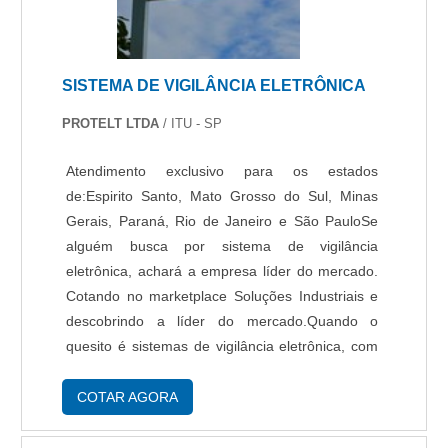
uma equipe de especialistas na área de atuação
e profissionais certificados, garante a melhor
experiência para os clientes com qualidade.
SISTEMA DE VIGILÂNCIA ELETRÔNICA
Aproveite a visita para acessar o site e saber
mais sobre a empresa, os serviços e os
PROTELT LTDA
/ ITU - SP
produtos. .
Atendimento exclusivo para os estados
de:Espirito Santo, Mato Grosso do Sul, Minas
Gerais, Paraná, Rio de Janeiro e São PauloSe
alguém busca por sistema de vigilância
eletrônica, achará a empresa líder do mercado.
Cotando no marketplace Soluções Industriais e
descobrindo a líder do mercado.Quando o
quesito é sistemas de vigilância eletrônica, com
os profissionais especializados da Protelt
encontrará ótima qualidade com análise dos
COTAR AGORA
riscos, adequação dos equipamentos e
aplicação.UM POUCO MAIS SOBRE SISTEMA