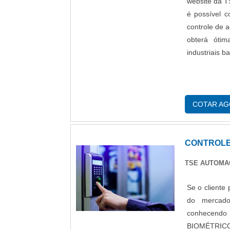
website da 
é possível 
controle de 
obterá óti
industriais
COTAR A
CONTROLE
TSE AUTOM
Se o cliente
do mercad
conhecend
BIOMÉTRICOS