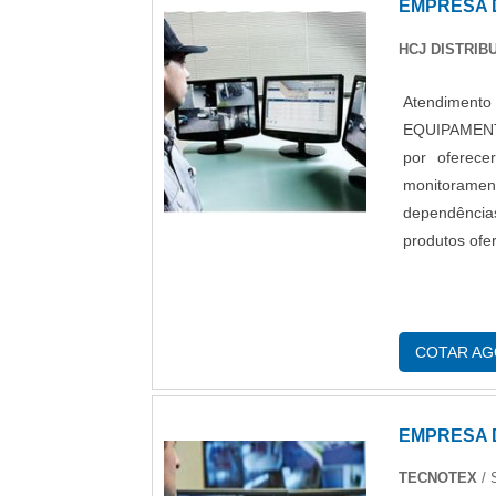
EMPRESA 
HCJ DISTRIB
Atendimento
EQUIPAMENTO
por oferece
monitoramen
dependênci
produtos ofe
COTAR A
EMPRESA 
TECNOTEX
/ 