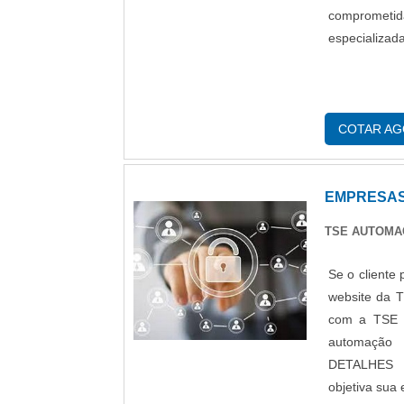
comprometi
especializad
COTAR A
EMPRESAS
TSE AUTOM
Se o cliente
website da 
com a TSE A
automação 
DETALHES 
objetiva sua 