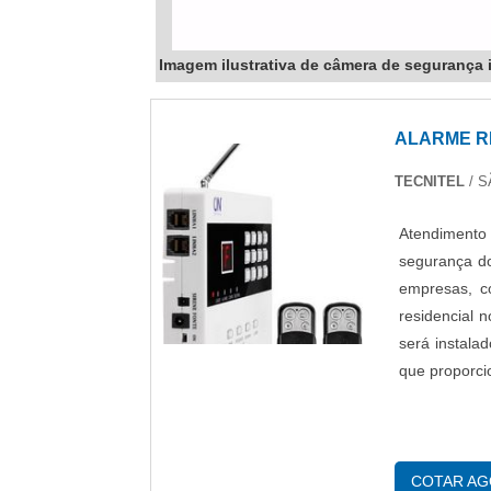
Imagem ilustrativa de câmera de segurança 
ALARME R
TECNITEL
/ S
Atendimento 
segurança do
empresas, c
residencial
será instala
que proporci
COTAR A