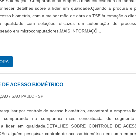
TSE Automação. Comparando na empresa mais conceituada do merca
conhecer detalhes sobre a líder em qualidade.Quando a procura é 
acesso biometria, com a melhor mão de obra da TSE Automação o clie
ma qualidade com soluções eficazes em automação de process
 baseado em microcomputadores.MAIS INFORMAÇÕ...
GORA
 DE ACESSO BIOMÉTRICO
AÇÃO
/ SÃO PAULO - SP
 pesquisar por controle de acesso biométrico, encontrará a empresa lí
o comparando na companhia mais conceituada do segmento
o a líder em qualidade.DETALHES SOBRE CONTROLE DE ACES
e alguém pesquisar controle de acesso biométrico em uma empr