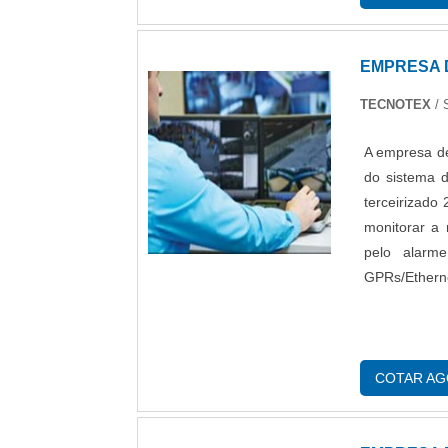
EMPRESA 
TECNOTEX
/ 
A empresa de
do sistema d
terceirizado
monitorar a 
pelo alarm
GPRs/Ethernet
COTAR A