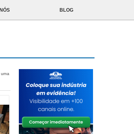
 NÓS
BLOG
r uma