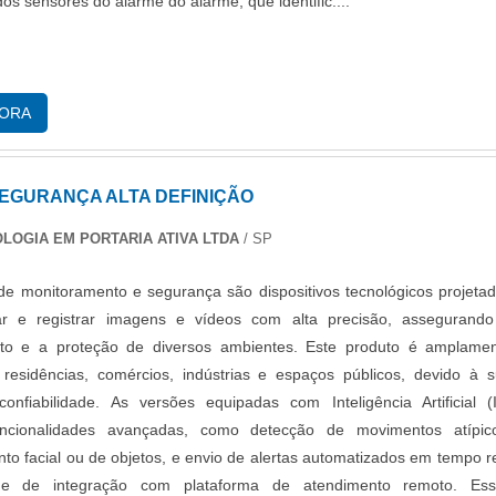
dos sensores do alarme do alarme, que identific....
GORA
EGURANÇA ALTA DEFINIÇÃO
LOGIA EM PORTARIA ATIVA LTDA
/ SP
e monitoramento e segurança são dispositivos tecnológicos projeta
ar e registrar imagens e vídeos com alta precisão, assegurand
to e a proteção de diversos ambientes. Este produto é amplame
 residências, comércios, indústrias e espaços públicos, devido à 
onfiabilidade. As versões equipadas com Inteligência Artificial (
ncionalidades avançadas, como detecção de movimentos atípic
to facial ou de objetos, e envio de alertas automatizados em tempo r
de de integração com plataforma de atendimento remoto. Ess