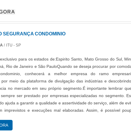
cas agregam maior assertividade e reduzem falsos alarmes e torna
AGORA
to mais eficiente, atendendo aos mais altos padrões de seguranç
to.
 SEGURANÇA CONDOMINIO
DA
/ ITU - SP
exclusivo para os estados de:Espirito Santo, Mato Grosso do Sul, Mi
ná, Rio de Janeiro e São PauloQuando se deseja procurar por comod
condominio, conhecerá a melhor empresa do ramo empresaria
por meio da plataforma de divulgação das indústrias e descobrind
ência no mercado em seu próprio segmento.É importante lembrar qu
e sempre ser prestado por empresas especializadas no segmento. E
do ajuda a garantir a qualidade e assertividade do serviço, além de evi
om imprevistos e execuções mal elaboradas. Assim, é possível pou
necessários que podem ser direcionados a outras áreas ma
tes.DIFERENCIAIS IMPORTANTES DE COMODATO SEGURAN
GORA