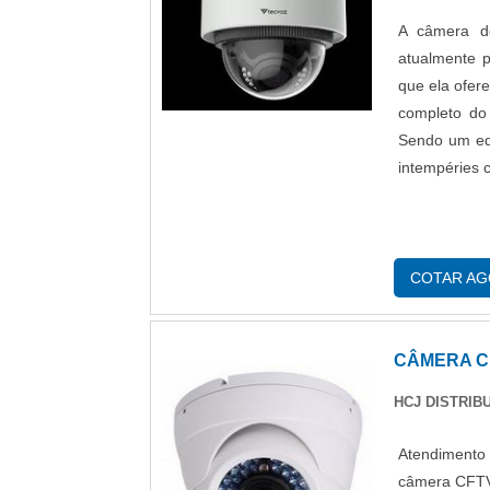
A câmera d
atualmente p
que ela ofere
completo do
Sendo um equ
intempéries 
COTAR A
CÂMERA C
HCJ DISTRIB
Atendiment
câmera CFTV