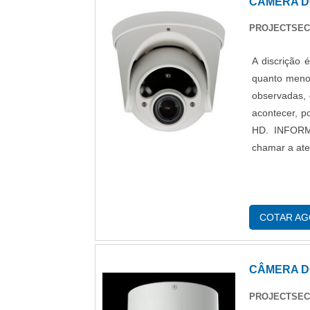
CÂMERA D
PROJECTSEC
A discrição 
quanto menos
observadas, 
acontecer, p
HD. INFOR
chamar a ate
COTAR A
CÂMERA D
PROJECTSEC