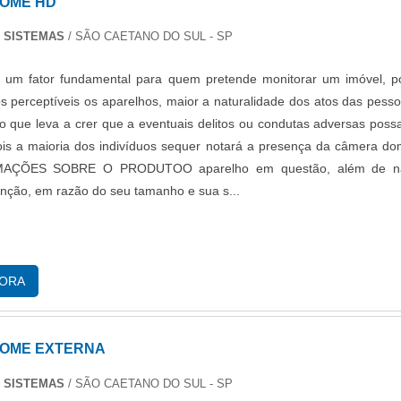
OME HD
 SISTEMAS
/ SÃO CAETANO DO SUL - SP
é um fator fundamental para quem pretende monitorar um imóvel, p
 perceptíveis os aparelhos, maior a naturalidade dos atos das pess
o que leva a crer que a eventuais delitos ou condutas adversas pos
ois a maioria dos indivíduos sequer notará a presença da câmera d
MAÇÕES SOBRE O PRODUTOO aparelho em questão, além de n
nção, em razão do seu tamanho e sua s...
GORA
OME EXTERNA
 SISTEMAS
/ SÃO CAETANO DO SUL - SP