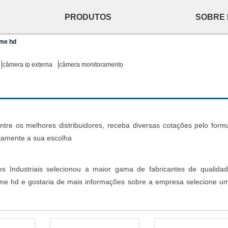
PRODUTOS
SOBRE
me hd
câmera ip externa
câmera monitoramento
e os melhores distribuidores, receba diversas cotações pelo formu
itamente a sua escolha
s Industriais selecionou a maior gama de fabricantes de qualida
me hd e gostaria de mais informações sobre a empresa selecione u