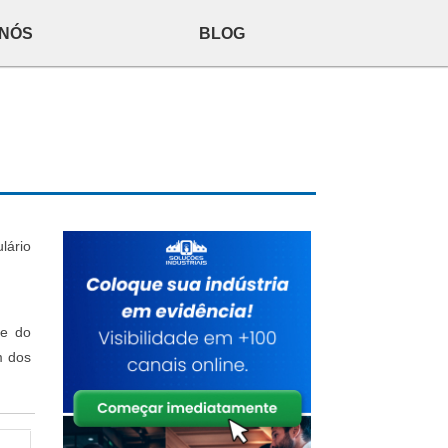
 NÓS
BLOG
lário
de do
m dos