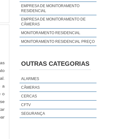
m o
EMPRESA DE MONITORAMENTO
RESIDENCIAL
a e
EMPRESA DE MONITORAMENTO DE
CÂMERAS
MONITORAMENTO RESIDENCIAL
MONITORAMENTO RESIDENCIAL PREÇO
OUTRAS CATEGORIAS
nas
ato
l.
ALARMES
o a
CÂMERAS
e o
CERCAS
sse
CFTV
tar
SEGURANÇA
par
is
ÇA