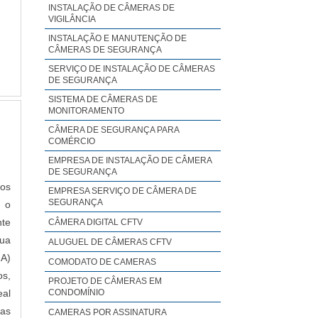
INSTALAÇÃO DE CÂMERAS DE
VIGILÂNCIA
INSTALAÇÃO E MANUTENÇÃO DE
CÂMERAS DE SEGURANÇA
SERVIÇO DE INSTALAÇÃO DE CÂMERAS
DE SEGURANÇA
SISTEMA DE CÂMERAS DE
MONITORAMENTO
CÂMERA DE SEGURANÇA PARA
COMÉRCIO
EMPRESA DE INSTALAÇÃO DE CÂMERA
DE SEGURANÇA
dos
EMPRESA SERVIÇO DE CÂMERA DE
SEGURANÇA
o o
nte
CÂMERA DIGITAL CFTV
sua
ALUGUEL DE CÂMERAS CFTV
IA)
COMODATO DE CAMERAS
os,
PROJETO DE CÂMERAS EM
eal
CONDOMÍNIO
as
CAMERAS POR ASSINATURA