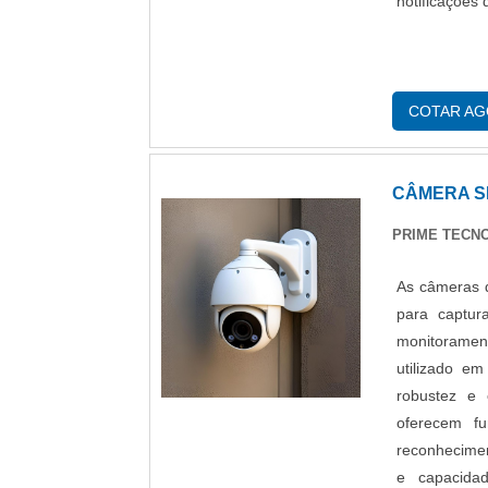
notificações 
COTAR A
CÂMERA S
PRIME TECNO
As câmeras d
para captur
monitoramen
utilizado em
robustez e c
oferecem fu
reconhecimen
e capacida