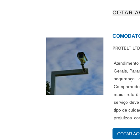
característi
COTAR 
monitoramen
gerenciamen
COMODATO
PROTELT LT
Atendimento 
Gerais, Para
segurança 
Comparando 
maior refer
serviço dev
tipo de cuida
prejuízos c
gastos des
importan
COTAR A