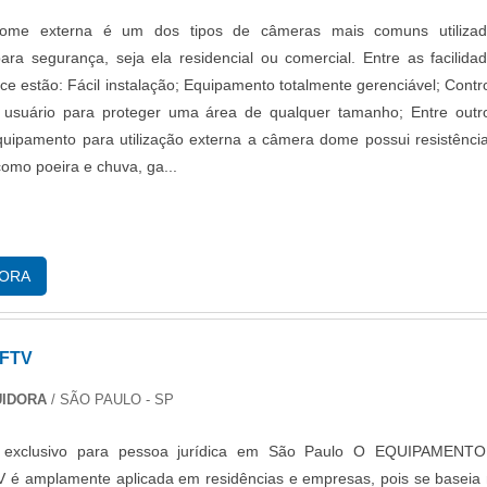
ome externa é um dos tipos de câmeras mais comuns utilizad
ara segurança, seja ela residencial ou comercial. Entre as facilida
ce estão: Fácil instalação; Equipamento totalmente gerenciável; Contr
 usuário para proteger uma área de qualquer tamanho; Entre outr
ipamento para utilização externa a câmera dome possui resistênci
como poeira e chuva, ga...
GORA
FTV
UIDORA
/ SÃO PAULO - SP
o exclusivo para pessoa jurídica em São Paulo O EQUIPAMENTO
 é amplamente aplicada em residências e empresas, pois se baseia