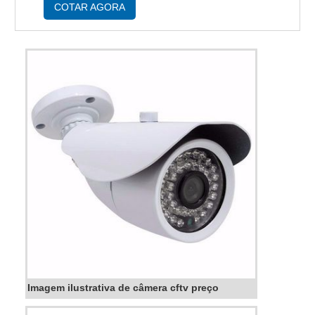
interno ou externo. Existem modelos de câmer...
COTAR AGORA
Imagem ilustrativa de câmera cftv preço