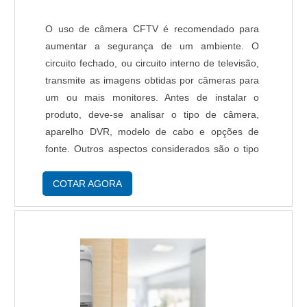
garantem uma entrega de excelência de ponta a
ponta. Aproveite a visita para acessar o site e
O uso de câmera CFTV é recomendado para
saber mais sobre a empresa, os serviços e os
aumentar a segurança de um ambiente. O
produtos. .
circuito fechado, ou circuito interno de televisão,
transmite as imagens obtidas por câmeras para
um ou mais monitores. Antes de instalar o
produto, deve-se analisar o tipo de câmera,
aparelho DVR, modelo de cabo e opções de
fonte. Outros aspectos considerados são o tipo
de ambiente a ser monitorado e se o uso será
interno ou externo. Existem modelos de câmeras
COTAR AGORA
fixa....