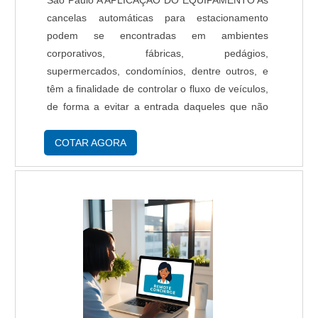
São Paulo A APLICAÇÃO DO EQUIPAMENTO As
cancelas automáticas para estacionamento
podem se encontradas em ambientes
corporativos, fábricas, pedágios,
supermercados, condomínios, dentre outros, e
têm a finalidade de controlar o fluxo de veículos,
de forma a evitar a entrada daqueles que não
possuem autorização ou bilhetes de acesso. AS
CANCELAS AUTOMÁTICAS E SUAS
COTAR AGORA
TECNOLOGIAS Cada ambiente ou sistema ....