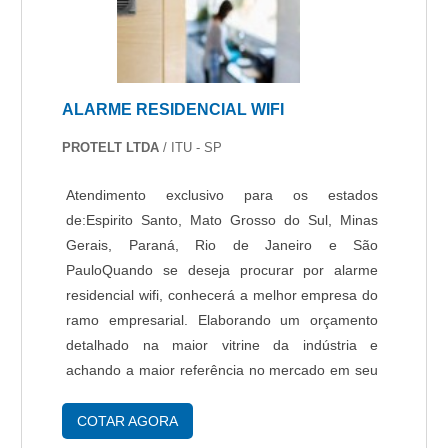
ALARME RESIDENCIAL WIFI
PROTELT LTDA
/ ITU - SP
Atendimento exclusivo para os estados
de:Espirito Santo, Mato Grosso do Sul, Minas
Gerais, Paraná, Rio de Janeiro e São
PauloQuando se deseja procurar por alarme
residencial wifi, conhecerá a melhor empresa do
ramo empresarial. Elaborando um orçamento
detalhado na maior vitrine da indústria e
achando a maior referência no mercado em seu
próprio segmento.DIFERENCIAIS
IMPORTANTES DE ALARME RESIDENCIAL
COTAR AGORA
WIFIQuem pesquisa na internet por alarme