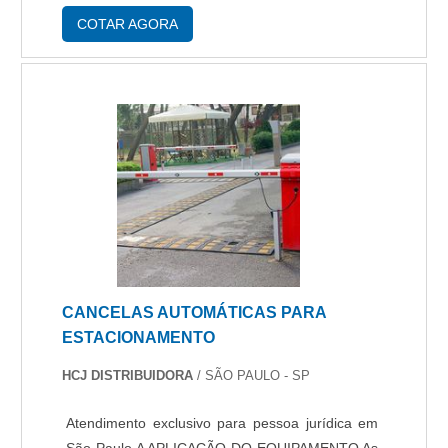
Vantagens da portaria virtual preço Com a ....
COTAR AGORA
CANCELAS AUTOMÁTICAS PARA
ESTACIONAMENTO
HCJ DISTRIBUIDORA
/ SÃO PAULO - SP
Atendimento exclusivo para pessoa jurídica em