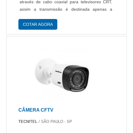
através de cabo coaxial para televisores CRT,
assim a transmissão é destinada apenas a
algumas pessoas, não acessível para qualquer
pessoa, por isso o circuito fechado. Variedades
COTAR AGORA
do....
CÂMERA CFTV
TECNITEL
/ SÃO PAULO - SP