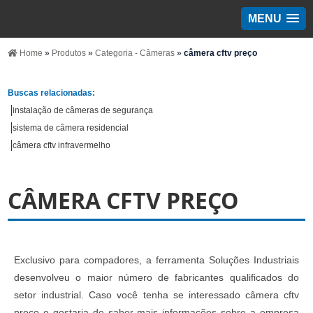
MENU
Home
»
Produtos
»
Categoria - Câmeras
»
câmera cftv preço
Buscas relacionadas:
instalação de câmeras de segurança
sistema de câmera residencial
câmera cftv infravermelho
CÂMERA CFTV PREÇO
Exclusivo para compadores, a ferramenta Soluções Industriais
desenvolveu o maior número de fabricantes qualificados do
setor industrial. Caso você tenha se interessado câmera cftv
preço e gostaria de saber mais informações sobre a empresa