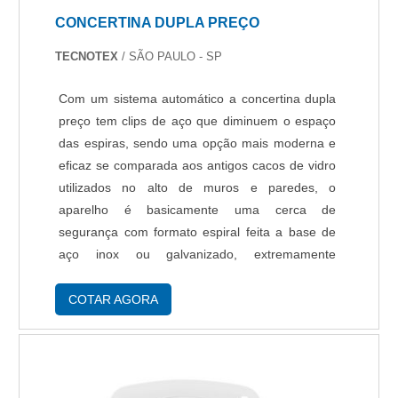
site e saber mais sobre a empresa, os serviços e
CONCERTINA DUPLA PREÇO
os produtos. .
TECNOTEX
/ SÃO PAULO - SP
Com um sistema automático a concertina dupla
preço tem clips de aço que diminuem o espaço
das espiras, sendo uma opção mais moderna e
eficaz se comparada aos antigos cacos de vidro
utilizados no alto de muros e paredes, o
aparelho é basicamente uma cerca de
segurança com formato espiral feita a base de
aço inox ou galvanizado, extremamente
cortante. A concertina pode ser instalada em
apartamentos, empresas, residências e outros
COTAR AGORA
tipos de ambie....