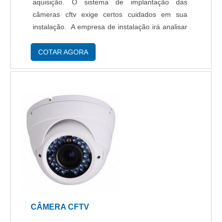
aquisição. O sistema de implantação das
câmeras cftv exige certos cuidados em sua
instalação. A empresa de instalação irá analisar
os pontos mais estratégicos e definir a
tecnologia de câmeras que serão empregadas,
COTAR AGORA
vis...
CÂMERA CFTV