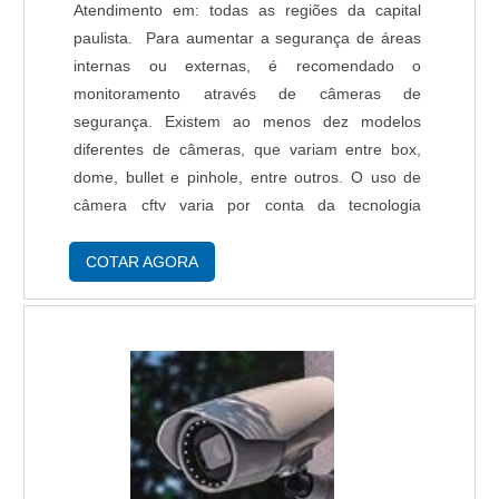
Atendimento em: todas as regiões da capital
paulista. Para aumentar a segurança de áreas
internas ou externas, é recomendado o
monitoramento através de câmeras de
segurança. Existem ao menos dez modelos
diferentes de câmeras, que variam entre box,
dome, bullet e pinhole, entre outros. O uso de
câmera cftv varia por conta da tecnologia
empregada. Existem câmeras IP, que funcionam
com uso de internet e podem ser acessadas por
COTAR AGORA
rede sem fio, e ex....