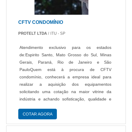
CFTV CONDOMÍNIO
PROTELT LTDA
/ ITU - SP
Atendimento exclusivo para os estados
de:Espirito Santo, Mato Grosso do Sul, Minas
Gerais, Paraná, Rio de Janeiro e São
PauloQuem está à procura de CFTV
condomínio, conhecerá a empresa ideal para
realizar a aquisição dos equipamentos
solicitando uma cotação na maior vitrine da
indústria e achando sofisticação, qualidade e
preço justo em um só lugar.É importante lembrar
que o produto deve sempre ser adquirido com
COTAR AGORA
empresas especializadas no segmento. Esse
tipo de cuidado ajuda a garantir a qualidade e