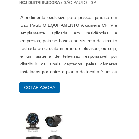
HCJ DISTRIBUIDORA
/ SÃO PAULO - SP
Atendimento exclusivo para pessoa jurídica em
São Paulo O EQUIPAMENTO A câmera CFTV é
amplamente aplicada em residências e
empresas, pois se baseia no sistema de circuito
fechado ou circuito interno de televisão, ou seja,
é um sistema de televisão responsável por
distribuir os sinais captados pelas câmeras
instaladas por entre a planta do local até um ou
mais ponto central de visualização. AS
VANTAGENS DO SISTEMA Com o uso da
COTAR AGORA
câmera CFT...