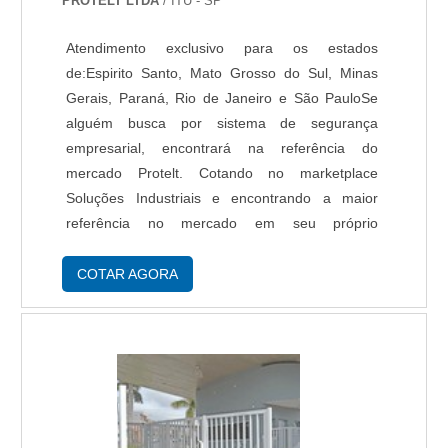
PROTELT LTDA
/ ITU - SP
alto fluxo e estacionamentos, este tipo de
Atendimento exclusivo para os estados
automação também pode ser integrado a
de:Espirito Santo, Mato Grosso do Sul, Minas
bancos de dados para o registro de entradas e
Gerais, Paraná, Rio de Janeiro e São PauloSe
saídas. Esses sistemas robustos e confiáveis
alguém busca por sistema de segurança
atendem às necessidades específicas de
empresarial, encontrará na referência do
segurança e eficiência, sendo indispensáveis
mercado Protelt. Cotando no marketplace
para o setor corporativo.
Soluções Industriais e encontrando a maior
referência no mercado em seu próprio
segmento.OUTRAS INFORMAÇÕES SOBRE
SISTEMA DE SEGURANÇA
COTAR AGORA
EMPRESARIALQuem está a procura de
sistemas de segurança empresarial em uma
empresa segura, encontra na Protelt. Com
grande expressão de mercado quando o
assunto é câmeras CFTV e fibra óptica,
garantindo a satisfação da venda à entrega final,