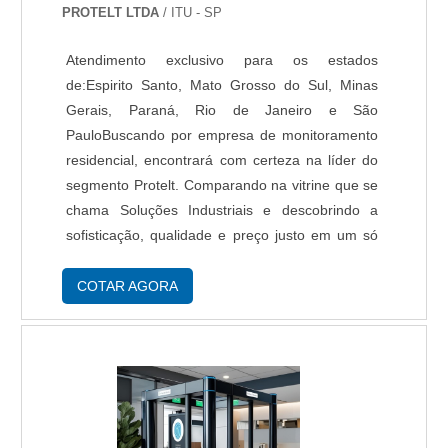
para os clientes com qualidade.Aproveite a visita
PROTELT LTDA
/ ITU - SP
para acessar o nosso site e saber mais sobre a
empresa, nossos serviços e produtos. Se
Atendimento exclusivo para os estados
preferir, entre em contato com um dos nossos
de:Espirito Santo, Mato Grosso do Sul, Minas
consultores e solicite um orçamento!.
Gerais, Paraná, Rio de Janeiro e São
PauloBuscando por empresa de monitoramento
residencial, encontrará com certeza na líder do
segmento Protelt. Comparando na vitrine que se
chama Soluções Industriais e descobrindo a
sofisticação, qualidade e preço justo em um só
lugar.É importante lembrar que o produto deve
sempre ser adquirido com empresas
COTAR AGORA
especializadas no segmento. Esse tipo de
cuidado ajuda a garantir a qualidade e
durabilidade dos materiais, além de evitar
prejuízos com substituições frequentes de peças
defeituosas. Assim, é possível poupar gastos
desnecessários.DIFERENCIAIS DE EMPRESA