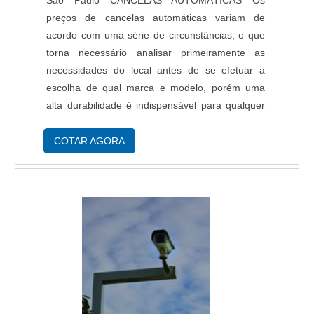
São Paulo CANCELAS AUTOMÁTICAS Os
preços de cancelas automáticas variam de
acordo com uma série de circunstâncias, o que
torna necessário analisar primeiramente as
necessidades do local antes de se efetuar a
escolha de qual marca e modelo, porém uma
alta durabilidade é indispensável para qualquer
modelo de cancela. Para modelos de cancelas
que utilizam controles mais precisos, os custos
COTAR AGORA
em geral sã....