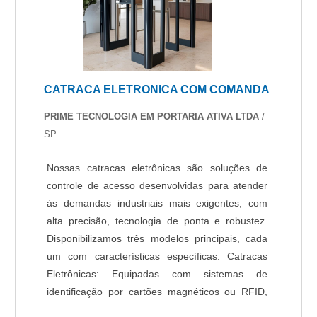
DE MONITORAMENTO RESIDENCIALQuem
está a procura de empresa de monitoramento
residencial inovadora, se depara com a Protelt. A
empresa trabalha com leitor facial e acesso
remoto, oferecendo o que há de melhor em
CATRACA ELETRONICA COM COMANDA
tecnologia ao cliente.Sem trocar o foco sobre
empresa de monitoramento residencial, mais do
PRIME TECNOLOGIA EM PORTARIA ATIVA LTDA
/
que visar apenas lucratividade, deve oferecer
SP
produtos e serviços que tenham ótima qualidade
e precisão, características simples, mas que
Nossas catracas eletrônicas são soluções de
mostram o comprometimento da empresa com
controle de acesso desenvolvidas para atender
seus clientes.Existem muitas formas diferentes
às demandas industriais mais exigentes, com
de demonstrar conhecimento e autoridade em
alta precisão, tecnologia de ponta e robustez.
sua área de atuação. Os motivos pelos quais a
Disponibilizamos três modelos principais, cada
Protelt é líder quando buscar por empresa de
um com características específicas: Catracas
monitoramento residencial: Comprometida com
Eletrônicas: Equipadas com sistemas de
os serviços; Responsável; Altamente qualificada;
identificação por cartões magnéticos ou RFID,
Inovadora; Segura. A MELHOR EMPRESA NO
essas catracas são projetadas para controlar