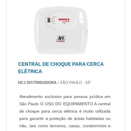
durabilidade dos materiais, além de evitar
prejuízos com substituições frequentes de peças
defeituosas. Assim, é possível poupar gastos
desnecessários.MAIS SOBRE ALARME DE
PERÍMETRO PARA ACAMPAMENTOQuem quer
encontrar alarme de perímetro para
acampamento em uma empresa comprometida
com os serviços, se depara com a Protelt.
Empresa especializada em cerca elétrica e
CENTRAL DE CHOQUE PARA CERCA
acesso remoto, visando sempre a qualidade final
ELÉTRICA
para a fidelização do cliente.Sem trocar o foco
sobre alarme de perímetro para acampamento,
HCJ DISTRIBUIDORA
/ SÃO PAULO - SP
na essência da empresa, a mesma deve prezar
pelos produtos e serviços com ótima qualidade e
Atendimento exclusivo para pessoa jurídica em
assertividade, detalhes que passam
São Paulo O USO DO EQUIPAMENTO A central
despercebidos e podem gerar prejuízo futuros
de choque para cerca elétrica é muito utilizada
para os clientes.Existem muitas formas
para garantir a proteção de áreas habitadas ou
diferentes de demonstrar conhecimento e
não, tais como terrenos, casas, condomínios e