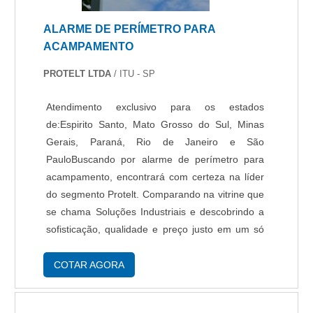
ALARME DE PERÍMETRO PARA
ACAMPAMENTO
PROTELT LTDA
/ ITU - SP
Atendimento exclusivo para os estados
de:Espirito Santo, Mato Grosso do Sul, Minas
Gerais, Paraná, Rio de Janeiro e São
PauloBuscando por alarme de perímetro para
acampamento, encontrará com certeza na líder
do segmento Protelt. Comparando na vitrine que
se chama Soluções Industriais e descobrindo a
sofisticação, qualidade e preço justo em um só
lugar.É importante lembrar que o produto deve
sempre ser adquirido com empresas
COTAR AGORA
especializadas no segmento. Esse tipo de
cuidado ajuda a garantir a qualidade e