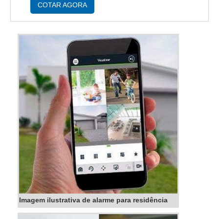
instalação, pelo motivo de ...
COTAR AGORA
Imagem ilustrativa de alarme para residência