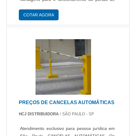
correr. A automatização é realizada com o uso
de equipamentos específicos, os automatiz....
COTAR AGORA
PREÇOS DE CANCELAS AUTOMÁTICAS
HCJ DISTRIBUIDORA
/ SÃO PAULO - SP
Atendimento exclusivo para pessoa jurídica em