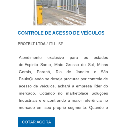
com foco total na qualidade.Não obstante,
quando falamos em sistema de segurança
empresarial, sempre deve-se buscar uma
empresa que tenha produtos e serviços com
ótima qualidade e excelente custo-benefício,
CONTROLE DE ACESSO DE VEÍCULOS
detalhes que passam despercebidos e podem
gerar prejuízo futuros para os clientes.Existem
PROTELT LTDA
/ ITU - SP
muitas formas diferentes de demonstrar
conhecimento e autoridade em sua área de
Atendimento exclusivo para os estados
atuação. Por que a Protelt é líder quando o
de:Espirito Santo, Mato Grosso do Sul, Minas
assunto for sistemas de segurança empresarial:
Gerais, Paraná, Rio de Janeiro e São
Especialistas na área de atuação; Profissionais
PauloQuando se deseja procurar por controle de
intensamente qualificados; Técnicos e
acesso de veículos, achará a empresa líder do
consultores capacitados regularmente; Escritório
mercado. Cotando no marketplace Soluções
de alta qualidade onde são realizadas as
Industriais e encontrando a maior referência no
atividades; Tecnologia de ponta; Equipamentos
mercado em seu próprio segmento. Quando o
de última geração. A MAIOR REFERÊNCIA NO
quesito é controle de acesso de veículos, na
SEGMENTOApenas na Protelt existe variedade
Protelt encontrará ótima qualidade com
COTAR AGORA