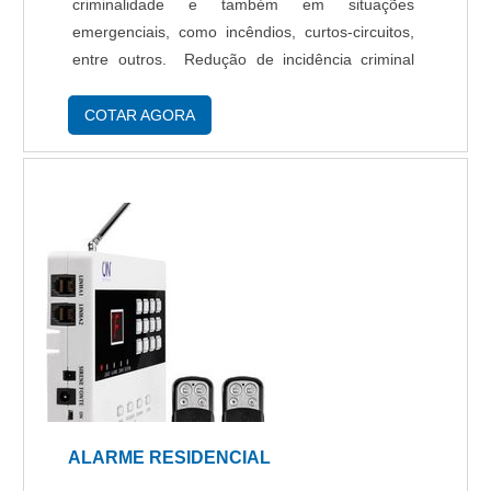
criminalidade e também em situações
emergenciais, como incêndios, curtos-circuitos,
entre outros. Redução de incidência criminal
com o alarme residencial O uso do alarme
residencial gera a redução de incidência cr...
COTAR AGORA
ALARME RESIDENCIAL