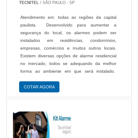
TECNITEL
/ SÃO PAULO - SP
Atendimento em: todas as regiões da capital
paulista. Desenvolvido para aumentar a
segurança do local, os alarmes podem ser
instalados em residências, condomínios,
empresas, comércios e muitos outros locais.
Existem diversas opções de alarme residencial
no mercado, todos se adequando da melhor
forma ao ambiente em que será instalado.
Alarme residencial preço O alarme tipo
residencial é um dispositivo que proporciona
COTAR AGORA
segurança a dive...