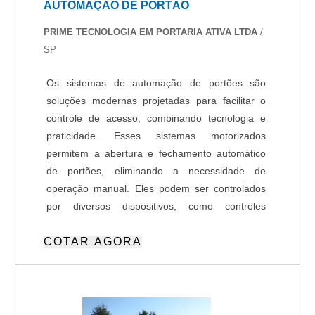
AUTOMAÇÃO DE PORTÃO
PRIME TECNOLOGIA EM PORTARIA ATIVA LTDA
/
SP
Os sistemas de automação de portões são
soluções modernas projetadas para facilitar o
controle de acesso, combinando tecnologia e
praticidade. Esses sistemas motorizados
permitem a abertura e fechamento automático
de portões, eliminando a necessidade de
operação manual. Eles podem ser controlados
por diversos dispositivos, como controles
remotos, botões ou aplicativos, e são
COTAR AGORA
amplamente utilizados em residências,
condomínios, empresas e indústrias. A
automação de portões com tags automotivas
(RFID) representa um avanço na gestão de
acesso, permitindo que o portão reconheça