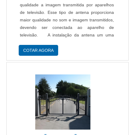
qualidade a imagem transmitida por aparelhos
sistemas de gestão existentes e podem ser
de televisão. Esse tipo de antena proporciona
adaptadas às necessidades específicas de cada
maior qualidade no som e imagem transmitidos,
cliente.
devendo ser conectada ao aparelho de
televisão. A instalação da antena um uma
residência não necessita de mão de obra
especializada, porém é necessário cuidado
COTAR AGORA
durante esse pr....