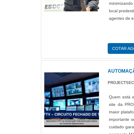
minimizando 
local predes
agentes de e
COTAR A
AUTOMAÇÃ
PROJECTSEC
Quem está e
site da PR
maior plataf
importante s
cuidado gara