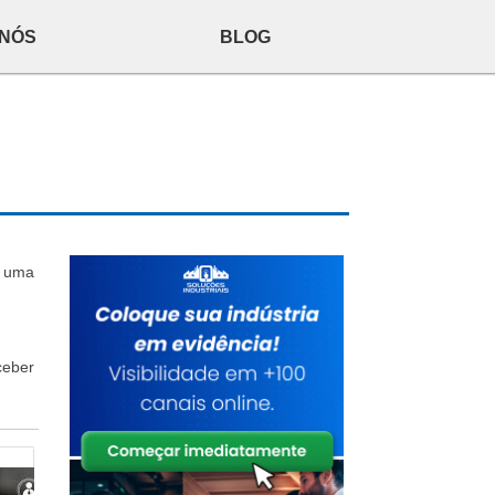
 NÓS
BLOG
a uma
ceber