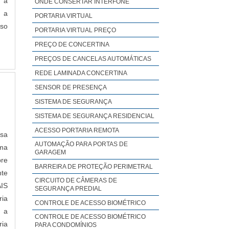
 a
ONDE CONSERTAR INTERFONE
 a
PORTARIA VIRTUAL
sso
PORTARIA VIRTUAL PREÇO
da
PREÇO DE CONCERTINA
a a
PREÇOS DE CANCELAS AUTOMÁTICAS
nho
REDE LAMINADA CONCERTINA
que
SENSOR DE PRESENÇA
tem
SISTEMA DE SEGURANÇA
 de
 é
SISTEMA DE SEGURANÇA RESIDENCIAL
os;
ACESSO PORTARIA REMOTA
sa
ção
AUTOMAÇÃO PARA PORTAS DE
ma
GARAGEM
OS
pre
DE
BARREIRA DE PROTEÇÃO PERIMETRAL
nte
V.
CIRCUITO DE CÂMERAS DE
AIS
SEGURANÇA PREDIAL
V.É
ia
CONTROLE DE ACESSO BIOMÉTRICO
as
e a
CONTROLE DE ACESSO BIOMÉTRICO
lta
ria
PARA CONDOMÍNIOS