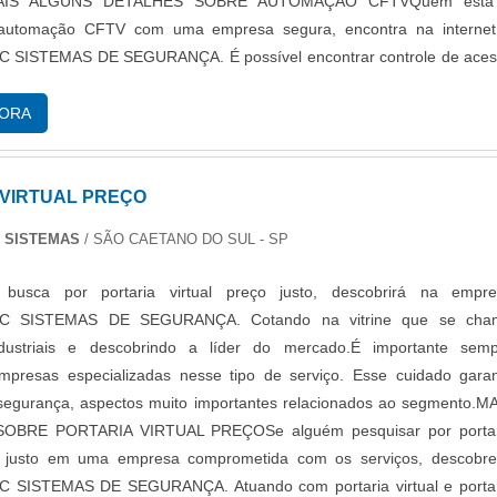
MAIS ALGUNS DETALHES SOBRE AUTOMAÇÃO CFTVQuem está
automação CFTV com uma empresa segura, encontra na internet
SISTEMAS DE SEGURANÇA. É possível encontrar controle de ace
erviços, oferecendo o que há de melhor no mercado para ca
da focando na qualidade em automação CFTV, na essência da empres
GORA
prezar pelos produtos e serviços com ótima qualidade de desempe
o e proteção ao cliente, para que se sinta mais seguro, detalhes 
ercebidos e podem gerar prejuízo futuros para os clientes.Exis
 VIRTUAL PREÇO
s diferentes de demonstrar conhecimento e autoridade em sua área
 SISTEMAS
/ SÃO CAETANO DO SUL - SP
s motivos pelos quais a PROJECTSEC SISTEMAS DE SEGURANÇA
ando pesquisar por automação CFTV: Comprometida com os serviç
busca por portaria virtual preço justo, descobrirá na empre
com seus produtos e serviços; Altamente qualificada para a produ
C SISTEMAS DE SEGURANÇA. Cotando na vitrine que se cha
mentos; Inovadora e sempre atenta ao mercado; Segura.OUTR
dustriais e descobrindo a líder do mercado.É importante sem
IMPORTANTES SOBRE A EMPRESAA PROJECTSEC SISTEMAS 
empresas especializadas nesse tipo de serviço. Esse cuidado gara
sempre tem a solução mais buscada na área de automação CFT
segurança, aspectos muito importantes relacionados ao segmento.M
ho no mercado, traz novidades em itens como portaria virtual e CFT
OBRE PORTARIA VIRTUAL PREÇOSe alguém pesquisar por portar
a com os serviços e responsável com seus produtos, conquist
ço justo em uma empresa comprometida com os serviços, descobr
orque investiu em uma estrutura que hoje conta com escritório de a
SISTEMAS DE SEGURANÇA. Atuando com portaria virtual e porta