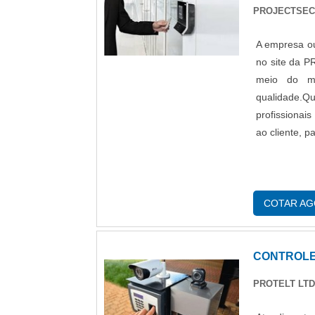
PROJECTSEC
A empresa ou
no site da
meio do ma
qualidade.Qu
profissiona
ao cliente, p
COTAR A
CONTROLE
PROTELT LT