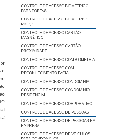
ais
 ao
CONTROLE DE ACESSO BIOMÉTRICO
s e
PARA PORTAS
uma
 de
CONTROLE DE ACESSO BIOMÉTRICO
ngo
PREÇO
que
CONTROLE DE ACESSO CARTÃO
do
MAGNÉTICO
ade
CONTROLE DE ACESSO CARTÃO
DE
PROXIMIDADE
o:
CONTROLE DE ACESSO COM BIOMETRIA
hor
s;
CONTROLE DE ACESSO COM
B e
RECONHECIMENTO FACIAL
nta
pre
CONTROLE DE ACESSO CONDOMINIAL
na
nte
or
CONTROLE DE ACESSO CONDOMÍNIO
ao
RESIDENCIAL
ens
IO
CONTROLE DE ACESSO CORPORATIVO
ços
ial
CONTROLE DE ACESSO DE PESSOAS
eis
EC
 as
CONTROLE DE ACESSO DE PESSOAS NA
to
EMPRESA
so,
nte
CONTROLE DE ACESSO DE VEÍCULOS
sta