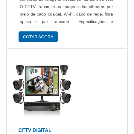
O CFTV transmite as imagens das câmeras por
meio de cabo coaxial, Wi-Fi, cabo de rede, fibra
óptica e par trançado. Especificações e
benefícios do CFTV analógico O custo-benefício
e segurança alcançados com a instalação da...
COTAR AGORA
CFTV DIGITAL