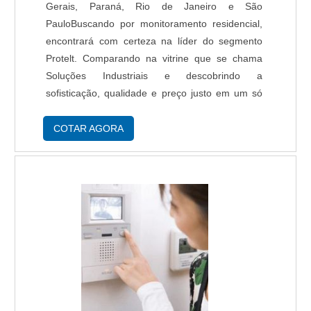
Gerais, Paraná, Rio de Janeiro e São
PauloBuscando por monitoramento residencial,
encontrará com certeza na líder do segmento
Protelt. Comparando na vitrine que se chama
Soluções Industriais e descobrindo a
sofisticação, qualidade e preço justo em um só
lugar.É importante lembrar que o serviço deve
sempre ser prestado por empresas
COTAR AGORA
especializadas no segmento. Esse tipo de
cuidado ajuda a garantir a qualidade e
assertividade do serviço, além de evitar
prejuízos com imprevistos e execuções mal
elaboradas. Assim, é possível poupar gastos
desnecessários que podem ser direcionados a
outras áreas mais importantes.DIFERENCIAIS
IMPORTANTES DE MONITORAMENTO
RESIDENCIALQuem pesquisa na internet por
monitoramento residencial em uma empresa