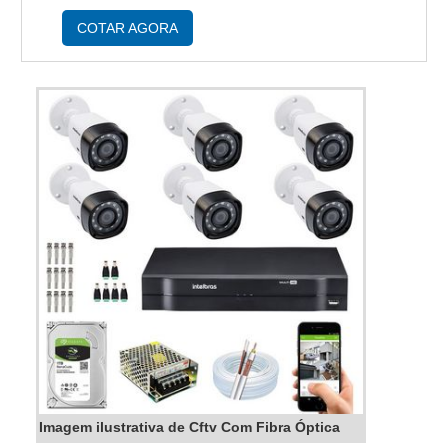
segurança. Considerações ao instalar o produto
Para a colocação de um CFTV para ambi...
COTAR AGORA
Imagem ilustrativa de Cftv Com Fibra Óptica