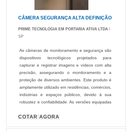
demandas. Esses fatores, somados à
performance de uma equipe de especialistas na
CÂMERA SEGURANÇA ALTA DEFINIÇÃO
área de atuação e profissionais intensamente
qualificados, garantem uma entrega de
PRIME TECNOLOGIA EM PORTARIA ATIVA LTDA
/
excelência de ponta a ponta..
SP
As câmeras de monitoramento e segurança são
dispositivos tecnológicos projetados para
capturar e registrar imagens e vídeos com alta
precisão, assegurando o monitoramento e a
proteção de diversos ambientes. Este produto é
amplamente utilizado em residências, comércios,
indústrias e espaços públicos, devido à sua
robustez e confiabilidade. As versões equipadas
com Inteligência Artificial (IA) oferecem
COTAR AGORA
funcionalidades avançadas, como detecção de
movimentos atípicos, reconhecimento facial ou
de objetos, e envio de alertas automatizados em