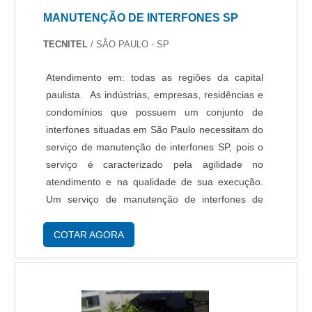
inovadora, vai até o site da Protelt. A empresa
MANUTENÇÃO DE INTERFONES SP
atua com cerca elétrica e acesso remoto,
garantindo o que há de melhor na
TECNITEL
/ SÃO PAULO - SP
atualidade.Sem perder o foco em monitoramento
residencial, deve-se descartar empresas que
Atendimento em: todas as regiões da capital
não tenham produtos e serviços com ótima
paulista. As indústrias, empresas, residências e
qualidade e proteção, detalhes que passam
condomínios que possuem um conjunto de
despercebidos e podem gerar prejuízo futuros
interfones situadas em São Paulo necessitam do
para os clientes.Existem muitas formas
serviço de manutenção de interfones SP, pois o
diferentes de demonstrar conhecimento e
serviço é caracterizado pela agilidade no
autoridade em sua área de atuação. Os motivos
atendimento e na qualidade de sua execução.
pelos quais a Protelt é líder quando buscar por
Um serviço de manutenção de interfones de
monitoramento residencial: Comprometida com
qualidade é a melhor opção para quem deseja
os serviços; Responsável; Altamente qualificada;
realizar um investimento ideal, sem que haja
COTAR AGORA
Inovadora; Segura. EFICIÊNCIA E QUALIDADE
red....
COMPROVADASomente na Protelt tem o que há
de melhor no mercado de monitoramento
residencial. É possível encontrar itens variados