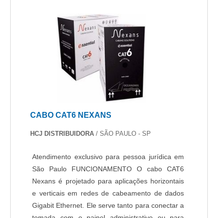
tempo real e capacidade de integração com
plataforma de atendimento remoto. Essas
características agregam maior assertividade e
reduzem falsos alarmes e tornam o
monitoramento mais eficiente, atendendo aos
mais altos padrões de segurança e
gerenciamento.
CABO CAT6 NEXANS
HCJ DISTRIBUIDORA
/ SÃO PAULO - SP
Atendimento exclusivo para pessoa jurídica em
São Paulo FUNCIONAMENTO O cabo CAT6
Nexans é projetado para aplicações horizontais
e verticais em redes de cabeamento de dados
Gigabit Ethernet. Ele serve tanto para conectar a
tomada com o painel administrativo ou para