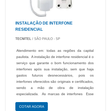
INSTALAÇÃO DE INTERFONE
RESIDENCIAL
TECNITEL
/ SÃO PAULO - SP
Atendimento em: todas as regiões da capital
paulista. A instalação de interfone residencial é o
serviço que garante o bom funcionamento dos
interfones após sua instalação, sem que haja
gastos futuros desnecessários, pois os
interfones oferecidos são originais e certificados,
sendo a mão de obra de instalação
especializada. As marcas de interfones Esse
serviço é indicado para todos os que desejam
levar modernidade e comodidade aos
COTAR AGORA