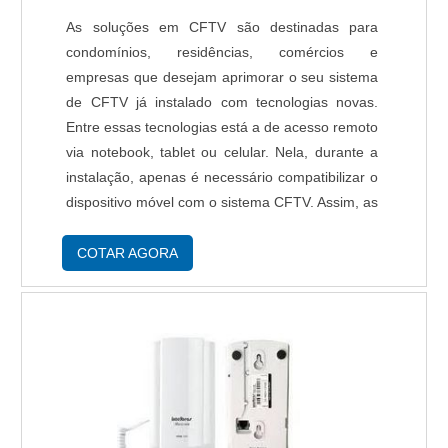
As soluções em CFTV são destinadas para
condomínios, residências, comércios e
empresas que desejam aprimorar o seu sistema
de CFTV já instalado com tecnologias novas.
Entre essas tecnologias está a de acesso remoto
via notebook, tablet ou celular. Nela, durante a
instalação, apenas é necessário compatibilizar o
dispositivo móvel com o sistema CFTV. Assim, as
imagens poderão ser acessadas de qualquer
lugar. Qualidade de soluções em CFTV Entre
COTAR AGORA
a....