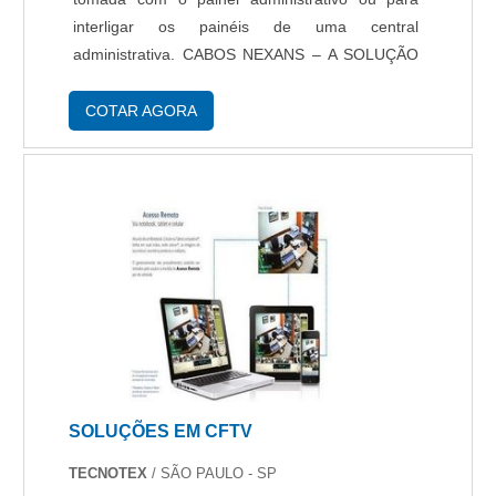
interligar os painéis de uma central
administrativa. CABOS NEXANS – A SOLUÇÃO
EM CABOS DE REDE APRESENTA O CABO
CAT6 NEXANS Esse tipo de cabo de rede é
COTAR AGORA
amplamente utilizado devido à....
SOLUÇÕES EM CFTV
TECNOTEX
/ SÃO PAULO - SP