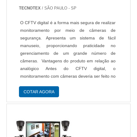
TECNOTEX
/ SÃO PAULO - SP
O CFTV digital é a forma mais segura de realizar
monitoramento por meio de câmeras de
segurança. Apresenta um sistema de fácil
manuseio, proporcionando praticidade no
gerenciamento de um grande número de
câmeras. Vantagens do produto em relação ao
analógico Antes do CFTV digital, o
monitoramento com câmeras deveria ser feito no
próprio local, não havendo possibilidade de
visualização das imagens de outros lugares. O
COTAR AGORA
avanço tecnológico ...