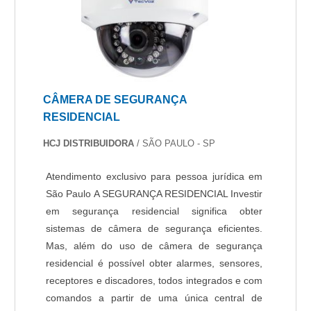
e residenciais. Líder em qualidade, a empresa
segurança e qualidade, além de oferecer
oferece uma variedade de itens como câmeras
flexibilidade para atender às diversas demandas
de segurança e blindagem com ótima qualidade
do setor industrial e corporativo. A portaria
e excelente custo-benefício.Se diferenciando
híbrida é especialmente indicada para empresas
dentro de seu segmento, a empresa consegue
e condomínios que valorizam um modelo
também proporcionar um atendimento
eficiente e equilibrado, com custos reduzidos e
CÂMERA DE SEGURANÇA
cuidadoso e que busca a satisfação do cliente. A
atendimento humanizado.
RESIDENCIAL
Protelt é uma empresa que tem despontado no
segmento pela seriedade e qualidade, que
HCJ DISTRIBUIDORA
/ SÃO PAULO - SP
garantem a melhor experiência de todos os
clientes..
Atendimento exclusivo para pessoa jurídica em
São Paulo A SEGURANÇA RESIDENCIAL Investir
em segurança residencial significa obter
sistemas de câmera de segurança eficientes.
Mas, além do uso de câmera de segurança
residencial é possível obter alarmes, sensores,
receptores e discadores, todos integrados e com
comandos a partir de uma única central de