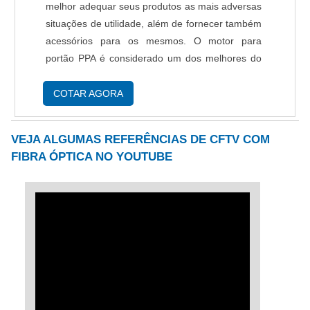
melhor adequar seus produtos as mais adversas
situações de utilidade, além de fornecer também
acessórios para os mesmos. O motor para
portão PPA é considerado um dos melhores do
mercado por ser fabricado a partir de
componentes de alto desemprenho e qualidade,
COTAR AGORA
seu sistema de prog....
VEJA ALGUMAS REFERÊNCIAS DE CFTV COM
FIBRA ÓPTICA NO YOUTUBE