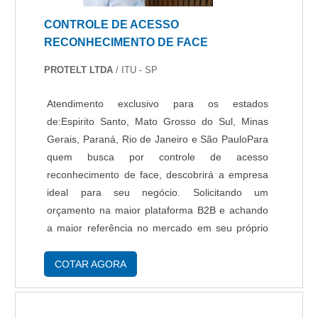
segurança de alto padrão. É comprometida com
CONTROLE DE ACESSO
os serviços e responsável, padrões alcançados
RECONHECIMENTO DE FACE
por conter escritório de alta qualidade onde são
realizadas as atividades e equipamentos de
PROTELT LTDA
/ ITU - SP
última geração. Esses fatores, somados a um
time com especialistas na área de atuação e
Atendimento exclusivo para os estados
técnicos e consultores capacitados
de:Espirito Santo, Mato Grosso do Sul, Minas
regularmente, garantem uma entrega de
Gerais, Paraná, Rio de Janeiro e São PauloPara
excelência..
quem busca por controle de acesso
reconhecimento de face, descobrirá a empresa
ideal para seu negócio. Solicitando um
orçamento na maior plataforma B2B e achando
a maior referência no mercado em seu próprio
segmento.INFORMAÇÕES SOBRE CONTROLE
DE ACESSO RECONHECIMENTO DE
COTAR AGORA
FACEQuem está a procura de controle de
acesso de reconhecimento de face em uma
empresa comprometida com os serviços,