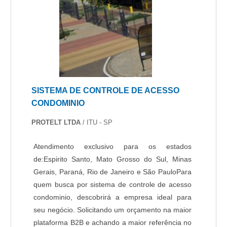
com tecnologia de ponta, como alarme digital e
acesso remoto.Tudo isso por ser comprometida
com os serviços e altamente qualificada,
padrões possíveis por contar com escritório de
alta qualidade onde são realizadas as atividades
e tecnologia de ponta. Tudo isso, somado a uma
equipe com especialistas na área de atuação e
SISTEMA DE CONTROLE DE ACESSO
profissionais intensamente qualificados, garante
CONDOMINIO
o sucesso de cada cliente de ponta a
ponta.Aproveite a visita para acessar o nosso
PROTELT LTDA
/ ITU - SP
site e saber mais sobre a empresa, nossos
serviços e produtos. Se preferir, entre em
Atendimento exclusivo para os estados
contato com um dos nossos consultores e
de:Espirito Santo, Mato Grosso do Sul, Minas
solicite um orçamento!.
Gerais, Paraná, Rio de Janeiro e São PauloPara
quem busca por sistema de controle de acesso
condominio, descobrirá a empresa ideal para
seu negócio. Solicitando um orçamento na maior
plataforma B2B e achando a maior referência no