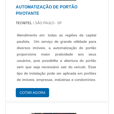
inovadora, vai até o site da Protelt. A empresa
AUTOMATIZAÇÃO DE PORTÃO
atua com cerca elétrica e acesso remoto,
PIVOTANTE
garantindo o que há de melhor na
atualidade.Sem perder o foco em monitoramento
TECNITEL
/ SÃO PAULO - SP
24 horas, deve-se descartar empresas que não
tenham produtos e serviços com ótima qualidade
Atendimento em: todas as regiões da capital
e proteção, detalhes que passam despercebidos
paulista. Um serviço de grande utilidade para
e podem gerar prejuízo futuros para os
diversos imóveis, a automatização do portão
clientes.Existem muitas formas diferentes de
proporciona maior praticidade aos seus
demonstrar conhecimento e autoridade em sua
usuários, pois possibilita a abertura do portão
área de atuação. Abaixo os motivos pelos quais
sem que seja necessário sair do veículo. Esse
a Protelt é líder quando buscar por
tipo de instalação pode ser aplicada em portões
monitoramento 24 horas: Comprometida com os
de imóveis, empresas, indústrias e condomínios.
serviços; Responsável; Altamente qualificada;
Procedimentos da automatização de portão
Inovadora; Segura. QUALIDADES E PONTOS
pivotante A automatização de portão pivot....
COTAR AGORA
FORTES DA EMPRESASomente na Protelt tem o
que há de melhor no mercado de monitoramento
24 horas. É possível encontrar itens variados