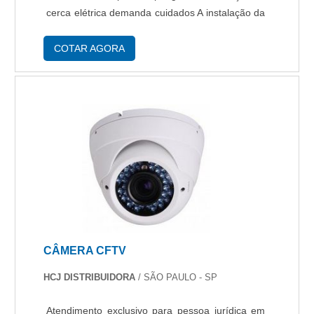
cerca elétrica demanda cuidados A instalação da
cerca deve ser feita por um profissional
capacitado, pois demanda cui....
COTAR AGORA
CÂMERA CFTV
HCJ DISTRIBUIDORA
/ SÃO PAULO - SP
Atendimento exclusivo para pessoa jurídica em