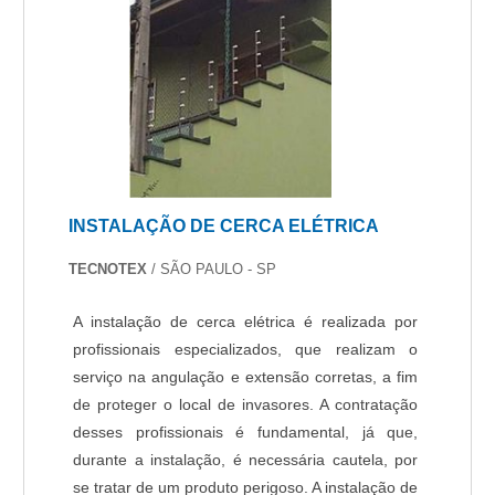
com tecnologia de ponta, como alarme digital e
acesso remoto.Tudo isso por ser comprometida
com os serviços e altamente qualificada,
padrões possíveis por contar com escritório de
alta qualidade onde são realizadas as atividades
e tecnologia de ponta. Esses fatores, somados a
uma equipe com especialistas na área de
atuação e profissionais intensamente
INSTALAÇÃO DE CERCA ELÉTRICA
qualificados, garantem o sucesso de cada cliente
de ponta a ponta.Aproveite a visita para acessar
TECNOTEX
/ SÃO PAULO - SP
o nosso site e saber mais sobre a empresa,
nossos serviços e produtos. Se preferir, entre em
A instalação de cerca elétrica é realizada por
contato com um dos nossos consultores e
profissionais especializados, que realizam o
solicite um orçamento!.
serviço na angulação e extensão corretas, a fim
de proteger o local de invasores. A contratação
desses profissionais é fundamental, já que,
durante a instalação, é necessária cautela, por
se tratar de um produto perigoso. A instalação de