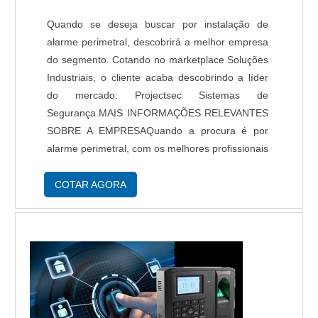
Quando se deseja buscar por instalação de
alarme perimetral, descobrirá a melhor empresa
do segmento. Cotando no marketplace Soluções
Industriais, o cliente acaba descobrindo a líder
do mercado: Projectsec Sistemas de
Segurança.MAIS INFORMAÇÕES RELEVANTES
SOBRE A EMPRESAQuando a procura é por
alarme perimetral, com os melhores profissionais
da Projectsec Sistemas de Segurança
conseguirá proteção ao cliente, para que se
COTAR AGORA
sinta mais seguro...