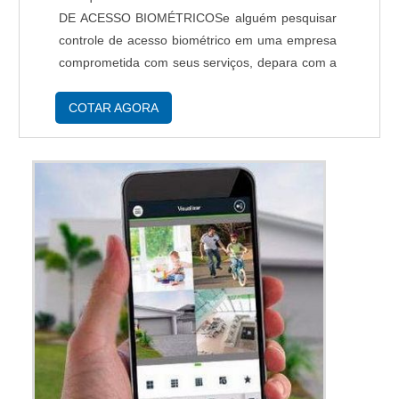
DE ACESSO BIOMÉTRICOSe alguém pesquisar
controle de acesso biométrico em uma empresa
comprometida com seus serviços, depara com a
TSE Automação. Empresa especializada em
serviço de manutenção de catraca de acesso e
COTAR AGORA
assistência técnic...