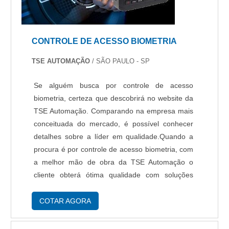
CONTROLE DE ACESSO BIOMETRIA
TSE AUTOMAÇÃO
/ SÃO PAULO - SP
Se alguém busca por controle de acesso
biometria, certeza que descobrirá no website da
TSE Automação. Comparando na empresa mais
conceituada do mercado, é possível conhecer
detalhes sobre a líder em qualidade.Quando a
procura é por controle de acesso biometria, com
a melhor mão de obra da TSE Automação o
cliente obterá ótima qualidade com soluções
eficazes em automação de processos industriais
baseado em microcomputadores.MAIS
COTAR AGORA
INFORMAÇÕ...