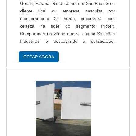
Gerais, Paraná, Rio de Janeiro e São PauloSe o
cliente final ou empresa pesquisa por
monitoramento 24 horas, encontrará com
certeza na líder do segmento Protelt.
Comparando na vitrine que se chama Soluções
Industriais e descobrindo a sofisticação,
qualidade e preço justo em um só lugar.É
importante lembrar que o serviço deve sempre
COTAR AGORA
ser prestado por empresas especializadas no
segmento. Esse tipo de cuidado ajuda a garantir
a qualidade e assertividade do serviço, além de
evitar prejuízos com imprevistos e execuções
mal elaboradas. Assim, é possível poupar gastos
desnecessários que podem ser direcionados a
outras áreas mais importantes.DIFERENCIAIS
IMPORTANTES DE MONITORAMENTO 24
HORASQuem pesquisa na internet por
monitoramento 24 horas em uma empresa