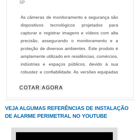
de acesso. Ideal para empresas, portarias de
SP
alto fluxo e estacionamentos, este tipo de
As câmeras de monitoramento e segurança são
automação também pode ser integrado a
dispositivos tecnológicos projetados para
bancos de dados para o registro de entradas e
capturar e registrar imagens e vídeos com alta
saídas. Esses sistemas robustos e confiáveis
precisão, assegurando o monitoramento e a
atendem às necessidades específicas de
proteção de diversos ambientes. Este produto é
segurança e eficiência, sendo indispensáveis
amplamente utilizado em residências, comércios,
para o setor corporativo.
indústrias e espaços públicos, devido à sua
robustez e confiabilidade. As versões equipadas
com Inteligência Artificial (IA) oferecem
COTAR AGORA
funcionalidades avançadas, como detecção de
movimentos atípicos, reconhecimento facial ou
de objetos, e envio de alertas automatizados em
VEJA ALGUMAS REFERÊNCIAS DE INSTALAÇÃO
tempo real e capacidade de integração com
DE ALARME PERIMETRAL NO YOUTUBE
plataforma de atendimento remoto. Essas
características agregam maior assertividade e
reduzem falsos alarmes e tornam o