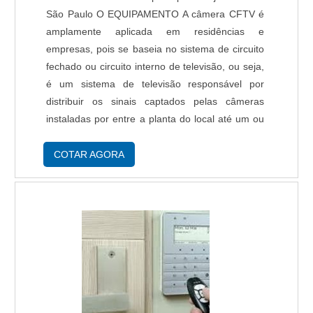
São Paulo O EQUIPAMENTO A câmera CFTV é
amplamente aplicada em residências e
empresas, pois se baseia no sistema de circuito
fechado ou circuito interno de televisão, ou seja,
é um sistema de televisão responsável por
distribuir os sinais captados pelas câmeras
instaladas por entre a planta do local até um ou
mais ponto central de visualização. AS
VANTAGENS DO SISTEMA Com o uso da
COTAR AGORA
câmera CFTV, as p....