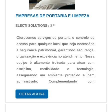
de segurança.É uma empresa comprometida
com seus serviços e uma empresa que preza
EMPRESAS DE PORTARIA E LIMPEZA
pela segurança, padrões possíveis por contar
com escritório de alta qualidade onde são
ELECTI SOLUTIONS
/ SP
realizadas as atividades e amplo catálogo de
serviços disponíveis. Tudo isso, somado à
Oferecemos serviços de portaria e controle de
performance de uma equipe multidisciplinar de
acesso para qualquer local que seja necessária
consultores associados e profissionais com vasta
a segurança patrimonial, garantindo segurança,
experiência na área de atuação, fecha todo o
organização e excelência no atendimento. Nossa
ciclo de entrega com excelência para toda a
equipe é altamente treinada para atuar com
carteira de clientes.
disciplina, cordialidade e tecnologia,
assegurando um ambiente protegido e bem
administrado. Complementando com
procedimentos operacionais padrão de alta
qualidade com constante treinamento,
COTAR AGORA
preenchimento de livro ATA de uma forma cordial
seguindo as especificações necessárias