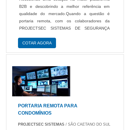
B2B e descobrindo a melhor referência em
qualidade do mercado.Quando a questão é
portaria remota, com os colaboradores da
PROJECTSEC SISTEMAS DE SEGURANÇA
conseguirá proteção ao cliente, para que se
sinta mais seguro, além de comprometimento
COTAR AGORA
com os resultados dos clientes.DIFERENC...
PORTARIA REMOTA PARA
CONDOMÍNIOS
PROJECTSEC SISTEMAS
/ SÃO CAETANO DO SUL