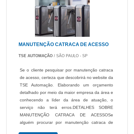
comprometida com os serviços e altamente
qualificada para a produção dos equipamentos,
qualificações construídas pelo fato de a empresa
focar suas ações no resultado final, tendo
escritório de alta qualidade onde são realizadas
as atividades e equipe especializada em sistema
MANUTENÇÃO CATRACA DE ACESSO
de segurança eletrônica. Tudo isso, somado a
uma equipe multidisciplinar de consultores
TSE AUTOMAÇÃO
/ SÃO PAULO - SP
associados e eficientes com vasta experiência
no segmento, garante o sucesso de cada cliente
Se o cliente pesquisar por manutenção catraca
de ponta a ponta..
de acesso, certeza que descobrirá no website da
TSE Automação. Elaborando um orçamento
detalhado por meio da maior empresa da área e
conhecendo a líder da área de atuação, o
serviço não terá erros.DETALHES SOBRE
MANUTENÇÃO CATRACA DE ACESSOSe
alguém procurar por manutenção catraca de
acesso em uma empresa comprometida com