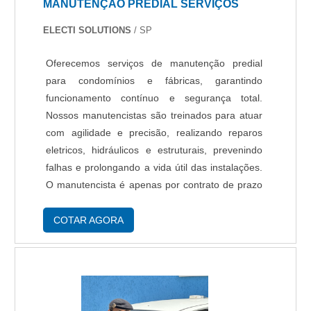
MANUTENÇÃO PREDIAL SERVIÇOS
e uma empresa responsável, padrões possíveis
por contar com escritório de alta qualidade onde
ELECTI SOLUTIONS
/ SP
são realizadas as atividades e estrutura
suficiente para atender todas as
Oferecemos serviços de manutenção predial
demandas. Tudo isso, unido a um time de
para condomínios e fábricas, garantindo
equipe multidisciplinar de consultores associados
funcionamento contínuo e segurança total.
e colaboradores eficientes, comprova sua
Nossos manutencistas são treinados para atuar
essência de trazer o melhor para todos os
com agilidade e precisão, realizando reparos
clientes.
eletricos, hidráulicos e estruturais, prevenindo
falhas e prolongando a vida útil das instalações.
O manutencista é apenas por contrato de prazo
(12 meses - mínimo) e não por demanda.
COTAR AGORA