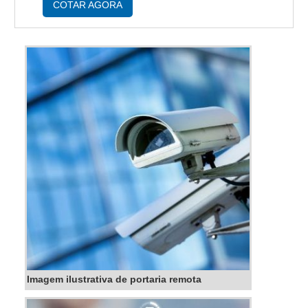
diferencial desta modalidade de portaria é que
COTAR AGORA
não h...
Imagem ilustrativa de portaria remota