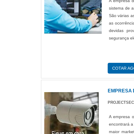
A empresa de
sistema de a
São várias a
as ocorrênci
devidas pro
segurança ele
COTAR A
EMPRESA 
PROJECTSEC
A empresa o
encontrará a
maior marke