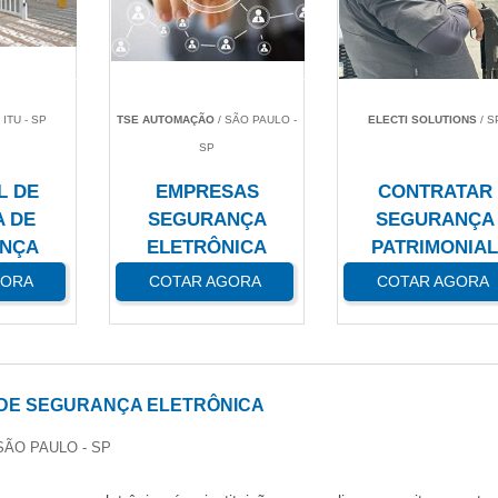
 ITU - SP
TSE AUTOMAÇÃO
/ SÃO PAULO -
ELECTI SOLUTIONS
/ S
SP
L DE
EMPRESAS
CONTRATAR
A DE
SEGURANÇA
SEGURANÇA
NÇA
ELETRÔNICA
PATRIMONIA
GORA
COTAR AGORA
COTAR AGORA
DE SEGURANÇA ELETRÔNICA
 SÃO PAULO - SP