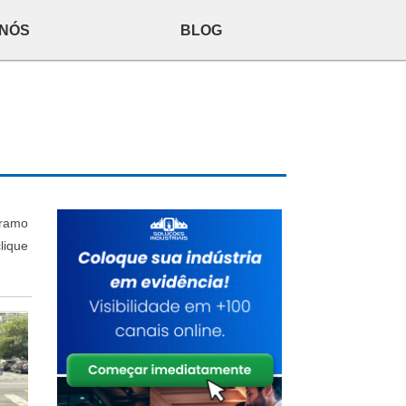
 NÓS
BLOG
 ramo
lique