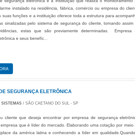
 segurança eletrônica é a instituição que realiza o monitoramento
larme instalado na residência, fábrica, comércio ou empresa do clien
s suas funções e a instituição oferece toda a estrutura para acompan
as sinalizadas pelo sistema de segurança do cliente, tomando assim
vidências, estas que são previamente determinadas. Empresa 
trônica e seus benefíc...
GORA
DE SEGURANÇA ELETRÔNICA
 SISTEMAS
/ SÃO CAETANO DO SUL - SP
u cliente que deseja encontrar por empresa de segurança eletrôni
 empresa que é líder do mercado. Elaborando uma cotação por meio
tplace da américa latina e conhecendo a líder em qualidade.Quand