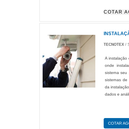
integrado a 
COTAR 
imagens cap
restrito a p
gestão de di
INSTALAÇ
TECNOTEX
/ 
A instalação
onde instal
sistema seu 
sistemas de 
da instalaçã
dados e análi
COTAR A