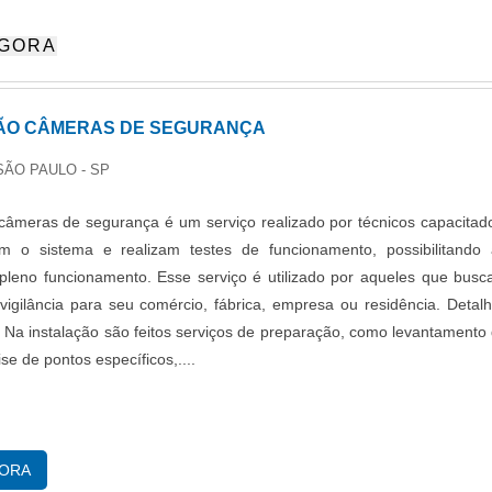
soluções de monitoramento remoto para maior eficiência operacional.
AGORA
turadas são transmitidas por um circuito fechado, garantindo ace
essoas autorizadas, tornando este sistema confiável para a seguranç
versos setores.
ÃO CÂMERAS DE SEGURANÇA
SÃO PAULO - SP
 câmeras de segurança é um serviço realizado por técnicos capacitad
am o sistema e realizam testes de funcionamento, possibilitando
pleno funcionamento. Esse serviço é utilizado por aqueles que bus
vigilância para seu comércio, fábrica, empresa ou residência. Detal
o Na instalação são feitos serviços de preparação, como levantamento
se de pontos específicos,....
GORA