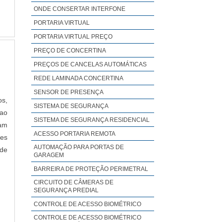
 As
ONDE CONSERTAR INTERFONE
sso
PORTARIA VIRTUAL
a e
PORTARIA VIRTUAL PREÇO
PREÇO DE CONCERTINA
PREÇOS DE CANCELAS AUTOMÁTICAS
REDE LAMINADA CONCERTINA
SENSOR DE PRESENÇA
os,
SISTEMA DE SEGURANÇA
 ao
SISTEMA DE SEGURANÇA RESIDENCIAL
cam
ACESSO PORTARIA REMOTA
hes
AUTOMAÇÃO PARA PORTAS DE
 de
GARAGEM
BARREIRA DE PROTEÇÃO PERIMETRAL
CIRCUITO DE CÂMERAS DE
SEGURANÇA PREDIAL
CONTROLE DE ACESSO BIOMÉTRICO
CONTROLE DE ACESSO BIOMÉTRICO