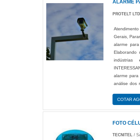
ALARME P
PROTELT LT
Atendimento 
Gerais, Para
alarme para
Elaborando 
indústria
INTERESSA
alarme para 
análise dos
eficientes d
canaliza sua
COTAR A
produtos; Es
de ponta. Tu
Não obstant
FOTO CÉL
uma empresa
TECNITEL
/ S
detalhes pri