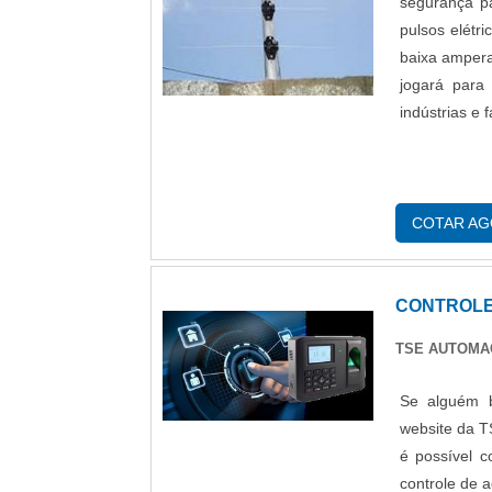
segurança pa
pulsos elétr
baixa amper
jogará para
indústrias e 
COTAR A
CONTROLE
TSE AUTOM
Se alguém b
website da 
é possível 
controle de 