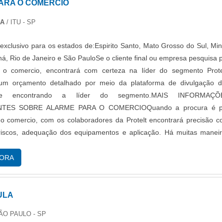
ARA O COMERCIO
DA
/ ITU - SP
exclusivo para os estados de:Espirito Santo, Mato Grosso do Sul, Mi
ná, Rio de Janeiro e São PauloSe o cliente final ou empresa pesquisa 
 o comercio, encontrará com certeza na líder do segmento Prote
um orçamento detalhado por meio da plataforma de divulgação 
s e encontrando a líder do segmento.MAIS INFORMAÇÕ
NTES SOBRE ALARME PARA O COMERCIOQuando a procura é p
o comercio, com os colaboradores da Protelt encontrará precisão 
 riscos, adequação dos equipamentos e aplicação. Há muitas manei
e demonstrar competência e excelência em sua área de atuação. A Prot
 energia em oferecer um estrutura com: Catálogo variado de serviço
GORA
critório de alta qualidade onde são realizadas as atividades; Tecnolo
do para garantir alarme para o comercio com excelente custo-benefíc
e, quando falamos em alarme para o comercio, sempre deve-se bus
ULA
 que tenha produtos e serviços com ótima qualidade e precis
ÃO PAULO - SP
mordiais que são deixados de lado por muitas empresas que não fo