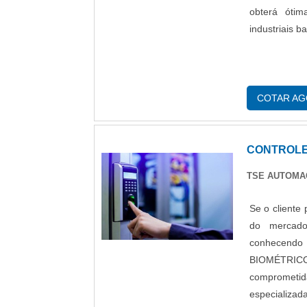
obterá óti
industriais
COTAR A
CONTROLE
TSE AUTOM
Se o cliente
do mercad
conhecend
BIOMÉTRICOS
comprometi
especializad