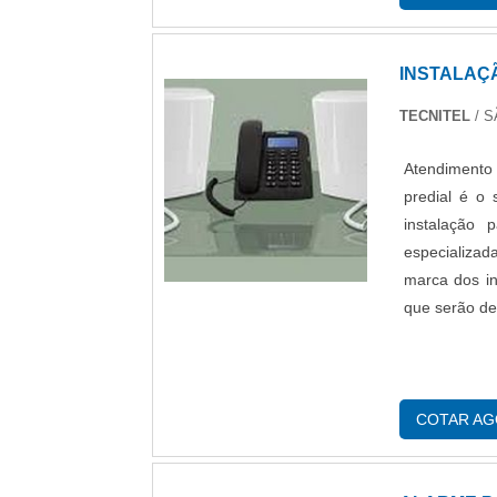
INSTALAÇ
TECNITEL
/ S
Atendimento 
predial é o 
instalação 
especializad
marca dos in
que serão de
COTAR A