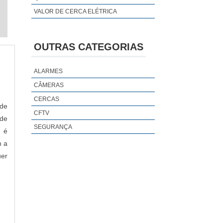
VALOR DE CERCA ELÉTRICA
OUTRAS CATEGORIAS
ALARMES
CÂMERAS
CERCAS
 de
CFTV
 de
SEGURANÇA
l é
m a
uer