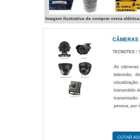
Imagem ilustrativa de comprar cerca elétrica
CÂMERAS 
TECNOTEX
/ 
As câmeras 
televisão, d
visualizaçã
transmitido d
transmissão
pessoa, por i
COTAR A