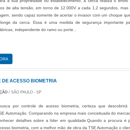
ra a sua propriedade ou estabelecimento, a cerca realiza o envio
icos de alta tensão, em torno de 12.000V a cada 1,2 segundos, mas
agem, sendo capaz somente de acertar o invasor com um choque qu
 longe da cerca. Essa é uma medida de segurança importante p
fábricas, independente do ramo ou porte...
GORA
 DE ACESSO BIOMETRIA
AÇÃO
/ SÃO PAULO - SP
usca por controle de acesso biometria, certeza que descobrirá
TSE Automação. Comparando na empresa mais conceituada do merca
conhecer detalhes sobre a líder em qualidade.Quando a procura é 
acesso biometria, com a melhor mão de obra da TSE Automação o clie