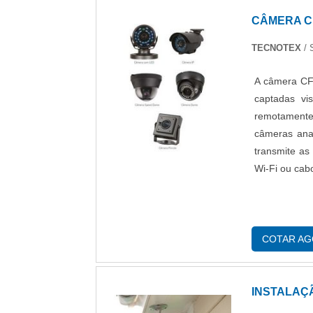
CÂMERA C
TECNOTEX
/ 
A câmera CFT
captadas vi
remotamente
câmeras ana
transmite as
Wi-Fi ou cab
COTAR A
INSTALAÇ