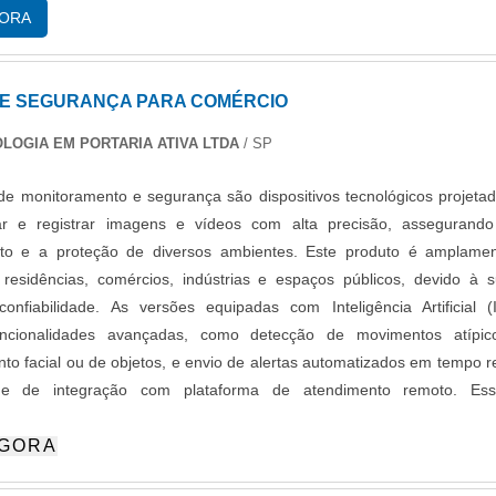
mpresarial, sempre deve-se buscar uma empresa que tenha produto
GORA
m ótima qualidade e excelente custo-benefício, detalhes que pas
s e podem gerar prejuízo futuros para os clientes.Existem muitas for
de demonstrar conhecimento e autoridade em sua área de atuação. 
E SEGURANÇA PARA COMÉRCIO
lt é líder quando o assunto for sistemas de segurança empresari
LOGIA EM PORTARIA ATIVA LTDA
/ SP
 na área de atuação; Profissionais intensamente qualificados; Técnico
 capacitados regularmente; Escritório de alta qualidade onde 
e monitoramento e segurança são dispositivos tecnológicos projeta
s atividades; Tecnologia de ponta; Equipamentos de última geração
ar e registrar imagens e vídeos com alta precisão, assegurand
ÊNCIA NO SEGMENTOApenas na Protelt existe variedade e qualid
to e a proteção de diversos ambientes. Este produto é amplame
unto for sistema de segurança empresarial. A empresa oferece opç
 residências, comércios, indústrias e espaços públicos, devido à 
facial e fibra óptica.Isso se deve ao fato de ser comprometida com
onfiabilidade. As versões equipadas com Inteligência Artificial (
ovadora, padrões alcançados por conter escritório de alta qualidade o
ncionalidades avançadas, como detecção de movimentos atípic
as as atividades e catálogo amplo de produtos e serviços para atender
to facial ou de objetos, e envio de alertas automatizados em tempo r
s necessidades. Tudo isso, somado a uma equipe com especialistas
de de integração com plataforma de atendimento remoto. Ess
ção e profissionais intensamente qualificados, garante o sucesso
cas agregam maior assertividade e reduzem falsos alarmes e torna
de ponta a ponta..
AGORA
to mais eficiente, atendendo aos mais altos padrões de seguranç
to.