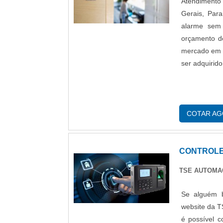
Atendimento 
Gerais, Par
alarme sem 
orçamento de
mercado em 
ser adquirid
COTAR A
CONTROLE
TSE AUTOM
Se alguém b
website da 
é possível 