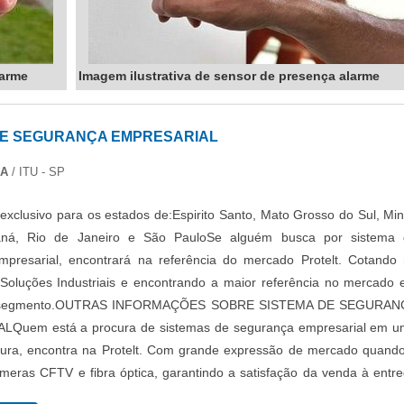
larme
Imagem ilustrativa de sensor de presença alarme
DE SEGURANÇA EMPRESARIAL
DA
/ ITU - SP
exclusivo para os estados de:Espirito Santo, Mato Grosso do Sul, Mi
aná, Rio de Janeiro e São PauloSe alguém busca por sistema 
mpresarial, encontrará na referência do mercado Protelt. Cotando
Soluções Industriais e encontrando a maior referência no mercado
o segmento.OUTRAS INFORMAÇÕES SOBRE SISTEMA DE SEGURAN
Quem está a procura de sistemas de segurança empresarial em 
ura, encontra na Protelt. Com grande expressão de mercado quand
meras CFTV e fibra óptica, garantindo a satisfação da venda à entr
foco total na qualidade.Não obstante, quando falamos em sistema