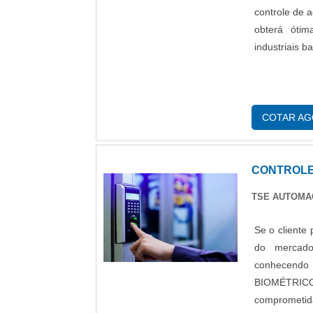
controle de 
obterá óti
industriais
COTAR A
CONTROLE
TSE AUTOM
Se o cliente
do mercad
conhecend
BIOMÉTRICOS
comprometi