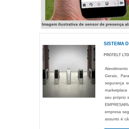
Imagem ilustrativa de sensor de presença a
SISTEMA 
PROTELT LT
Atendimento 
Gerais, Par
segurança e
marketplace 
seu própri
EMPRESARIAL
empresa seg
assunto é câ
final, com 