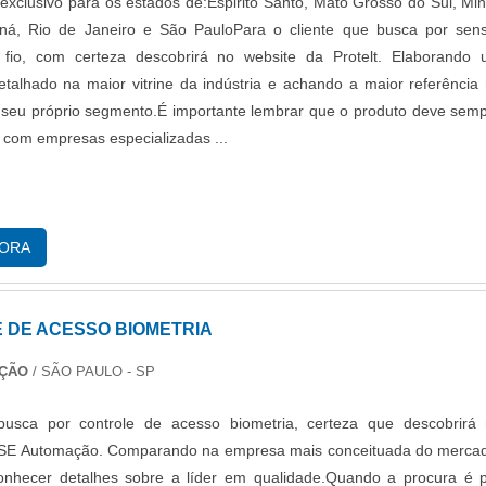
exclusivo para os estados de:Espirito Santo, Mato Grosso do Sul, Mi
aná, Rio de Janeiro e São PauloPara o cliente que busca por sen
fio, com certeza descobrirá no website da Protelt. Elaborando
talhado na maior vitrine da indústria e achando a maior referência
seu próprio segmento.É importante lembrar que o produto deve sem
o com empresas especializadas ...
GORA
 DE ACESSO BIOMETRIA
AÇÃO
/ SÃO PAULO - SP
usca por controle de acesso biometria, certeza que descobrirá
TSE Automação. Comparando na empresa mais conceituada do merca
conhecer detalhes sobre a líder em qualidade.Quando a procura é 