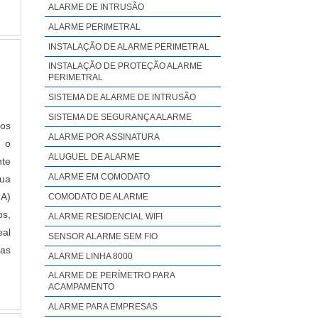
ALARME DE INTRUSÃO
s e
ALARME PERIMETRAL
sam
mas
INSTALAÇÃO DE ALARME PERIMETRAL
Por
INSTALAÇÃO DE PROTEÇÃO ALARME
PERIMETRAL
al:
SISTEMA DE ALARME DE INTRUSÃO
s e
são
SISTEMA DE SEGURANÇA ALARME
dos
. A
ALARME POR ASSINATURA
o o
ade
ALUGUEL DE ALARME
nte
ões
ALARME EM COMODATO
sua
 os
IA)
COMODATO DE ALARME
nde
os,
ALARME RESIDENCIAL WIFI
 as
eal
SENSOR ALARME SEM FIO
 na
as
ALARME LINHA 8000
 de
m o
ALARME DE PERÍMETRO PARA
a e
ACAMPAMENTO
ALARME PARA EMPRESAS