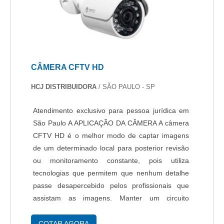
CÂMERA CFTV HD
HCJ DISTRIBUIDORA
/ SÃO PAULO - SP
Atendimento exclusivo para pessoa jurídica em
São Paulo A APLICAÇÃO DA CÂMERA A câmera
CFTV HD é o melhor modo de captar imagens
de um determinado local para posterior revisão
ou monitoramento constante, pois utiliza
tecnologias que permitem que nenhum detalhe
passe desapercebido pelos profissionais que
assistam as imagens. Manter um circuito
completo utilizando a câmera CFTV HD não
resulta em grande consumo de energia, pois
COTAR AGORA