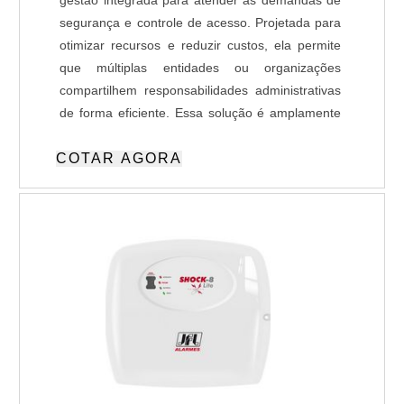
gestão integrada para atender às demandas de
segurança e controle de acesso. Projetada para
otimizar recursos e reduzir custos, ela permite
que múltiplas entidades ou organizações
compartilhem responsabilidades administrativas
de forma eficiente. Essa solução é amplamente
utilizada em condomínios residenciais e
COTAR AGORA
comerciais, empresas e indústrias,
proporcionando maior integração e
monitoramento inteligente em múltiplos locais.
Com funcionalidades avançadas, como gestão
remota e equipes especializadas, a Portaria
Compartilhada oferece confiabilidade e eficiência
para atender às necessidades específicas do
setor corporativo.