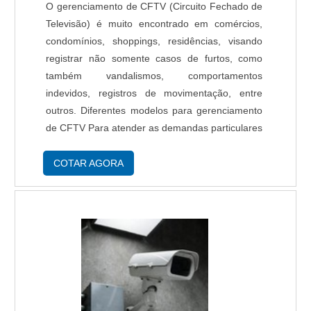
O gerenciamento de CFTV (Circuito Fechado de
Televisão) é muito encontrado em comércios,
condomínios, shoppings, residências, visando
registrar não somente casos de furtos, como
também vandalismos, comportamentos
indevidos, registros de movimentação, entre
outros. Diferentes modelos para gerenciamento
de CFTV Para atender as demandas particulares
de cada cliente, seja para fim de prevenção,
segurança do trabalho, registro comportamental
COTAR AGORA
de fun....