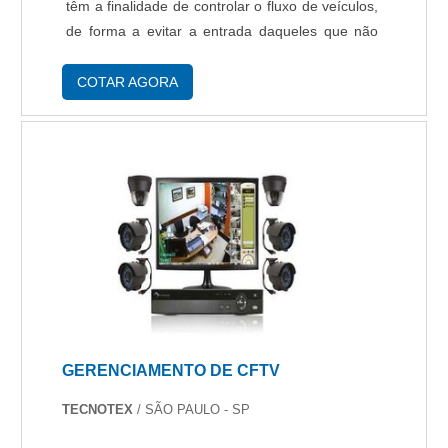
têm a finalidade de controlar o fluxo de veículos,
de forma a evitar a entrada daqueles que não
possuem autorização ou bilhetes de acesso. AS
CANCELAS AUTOMÁTICAS E SUAS
COTAR AGORA
TECNOLOGIAS Cada ambiente ou sistema ....
GERENCIAMENTO DE CFTV
TECNOTEX
/ SÃO PAULO - SP