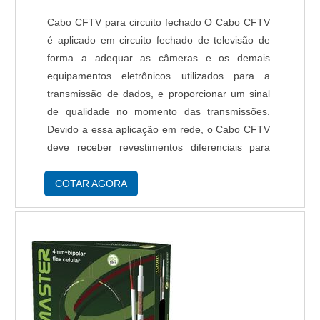
Cabo CFTV para circuito fechado O Cabo CFTV
é aplicado em circuito fechado de televisão de
forma a adequar as câmeras e os demais
equipamentos eletrônicos utilizados para a
transmissão de dados, e proporcionar um sinal
de qualidade no momento das transmissões.
Devido a essa aplicação em rede, o Cabo CFTV
deve receber revestimentos diferenciais para
evitar rompimentos. A Ficael, empresa que
comercializa fios e cabos elétricos e acessório...
COTAR AGORA