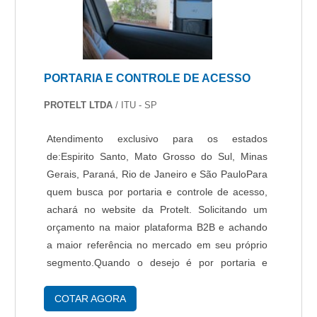
empresa de segurança eletrônica SP qualificada.
São opções variadas que a empresa oferece,
como cerca elétrica e blindagem.É reconhecida
por ser comprometida com os serviços e
PORTARIA E CONTROLE DE ACESSO
altamente qualificada, padrões alcançados por
conter escritório de alta qualidade onde são
PROTELT LTDA
/ ITU - SP
realizadas as atividades e catálogo amplo de
produtos e serviços para atender as mais
Atendimento exclusivo para os estados
diversas necessidades. Esses fatores, somados
de:Espirito Santo, Mato Grosso do Sul, Minas
a um time com especialistas na área de atuação
Gerais, Paraná, Rio de Janeiro e São PauloPara
e funcionários eficientes, comprovam sua
quem busca por portaria e controle de acesso,
essência de trazer o melhor para todos os
achará no website da Protelt. Solicitando um
clientes. Saiba mais solicitando um orçamento. .
orçamento na maior plataforma B2B e achando
a maior referência no mercado em seu próprio
segmento.Quando o desejo é por portaria e
controle de acesso, com a melhor mão de obra
da Protelt encontrará proteção com análise dos
COTAR AGORA
riscos, adequação dos equipamentos e