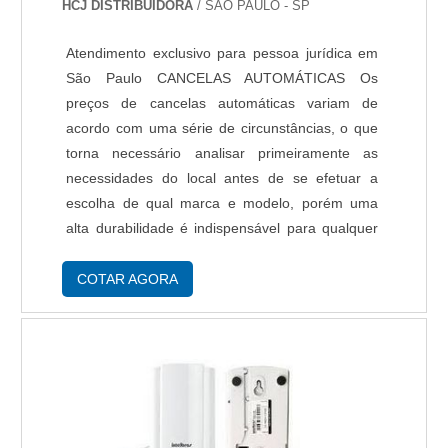
uma empresa que tem feito a diferença no
HCJ DISTRIBUIDORA
/ SÃO PAULO - SP
mercado por toda seriedade e qualidade, o que
comprova sua essência de trazer o melhor para
Atendimento exclusivo para pessoa jurídica em
os parceiros..
São Paulo CANCELAS AUTOMÁTICAS Os
preços de cancelas automáticas variam de
acordo com uma série de circunstâncias, o que
torna necessário analisar primeiramente as
necessidades do local antes de se efetuar a
escolha de qual marca e modelo, porém uma
alta durabilidade é indispensável para qualquer
modelo de cancela. Para modelos de cancelas
que utilizam controles mais precisos, os custos
COTAR AGORA
em geral sã....