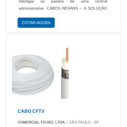
interligar os painéis de uma central
administrativa. CABOS NEXANS – A SOLUÇÃO
EM CABOS DE REDE APRESENTA O CABO
CAT6 NEXANS Esse tipo de cabo de rede é
COTAR AGORA
amplamente utilizado d...
CABO CFTV
COMERCIAL FICAEL LTDA.
/ SÃO PAULO - SP