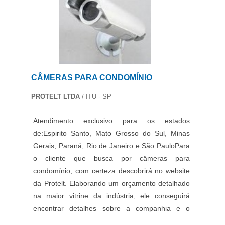
soluções para projeto e implantação de sistemas
de segurança eletrônicos corporativos e
residenciais. São diversas opções
disponibilizadas, como alarme digital e controle
de acesso com ótima qualidade e
assertividade.Com a organização é possível tirar
CÂMERAS PARA CONDOMÍNIO
as suas dúvidas sobre os serviços do ramo,
além de contar com os melhores profissionais e
PROTELT LTDA
/ ITU - SP
instalações. Assim, conquistando a confiança e a
satisfação dos clientes, que são os maiores
Atendimento exclusivo para os estados
objetivos da marca. A Protelt é uma empresa que
de:Espirito Santo, Mato Grosso do Sul, Minas
tem despontado no segmento pela idoneidade
Gerais, Paraná, Rio de Janeiro e São PauloPara
em tudo que faz, garantindo uma entrega de
o cliente que busca por câmeras para
excelência de ponta a ponta..
condomínio, com certeza descobrirá no website
da Protelt. Elaborando um orçamento detalhado
na maior vitrine da indústria, ele conseguirá
encontrar detalhes sobre a companhia e o
catálogo de opções. É importante lembrar que o