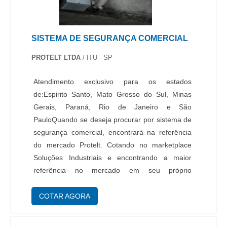
SISTEMA DE SEGURANÇA COMERCIAL
PROTELT LTDA
/ ITU - SP
Atendimento exclusivo para os estados
de:Espirito Santo, Mato Grosso do Sul, Minas
Gerais, Paraná, Rio de Janeiro e São
PauloQuando se deseja procurar por sistema de
segurança comercial, encontrará na referência
do mercado Protelt. Cotando no marketplace
Soluções Industriais e encontrando a maior
referência no mercado em seu próprio
segmento.ALGUNS DETALHES SOBRE
SISTEMA DE SEGURANÇA COMERCIALSe
COTAR AGORA
alguém pesquisar sistemas de segurança
comercial em uma empresa altamente