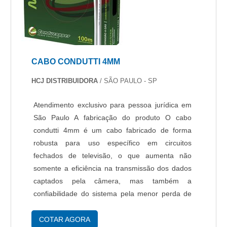
CABO CONDUTTI 4MM
HCJ DISTRIBUIDORA
/ SÃO PAULO - SP
Atendimento exclusivo para pessoa jurídica em
São Paulo A fabricação do produto O cabo
condutti 4mm é um cabo fabricado de forma
robusta para uso específico em circuitos
fechados de televisão, o que aumenta não
somente a eficiência na transmissão dos dados
captados pela câmera, mas também a
confiabilidade do sistema pela menor perda de
pacotes. É um item de alta qualidade,
apresentando longa vida útil. Confira outros
COTAR AGORA