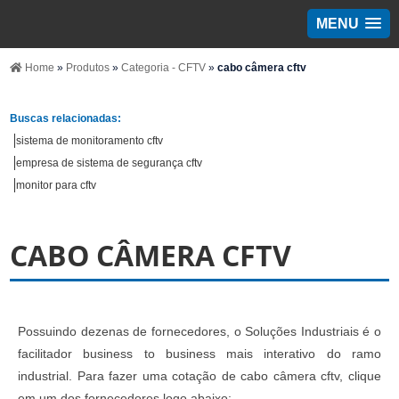
MENU
Home
»
Produtos
»
Categoria - CFTV
»
cabo câmera cftv
Buscas relacionadas:
sistema de monitoramento cftv
empresa de sistema de segurança cftv
monitor para cftv
CABO CÂMERA CFTV
Possuindo dezenas de fornecedores, o Soluções Industriais é o
facilitador business to business mais interativo do ramo
industrial. Para fazer uma cotação de cabo câmera cftv, clique
em um dos fornecedores logo abaixo: