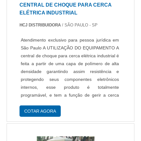
CENTRAL DE CHOQUE PARA CERCA
ELÉTRICA INDUSTRIAL
HCJ DISTRIBUIDORA
/ SÃO PAULO - SP
Atendimento exclusivo para pessoa jurídica em
São Paulo A UTILIZAÇÃO DO EQUIPAMENTO A
central de choque para cerca elétrica industrial é
feita a partir de uma capa de polímero de alta
densidade garantindo assim resistência e
protegendo seus componentes eletrônicos
internos, esse produto é totalmente
programável, e tem a função de gerir a cerca
elétrica a partir de sua programação distribuindo
a carga elétrica por igual na cerca e regulando a
COTAR AGORA
v....