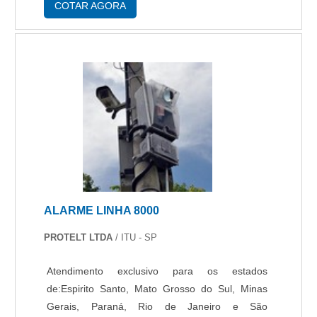
levar modernidade e comodidade aos
COTAR AGORA
moradores ....
ALARME LINHA 8000
PROTELT LTDA
/ ITU - SP
Atendimento exclusivo para os estados
de:Espirito Santo, Mato Grosso do Sul, Minas
Gerais, Paraná, Rio de Janeiro e São