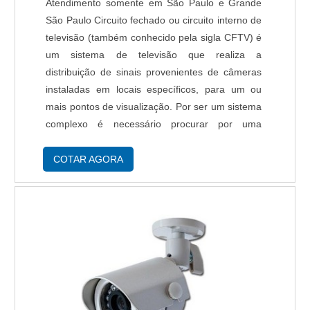
Atendimento somente em São Paulo e Grande
São Paulo Circuito fechado ou circuito interno de
televisão (também conhecido pela sigla CFTV) é
um sistema de televisão que realiza a
distribuição de sinais provenientes de câmeras
instaladas em locais específicos, para um ou
mais pontos de visualização. Por ser um sistema
complexo é necessário procurar por uma
empresa de sistema de segurança cftv, com
profissionais especializados no assunto. Esse
COTAR AGORA
tip....