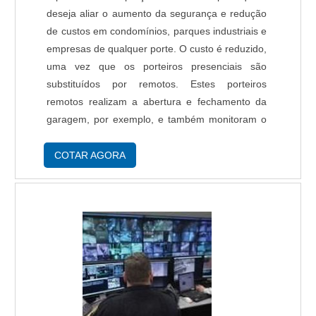
deseja aliar o aumento da segurança e redução
de custos em condomínios, parques industriais e
empresas de qualquer porte. O custo é reduzido,
uma vez que os porteiros presenciais são
substituídos por remotos. Estes porteiros
remotos realizam a abertura e fechamento da
garagem, por exemplo, e também monitoram o
ambiente 24h por dia via câmera e internet.
Vantagens da portaria virtual preço Com a ....
COTAR AGORA