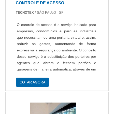
CONTROLE DE ACESSO
final, tendo escritório de alta qualidade onde são
realizadas as atividades e tecnologia de ponta.
TECNOTEX
/ SÃO PAULO - SP
Tudo isso, somado a uma equipe com
especialistas na área de atuação e técnicos e
O controle de acesso é o serviço indicado para
consultores capacitados regularmente, garante
empresas, condomínios e parques industriais
uma entrega de excelência de ponta a ponta..
que necessitam de uma portaria virtual e, assim,
reduzir os gastos, aumentando de forma
expressiva a segurança do ambiente. O conceito
desse serviço é a substituição dos porteiros por
agentes que abram e fechem portões e
garagens de maneira automática, através de um
sistema avançado de voz, sensores de presença
e câmeras estrategicamente localizadas. Sa....
COTAR AGORA