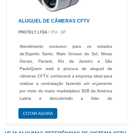
ALUGUEL DE CÂMERAS CFTV
PROTELT LTDA
/ ITU - SP
Atendimento exclusivo para os estados
de:Espirito Santo, Mato Grosso do Sul, Minas
Gerais, Paraná, Rio de Janeiro e São
PauloQuem está à procura de aluguel de
câmeras CFTV, conhecerá a empresa ideal para
realizar a contratação fazendo um orçamento
por meio do maior marketplace B2B da América
Latina e descobrindo a líder do
segmento.Quando a questão é aluguel de
câmeras CFTV, com os colaboradores da Protelt
COTAR AGORA
conseguirá precisão com análise dos riscos,
adequação dos equipamentos e aplicação de