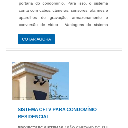
portaria do condomínio. Para isso, o sistema
conta com cabos, câmeras, sensores, alarmes e
aparelhos de gravação, armazenamento e
conversão de vídeo. Vantagens do sistema
CFTV para condomínio Com o sistema CFTV é
possível instalar câmeras com tecnologia
COTAR AGORA
analógica, IP...
SISTEMA CFTV PARA CONDOMÍNIO
RESIDENCIAL
PROJECTSEC SISTEMAS
/ SÃO CAETANO DO SUL