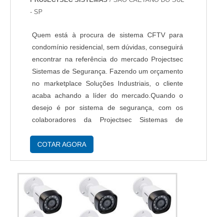
- SP
Quem está à procura de sistema CFTV para
condomínio residencial, sem dúvidas, conseguirá
encontrar na referência do mercado Projectsec
Sistemas de Segurança. Fazendo um orçamento
no marketplace Soluções Industriais, o cliente
acaba achando a líder do mercado.Quando o
desejo é por sistema de segurança, com os
colaboradores da Projectsec Sistemas de
Segurança receberá excelente custo-benefício
com assessoria técnica especializada.A
COTAR AGORA
EMPRES...