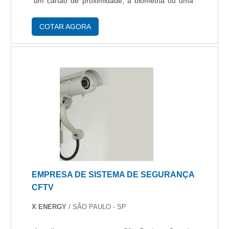
um cartão de proximidade, a biometria ou uma
senha ou uma combinação delas e a liberação
do acesso pode ser automática ou assistida,
COTAR AGORA
na....
EMPRESA DE SISTEMA DE SEGURANÇA
CFTV
X ENERGY
/ SÃO PAULO - SP