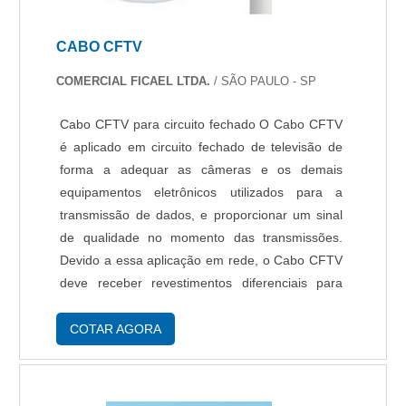
CABO CFTV
COMERCIAL FICAEL LTDA.
/ SÃO PAULO - SP
Cabo CFTV para circuito fechado O Cabo CFTV
é aplicado em circuito fechado de televisão de
forma a adequar as câmeras e os demais
equipamentos eletrônicos utilizados para a
transmissão de dados, e proporcionar um sinal
de qualidade no momento das transmissões.
Devido a essa aplicação em rede, o Cabo CFTV
deve receber revestimentos diferenciais para
evitar rompimentos. A Ficael, empresa que
comercializa fios e cabos elétricos e acessórios
COTAR AGORA
para ....