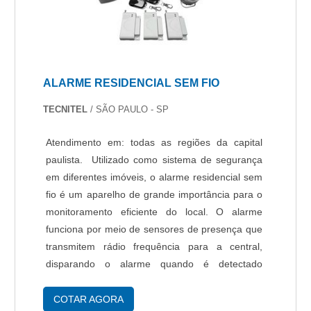
outras áreas mais importantes.DIFERENCIAIS
IMPORTANTES DE COMODATO SEGURANÇA
CONDOMINIOSe alguém quer achar comodato
segurança condominio em uma empresa
inovadora, encontra o site da Protelt. É possível
ALARME RESIDENCIAL SEM FIO
encontrar leitor facial e acesso remoto, visando
sempre a qualidade final para a fidelização do
TECNITEL
/ SÃO PAULO - SP
cliente.Não obstante, quando falamos em
comodato segurança condominio, na essência
Atendimento em: todas as regiões da capital
da empresa, a mesma deve prezar pelos
paulista. Utilizado como sistema de segurança
produtos e serviços com ótima qualidade e
em diferentes imóveis, o alarme residencial sem
precisão, detalhes que passam despercebidos e
fio é um aparelho de grande importância para o
podem gerar prejuízo futuros para os
monitoramento eficiente do local. O alarme
clientes.Existem muitas formas diferentes de
funciona por meio de sensores de presença que
demonstrar conhecimento e autoridade em sua
transmitem rádio frequência para a central,
área de atuação. Boas razões pelas quais a
disparando o alarme quando é detectado
Protelt é a melhor opção sempre que buscar por
movimento de invasão. Vantagens da instalação
comodato segurança condominio:
de alarme residencial sem fio Ao instalar ....
COTAR AGORA