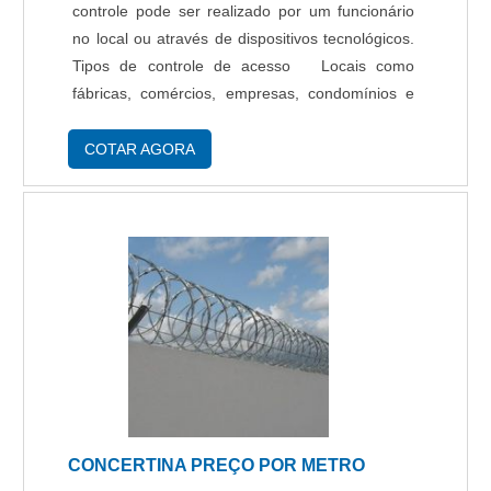
preferir, entre em contato com um dos nossos
controle pode ser realizado por um funcionário
consultores e solicite um orçamento!.
no local ou através de dispositivos tecnológicos.
Tipos de controle de acesso Locais como
fábricas, comércios, empresas, condomínios e
residências costumam usar os controles de
acesso para monitorar o acesso a amb....
COTAR AGORA
CONCERTINA PREÇO POR METRO