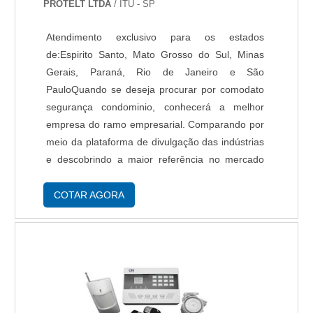
autorizados e garantindo maior rigor no controle
PROTELT LTDA
/ ITU - SP
de acesso. Ideal para empresas, portarias de
Atendimento exclusivo para os estados
alto fluxo e estacionamentos, este tipo de
de:Espirito Santo, Mato Grosso do Sul, Minas
automação também pode ser integrado a
Gerais, Paraná, Rio de Janeiro e São
bancos de dados para o registro de entradas e
PauloQuando se deseja procurar por comodato
saídas. Esses sistemas robustos e confiáveis
segurança condominio, conhecerá a melhor
atendem às necessidades específicas de
empresa do ramo empresarial. Comparando por
segurança e eficiência, sendo indispensáveis
meio da plataforma de divulgação das indústrias
para o setor corporativo.
e descobrindo a maior referência no mercado
em seu próprio segmento.É importante lembrar
que o serviço deve sempre ser prestado por
COTAR AGORA
empresas especializadas no segmento. Esse
tipo de cuidado ajuda a garantir a qualidade e
assertividade do serviço, além de evitar
prejuízos com imprevistos e execuções mal
elaboradas. Assim, é possível poupar gastos
desnecessários que podem ser direcionados a