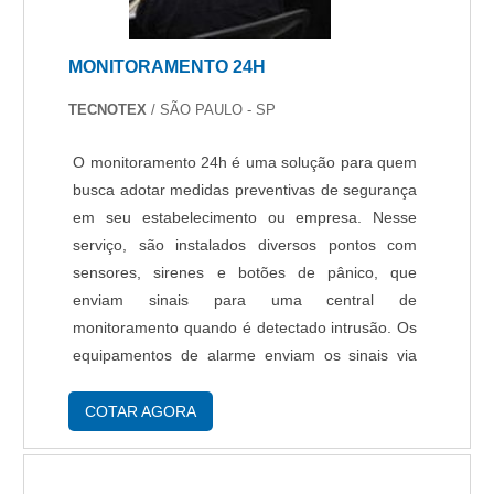
MONITORAMENTO 24H
TECNOTEX
/ SÃO PAULO - SP
O monitoramento 24h é uma solução para quem
busca adotar medidas preventivas de segurança
em seu estabelecimento ou empresa. Nesse
serviço, são instalados diversos pontos com
sensores, sirenes e botões de pânico, que
enviam sinais para uma central de
monitoramento quando é detectado intrusão. Os
equipamentos de alarme enviam os sinais via
GPRs/Ethernet ou linha telefônica. Vantagens e
características do serviço de monitoramento 24h
COTAR AGORA
As ações t....