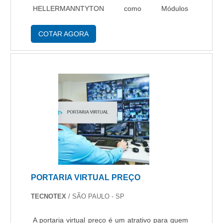
HELLERMANNTYTON como Módulos
CATV/CFTV, é possível verificar todo o seu
diferencial. Os Módulos CATV/CFTV são
COTAR AGORA
produzidos sempre com esmero e cuidado
dentro das e....
PORTARIA VIRTUAL PREÇO
TECNOTEX
/ SÃO PAULO - SP
A portaria virtual preço é um atrativo para quem