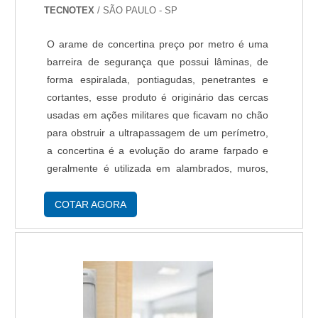
TECNOTEX
/ SÃO PAULO - SP
O arame de concertina preço por metro é uma
barreira de segurança que possui lâminas, de
forma espiralada, pontiagudas, penetrantes e
cortantes, esse produto é originário das cercas
usadas em ações militares que ficavam no chão
para obstruir a ultrapassagem de um perímetro,
a concertina é a evolução do arame farpado e
geralmente é utilizada em alambrados, muros,
portões, cercas, torres e telhados. São feitas de
aço inoxidável ou galvanizado e ....
COTAR AGORA