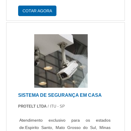
imagens poderão ser acessadas de qualquer
lugar. Qualidade de soluções em CFTV Entre
COTAR AGORA
a....
SISTEMA DE SEGURANÇA EM CASA
PROTELT LTDA
/ ITU - SP
Atendimento exclusivo para os estados
de:Espirito Santo, Mato Grosso do Sul, Minas