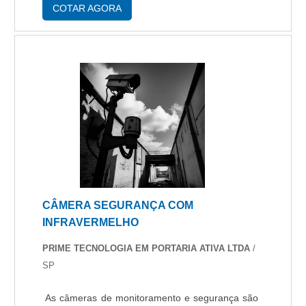
feito com auxílio da tecnologia ou ser re....
COTAR AGORA
CÂMERA SEGURANÇA COM
INFRAVERMELHO
PRIME TECNOLOGIA EM PORTARIA ATIVA LTDA
/
SP
As câmeras de monitoramento e segurança são