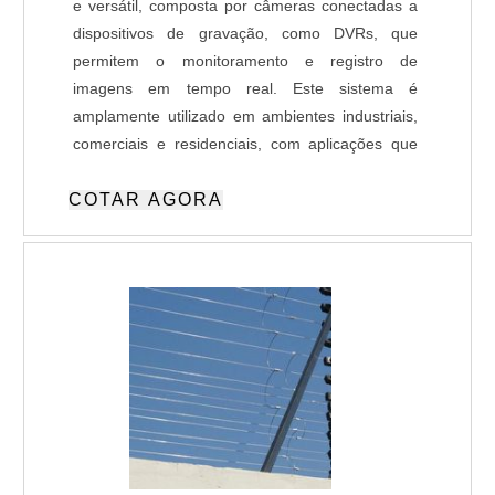
e versátil, composta por câmeras conectadas a
dispositivos de gravação, como DVRs, que
permitem o monitoramento e registro de
imagens em tempo real. Este sistema é
amplamente utilizado em ambientes industriais,
comerciais e residenciais, com aplicações que
incluem o monitoramento de áreas estratégicas,
COTAR AGORA
prevenção de crimes e controle de acesso por
meio de integração com tecnologias avançadas,
como biometria e reconhecimento facial. Além
disso, o CFTV auxilia na gestão de ambientes de
alto fluxo, como portarias e estacionamentos, e
pode ser integrado a soluções de monitoramento
remoto para maior eficiência operacional. As
imagens capturadas são transmitidas por um
circuito fechado, garantindo acesso restrito a
pessoas autorizadas, tornando este sistema
confiável para a segurança e gestão de diversos