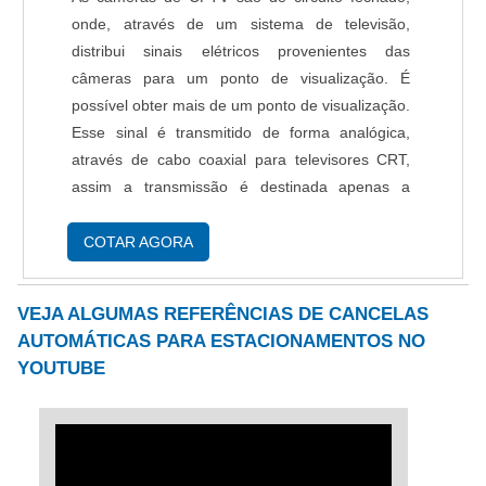
onde, através de um sistema de televisão,
distribui sinais elétricos provenientes das
câmeras para um ponto de visualização. É
possível obter mais de um ponto de visualização.
Esse sinal é transmitido de forma analógica,
através de cabo coaxial para televisores CRT,
assim a transmissão é destinada apenas a
algumas pessoas, não acessível para qualquer
pessoa, por isso o circuito fechado. Variedades
COTAR AGORA
do....
VEJA ALGUMAS REFERÊNCIAS DE CANCELAS
AUTOMÁTICAS PARA ESTACIONAMENTOS NO
YOUTUBE