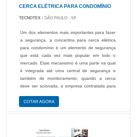
setores.
CERCA ELÉTRICA PARA CONDOMÍNIO
TECNOTEX
/ SÃO PAULO - SP
Um dos elementos mais importantes para fazer
a segurança, a concertina para cerca elétrica
para condomínio é um elemento de segurança
que está cada vez mais popular em todo o
mercado. Esse mecanismo é uma parte na qual
é integrada até uma central de segurança e
também de monitoramento, quando a cerca
deve ser acionada, a empresa contratada para
realizar esse serviço deverá tomar todas as
medidas necessárias e averiguar o que está
COTAR AGORA
acontecendo n....