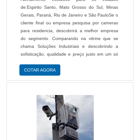
garante uma entrega de excelência de ponta a
de:Espirito Santo, Mato Grosso do Sul, Minas
ponta..
Gerais, Paraná, Rio de Janeiro e São PauloSe o
cliente final ou empresa pesquisa por cameras
para residencia, descobrirá a melhor empresa
do segmento. Comparando na vitrine que se
chama Soluções Industriais e descobrindo a
sofisticação, qualidade e preço justo em um só
lugar. Quando o tema é cameras para
residencia, com a Protelt alcançará excelente
COTAR AGORA
custo-benefício com tranquilidade e condições
para uma vida melhor e mais segura.DETALHES
SOBRE CAMERAS PARA RESIDENCIAHá muitas
maneiras eficientes de demonstrar competência
e excelência em sua área de atuação. A Protelt
objetiva seus recursos em criar para cada cliente
uma estrutura com: Tecnologia de ponta;
Escritório de alta qualidade onde são realizadas
as atividades; Equipamentos de última