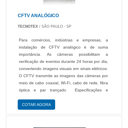
CFTV ANALÓGICO
TECNOTEX
/ SÃO PAULO - SP
Para comércios, indústrias e empresas, a
instalação de CFTV analógico é de suma
importância. As câmeras possibilitam a
verificação de eventos durante 24 horas por dia,
convertendo imagens visuais em sinais elétricos.
O CFTV transmite as imagens das câmeras por
meio de cabo coaxial, Wi-Fi, cabo de rede, fibra
óptica e par trançado. Especificações e
benefícios do CFTV analógico O custo-benefício
e segurança alcançados com a instalação das
COTAR AGORA
câmer....