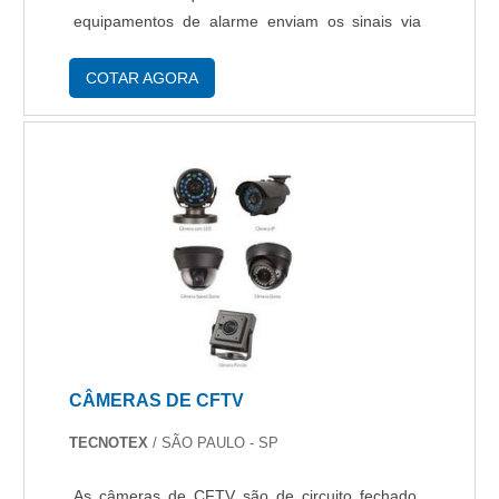
equipamentos de alarme enviam os sinais via
GPRs/Ethernet ou linha telefônica. Vantagens e
características do serviço de monitoramento 24h
COTAR AGORA
As ações t....
CÂMERAS DE CFTV
TECNOTEX
/ SÃO PAULO - SP
As câmeras de CFTV são de circuito fechado,