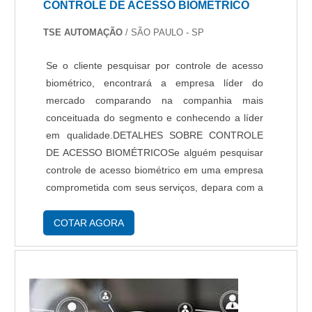
CONTROLE DE ACESSO BIOMÉTRICO
TSE AUTOMAÇÃO
/ SÃO PAULO - SP
Se o cliente pesquisar por controle de acesso
biométrico, encontrará a empresa líder do
mercado comparando na companhia mais
conceituada do segmento e conhecendo a líder
em qualidade.DETALHES SOBRE CONTROLE
DE ACESSO BIOMÉTRICOSe alguém pesquisar
controle de acesso biométrico em uma empresa
comprometida com seus serviços, depara com a
TSE Automação. Empresa especializada em
serviço de manutenção de catraca de acesso e
COTAR AGORA
assistência técnic...