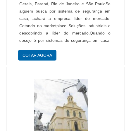
Gerais, Paraná, Rio de Janeiro e São PauloSe
alguém busca por sistema de segurança em
casa, achará a empresa líder do mercado.
Cotando no marketplace Soluções Industriais e
descobrindo a líder do mercado.Quando o
desejo é por sistemas de segurança em casa,
com os profissionais da Protelt poderá encontrar
excelente custo-benefício com equilíbrio entre as
COTAR AGORA
necessidades e disponibilidade de investimento
dos clientes.UM POUCO MAIS SOBRE SISTEMA
DE SEGURANÇA EM CASAHá muitas maneiras
eficientes de demonstrar competência e
excelência em sua área de atuação. A Protelt
canaliza seus recursos em criar uma estrutura
com: Escritório de alta qualidade onde são
realizadas as atividades; Estrutura suficiente
para atender todas as demandas; Catálogo
amplo de produtos e serviços para atender as