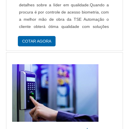
detalhes sobre a líder em qualidade.Quando a
procura é por controle de acesso biometria, com
a melhor mão de obra da TSE Automação o
cliente obterá ótima qualidade com soluções
eficazes em automação de processos industriais
baseado em microcomputadores.MAIS
COTAR AGORA
INFORMAÇÕ...