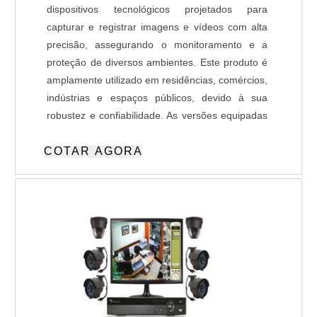
dispositivos tecnológicos projetados para
capturar e registrar imagens e vídeos com alta
precisão, assegurando o monitoramento e a
proteção de diversos ambientes. Este produto é
amplamente utilizado em residências, comércios,
indústrias e espaços públicos, devido à sua
robustez e confiabilidade. As versões equipadas
com Inteligência Artificial (IA) oferecem
COTAR AGORA
funcionalidades avançadas, como detecção de
movimentos atípicos, reconhecimento facial ou
de objetos, e envio de alertas automatizados em
tempo real e capacidade de integração com
plataforma de atendimento remoto. Essas
características agregam maior assertividade e
reduzem falsos alarmes e tornam o
monitoramento mais eficiente, atendendo aos
mais altos padrões de segurança e
gerenciamento.