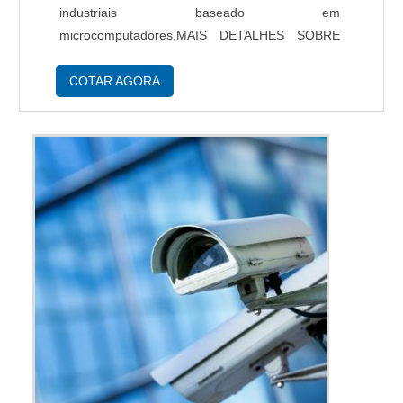
industriais baseado em
microcomputadores.MAIS DETALHES SOBRE
EMPRESAS SEGURANÇA ELETRÔNICAA TSE
Automação objetiva sua energia em
COTAR AGORA
proporcionar uma estrutura com escritório de
alta ...