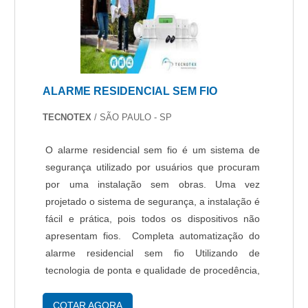
ALARME RESIDENCIAL SEM FIO
TECNOTEX
/ SÃO PAULO - SP
O alarme residencial sem fio é um sistema de
segurança utilizado por usuários que procuram
por uma instalação sem obras. Uma vez
projetado o sistema de segurança, a instalação é
fácil e prática, pois todos os dispositivos não
apresentam fios. Completa automatização do
alarme residencial sem fio Utilizando de
tecnologia de ponta e qualidade de procedência,
o alarme apresenta completa automatização de
suas funções: Teste do alarme: a cada doze ....
COTAR AGORA