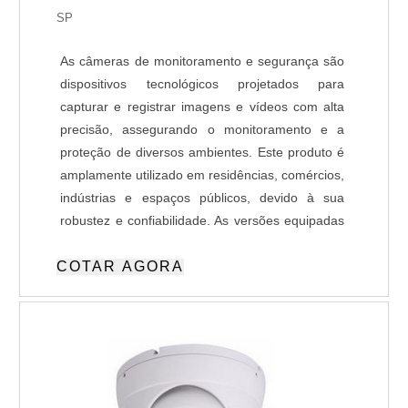
SP
As câmeras de monitoramento e segurança são
dispositivos tecnológicos projetados para
capturar e registrar imagens e vídeos com alta
precisão, assegurando o monitoramento e a
proteção de diversos ambientes. Este produto é
amplamente utilizado em residências, comércios,
indústrias e espaços públicos, devido à sua
robustez e confiabilidade. As versões equipadas
com Inteligência Artificial (IA) oferecem
COTAR AGORA
funcionalidades avançadas, como detecção de
movimentos atípicos, reconhecimento facial ou
de objetos, e envio de alertas automatizados em
tempo real e capacidade de integração com
plataforma de atendimento remoto. Essas
características agregam maior assertividade e
reduzem falsos alarmes e tornam o