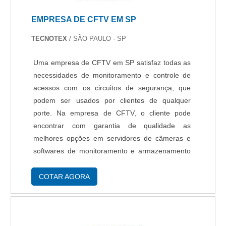
reconhecimento de placas (ANPR/PLR),
EMPRESA DE CFTV EM SP
identificando automaticamente os veículos
autorizados e garantindo maior rigor no controle
TECNOTEX
/ SÃO PAULO - SP
de acesso. Ideal para empresas, portarias de
Uma empresa de CFTV em SP satisfaz todas as
alto fluxo e estacionamentos, este tipo de
necessidades de monitoramento e controle de
automação também pode ser integrado a
acessos com os circuitos de segurança, que
bancos de dados para o registro de entradas e
podem ser usados por clientes de qualquer
saídas. Esses sistemas robustos e confiáveis
porte. Na empresa de CFTV, o cliente pode
atendem às necessidades específicas de
encontrar com garantia de qualidade as
segurança e eficiência, sendo indispensáveis
melhores opções em servidores de câmeras e
para o setor corporativo.
softwares de monitoramento e armazenamento
de imagens, que podem ser consultadas com
segurança através da internet. A empresa pode
COTAR AGORA
também fornecer tam....