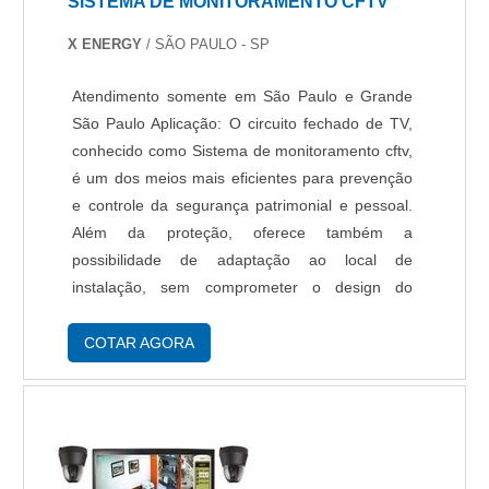
SISTEMA DE MONITORAMENTO CFTV
X ENERGY
/ SÃO PAULO - SP
Atendimento somente em São Paulo e Grande
São Paulo Aplicação: O circuito fechado de TV,
conhecido como Sistema de monitoramento cftv,
é um dos meios mais eficientes para prevenção
e controle da segurança patrimonial e pessoal.
Além da proteção, oferece também a
possibilidade de adaptação ao local de
instalação, sem comprometer o design do
ambiente e ainda operar de forma inteligente.
Este sistema de vigilância avançado permite que
COTAR AGORA
você...