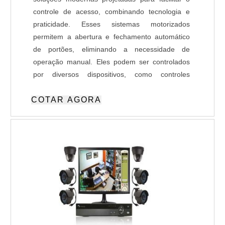
controle de acesso, combinando tecnologia e
praticidade. Esses sistemas motorizados
permitem a abertura e fechamento automático
de portões, eliminando a necessidade de
operação manual. Eles podem ser controlados
por diversos dispositivos, como controles
remotos, botões ou aplicativos, e são
COTAR AGORA
amplamente utilizados em residências,
condomínios, empresas e indústrias. A
automação de portões com tags automotivas
(RFID) representa um avanço na gestão de
acesso, permitindo que o portão reconheça
veículos automaticamente ao se aproximarem,
oferecendo maior agilidade e segurança,
especialmente em locais de grande fluxo, como
estacionamentos e condomínios. Já os sistemas
de automação com PLR (Leitura de Placas de
Automóveis) integram tecnologia avançada de