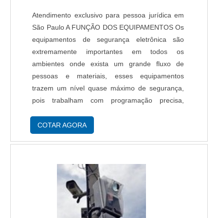
Atendimento exclusivo para pessoa jurídica em
São Paulo A FUNÇÃO DOS EQUIPAMENTOS Os
equipamentos de segurança eletrônica são
extremamente importantes em todos os
ambientes onde exista um grande fluxo de
pessoas e materiais, esses equipamentos
trazem um nível quase máximo de segurança,
pois trabalham com programação precisa,
podem ser instalados em praticamente todos os
ambientes de acordo com as suas
COTAR AGORA
especificações e tem a função de alertar q....