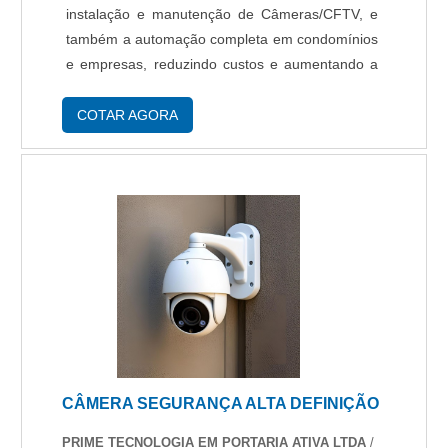
instalação e manutenção de Câmeras/CFTV, e
também a automação completa em condomínios
e empresas, reduzindo custos e aumentando a
segurança. Benefícios O CFTV - Circuito
Fechado de TV é um dos meios mais eficientes
COTAR AGORA
para prevenç....
CÂMERA SEGURANÇA ALTA DEFINIÇÃO
PRIME TECNOLOGIA EM PORTARIA ATIVA LTDA
/