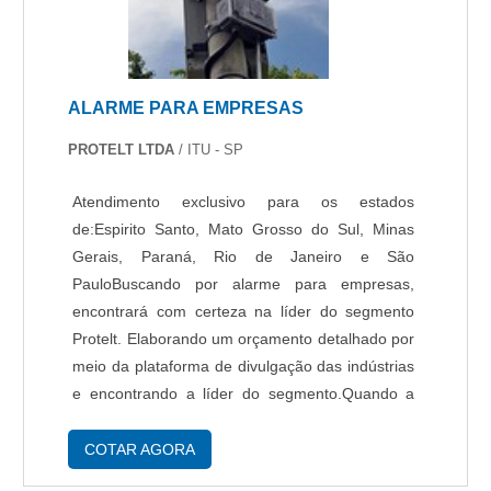
ALARME PARA EMPRESAS
PROTELT LTDA
/ ITU - SP
Atendimento exclusivo para os estados
de:Espirito Santo, Mato Grosso do Sul, Minas
Gerais, Paraná, Rio de Janeiro e São
PauloBuscando por alarme para empresas,
encontrará com certeza na líder do segmento
Protelt. Elaborando um orçamento detalhado por
meio da plataforma de divulgação das indústrias
e encontrando a líder do segmento.Quando a
procura é por alarme para empresas, com os
melhores profissionais da Protelt receberá
COTAR AGORA
precisão com tranquilidade e condições para