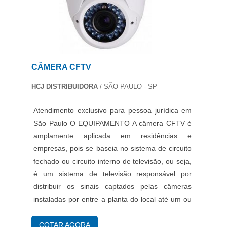
monitoramento mais eficiente, atendendo aos
mais altos padrões de segurança e
gerenciamento.
CÂMERA CFTV
HCJ DISTRIBUIDORA
/ SÃO PAULO - SP
Atendimento exclusivo para pessoa jurídica em
São Paulo O EQUIPAMENTO A câmera CFTV é
amplamente aplicada em residências e
empresas, pois se baseia no sistema de circuito
fechado ou circuito interno de televisão, ou seja,
é um sistema de televisão responsável por
distribuir os sinais captados pelas câmeras
instaladas por entre a planta do local até um ou
mais ponto central de visualização. AS
VANTAGENS DO SISTEMA Com o uso da
COTAR AGORA