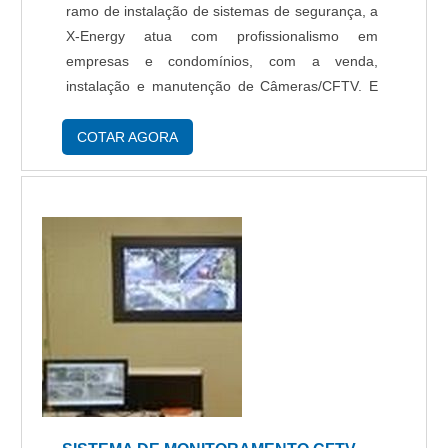
ramo de instalação de sistemas de segurança, a
X-Energy atua com profissionalismo em
empresas e condomínios, com a venda,
instalação e manutenção de Câmeras/CFTV. E
mais, a empresa realiza a automação completa
em condomínios e empresas, reduzindo custos e
COTAR AGORA
aumentando a seguran...