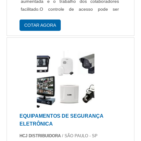
aumentada e o trabalho dos colaboradores
facilitado.O controle de acesso pode ser
comprado na própria empresa de instalação e
com isso o cliente terá certas vantagens, como:
COTAR AGORA
garantia de ....
EQUIPAMENTOS DE SEGURANÇA
ELETRÔNICA
HCJ DISTRIBUIDORA
/ SÃO PAULO - SP