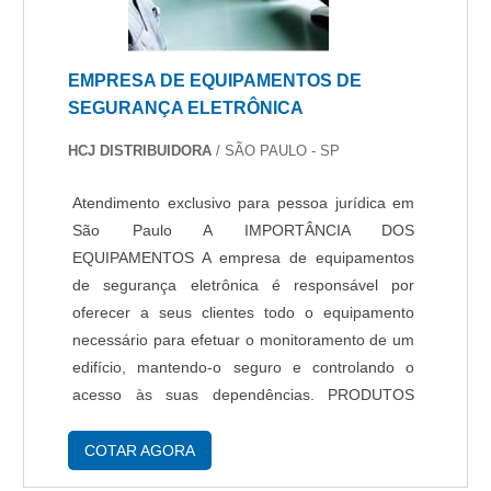
residenciais. A empresa oferece opções como
câmeras CFTV e acesso remoto com ótima
qualidade e assertividade.A empresa também
EMPRESA DE EQUIPAMENTOS DE
conta com um atendimento qualificado, através
SEGURANÇA ELETRÔNICA
de funcionários especializados e cuidadosos,
que entendem a necessidade de cada cliente.
HCJ DISTRIBUIDORA
/ SÃO PAULO - SP
Também foram investidos valores consideráveis
em instalações de qualidade, aumentando a
Atendimento exclusivo para pessoa jurídica em
eficiência da marca. A Protelt é uma empresa
São Paulo A IMPORTÂNCIA DOS
que tem sido apontada de forma positiva no
EQUIPAMENTOS A empresa de equipamentos
mercado pela seriedade e qualidade, que
de segurança eletrônica é responsável por
garantem a melhor experiência de todos os
oferecer a seus clientes todo o equipamento
clientes..
necessário para efetuar o monitoramento de um
edifício, mantendo-o seguro e controlando o
acesso às suas dependências. PRODUTOS
OFERECIDOS Câmeras – Um dos mais
importantes produtos oferecidos pela empresa
COTAR AGORA
de equipamentos de segurança eletrônica, a....