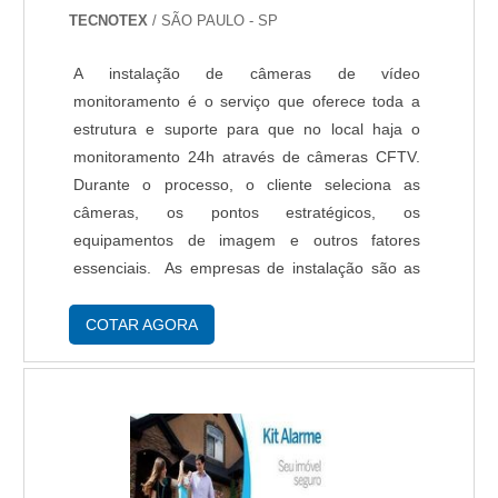
modernos e profissionais experientes. A Protelt é
TECNOTEX
/ SÃO PAULO - SP
uma empresa que tem sido preferência no
segmento pela idoneidade em tudo que faz,
A instalação de câmeras de vídeo
garantindo uma entrega de excelência de ponta
monitoramento é o serviço que oferece toda a
a ponta..
estrutura e suporte para que no local haja o
monitoramento 24h através de câmeras CFTV.
Durante o processo, o cliente seleciona as
câmeras, os pontos estratégicos, os
equipamentos de imagem e outros fatores
essenciais. As empresas de instalação são as
instituições mais seguras para monitorar o
patrimônio do cliente, devido ao uso de
COTAR AGORA
equipamentos de última geração in....