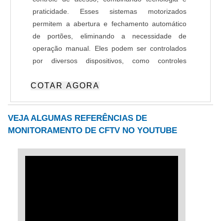
praticidade. Esses sistemas motorizados
permitem a abertura e fechamento automático
de portões, eliminando a necessidade de
operação manual. Eles podem ser controlados
por diversos dispositivos, como controles
remotos, botões ou aplicativos, e são
COTAR AGORA
amplamente utilizados em residências,
condomínios, empresas e indústrias. A
automação de portões com tags automotivas
VEJA ALGUMAS REFERÊNCIAS DE
(RFID) representa um avanço na gestão de
MONITORAMENTO DE CFTV NO YOUTUBE
acesso, permitindo que o portão reconheça
veículos automaticamente ao se aproximarem,
oferecendo maior agilidade e segurança,
especialmente em locais de grande fluxo, como
estacionamentos e condomínios. Já os sistemas
de automação com PLR (Leitura de Placas de
Automóveis) integram tecnologia avançada de