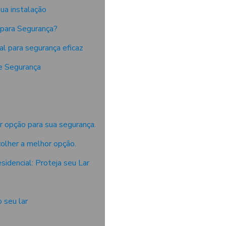
ua instalação
para Segurança?
l para segurança eficaz
e Segurança
r opção para sua segurança.
olher a melhor opção.
idencial: Proteja seu Lar
 seu lar