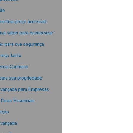
ção
certina preço acessível
cisa saber para economizar
ão para sua segurança
Preço Justo
ecisa Conhecer
 para sua propriedade
Avançada para Empresas
 Dicas Essenciais
teção
Avançada