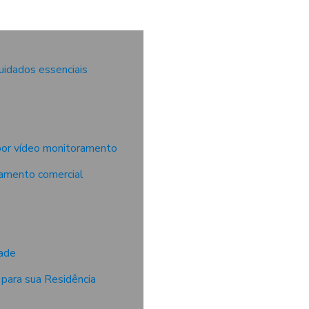
cuidados essenciais
por vídeo monitoramento
ramento comercial
ade
 para sua Residência