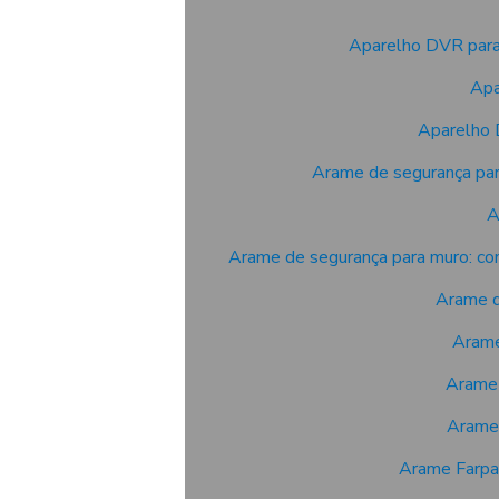
Aparelho DVR para
Apa
Aparelho 
Arame de segurança para
A
Arame de segurança para muro: co
Arame d
Arame
Arame 
Arame 
Arame Farpad