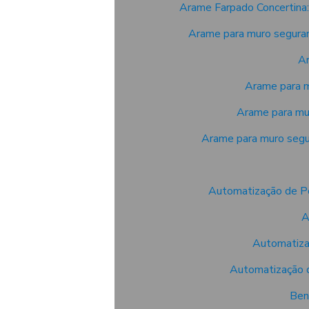
Arame Farpado Concertina:
Arame para muro seguranç
Ar
Arame para m
Arame para mur
Arame para muro segur
Automatização de Po
A
Automatizaç
Automatização d
Ben