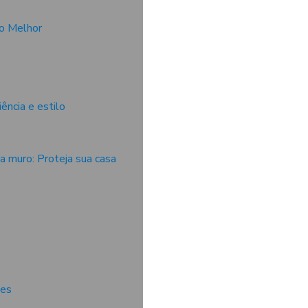
 o Melhor
ência e estilo
a muro: Proteja sua casa
des