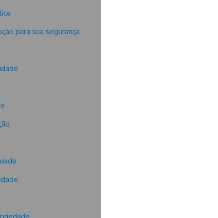
ica
pção para sua segurança
idade
de
ção
edade
iedade
opriedade