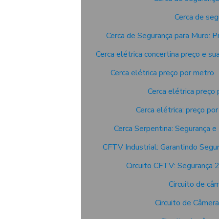
Cerca de seg
Cerca de Segurança para Muro: P
Cerca elétrica concertina preço e s
Cerca elétrica preço por metro
Cerca elétrica preço 
Cerca elétrica: preço po
Cerca Serpentina: Segurança e
CFTV Industrial: Garantindo Segur
Circuito CFTV: Segurança 
Circuito de câ
Circuito de Câmer