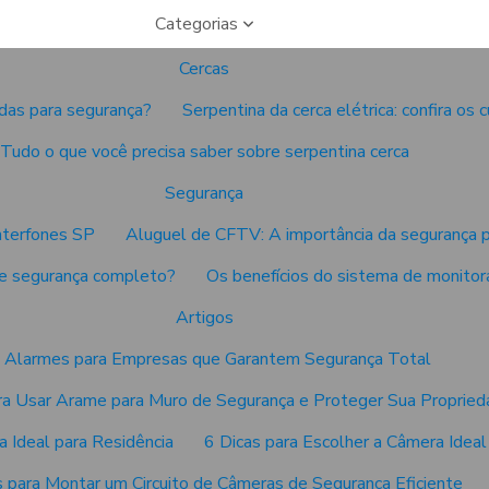
Categorias
Cercas
das para segurança?
Serpentina da cerca elétrica: confira os 
Tudo o que você precisa saber sobre serpentina cerca
Segurança
nterfones SP
Aluguel de CFTV: A importância da segurança 
e segurança completo?
Os benefícios do sistema de monito
Artigos
 Alarmes para Empresas que Garantem Segurança Total
ra Usar Arame para Muro de Segurança e Proteger Sua Propried
a Ideal para Residência
6 Dicas para Escolher a Câmera Ideal
s para Montar um Circuito de Câmeras de Segurança Eficiente