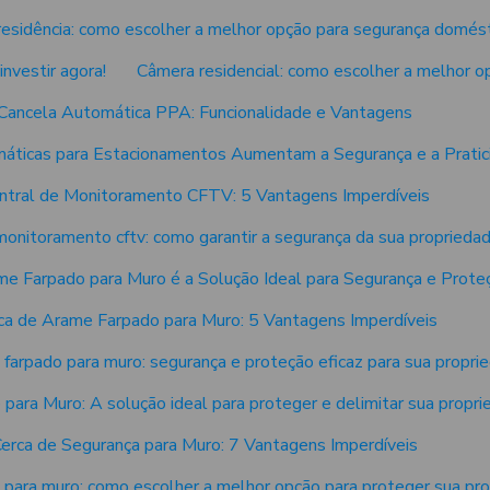
esidência: como escolher a melhor opção para segurança domést
investir agora!
Câmera residencial: como escolher a melhor o
Cancela Automática PPA: Funcionalidade e Vantagens
áticas para Estacionamentos Aumentam a Segurança e a Pratic
ntral de Monitoramento CFTV: 5 Vantagens Imperdíveis
monitoramento cftv: como garantir a segurança da sua proprieda
me Farpado para Muro é a Solução Ideal para Segurança e Prote
ca de Arame Farpado para Muro: 5 Vantagens Imperdíveis
 farpado para muro: segurança e proteção eficaz para sua propri
para Muro: A solução ideal para proteger e delimitar sua propr
erca de Segurança para Muro: 7 Vantagens Imperdíveis
 para muro: como escolher a melhor opção para proteger sua pr