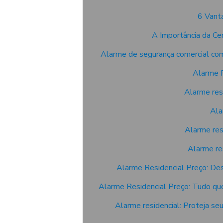
6 Vant
A Importância da Ce
Alarme de segurança comercial com
Alarme P
Alarme res
Ala
Alarme res
Alarme re
Alarme Residencial Preço: De
Alarme Residencial Preço: Tudo qu
Alarme residencial: Proteja se