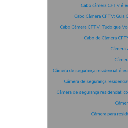
Cabo câmera CFTV é ess
Cabo Câmera CFTV: Guia C
Cabo Câmera CFTV: Tudo que Voc
Cabo de Câmera CFTV
Câmera A
Câmera
Câmera de segurança residencial é es
Câmera de segurança residencial
Câmera de segurança residencial: c
Câmera
Câmera para residê