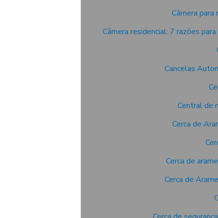
Câmera para r
Câmera residencial: 7 razões para 
Cancelas Autom
Ce
Central de 
Cerca de Ara
Cer
Cerca de arame
Cerca de Arame 
C
Cerca de segurança