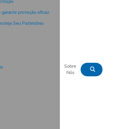
roteção
 garantir proteção eficaz
Proteja Seu Patrimônio
a
Sobre
is
Nós