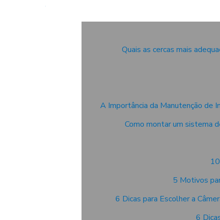
Quais as cercas mais adequa
A Importância da Manutenção de I
Como montar um sistema d
10
5 Motivos pa
6 Dicas para Escolher a Câmer
6 Dica