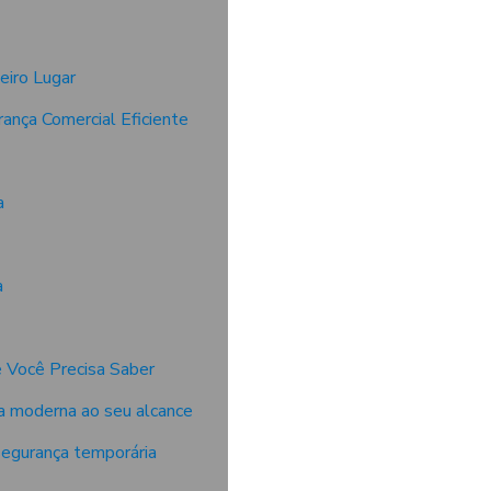
eiro Lugar
ança Comercial Eficiente
a
a
 Você Precisa Saber
ça moderna ao seu alcance
segurança temporária