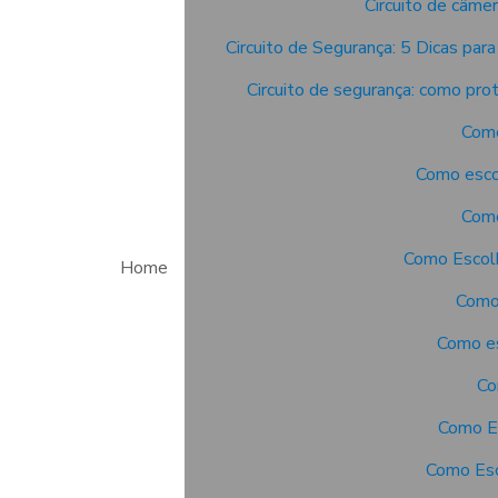
Circuito de câme
Circuito de Segurança: 5 Dicas par
Circuito de segurança: como pro
Como
Como escol
Como
Como Escolh
Home
Como 
Como es
Co
Como Es
Como Esc