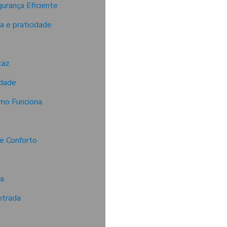
urança Eficiente
a e praticidade
caz
edade
mo Funciona
e Conforto
ia
ntrada